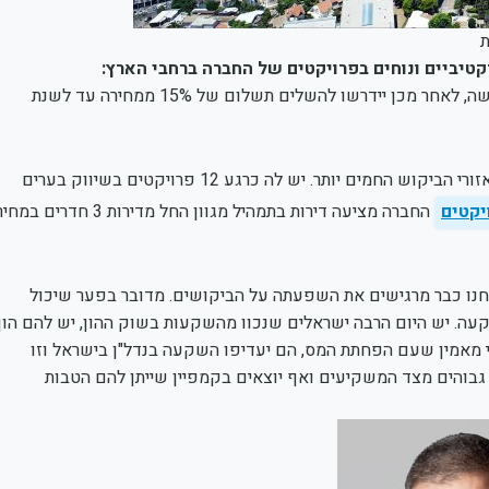
ת
טיביים ונוחים בפרויקטים של החברה ברחבי הארץ:
הרוכשים יידרשו לשלם 100 אלף שקל ממחיר הדירה במועד הרכישה, לאחר מכן יידרשו להשלים תשלום של 15% ממחירה עד לשנת
משווקת אלפי דירות בפריסה ארצית, רובן במרכזי ערים באזורי הביקוש החמים יותר. יש לה כרגע 12 פרויקטים בשיווק בערים
יקטים
החברה מציעה דירות בתמהיל מגוון החל מדירות 3 חדרים במח
נו כבר מרגישים את השפעתה על הביקושים. מדובר בפער שיכול
ה. יש היום הרבה ישראלים שנכוו מהשקעות בשוק ההון, יש להם הון
 מאמין שעם הפחתת המס, הם יעדיפו השקעה בנדל"ן בישראל וזו
גבוהים מצד המשקיעים ואף יוצאים בקמפיין שייתן להם הטבות