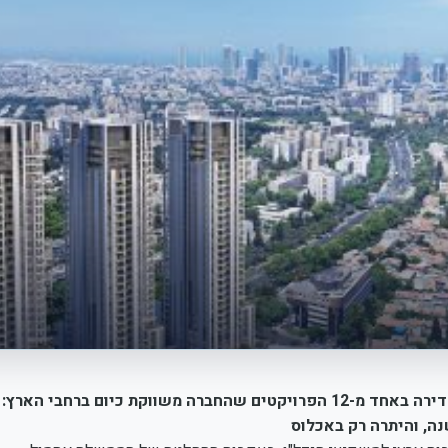
החברה אאורה תאפשר תנאי מימון נוחים למשקיעים שירכשו דירה באחד מ-12 הפרויקטים שהחברה משווקת כיום ברחבי הארץ: