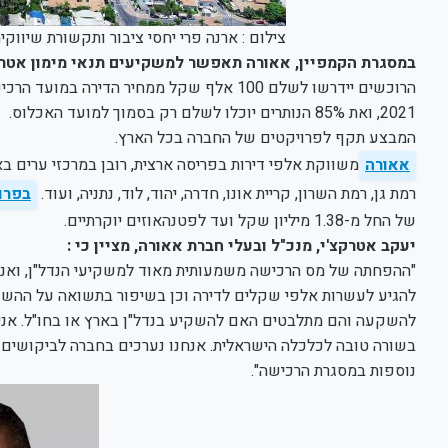
צילום : ארנה פרי יחסי ציבור ותקשורת שיווקי
במסגרת הקמפיין, אאורה תאפשר למשקיעים תנאי מימון אטרק
2021, ואת 85% הנותרים יוכלו לשלם רק בסמוך למועד האכלוס.
המבצע תקף לפרויקטים של החברה בכל הארץ.
אאורה
רמת גן, רמת השרון, קריית אונו, חדרה, יהוד, לוד, נתניה, ועוד.
בפרו
של החל מ-1.38 מיליון שקל ועד לפטנהאוזים יוקרתיים.
יעקב אטרקצ'י, מנכ"ל ובעלי חברת אאורה
, מציין כי :
"ההפחתה של מס הרכישה משמעותית מאוד למשקיעי הנדל"ן, ואנח
להגיע לעשרות אלפי שקלים לדירה וכן בשיפור בתשואה על ההשקע
להשקעה והם מתלבטים האם להשקיע בנדל"ן בארץ או בחו"ל. אני
בשורה טובה לכלכלה הישראלית. אנחנו נערכים בחברה לביקושים 
נוספות במסגרת הרכישה".