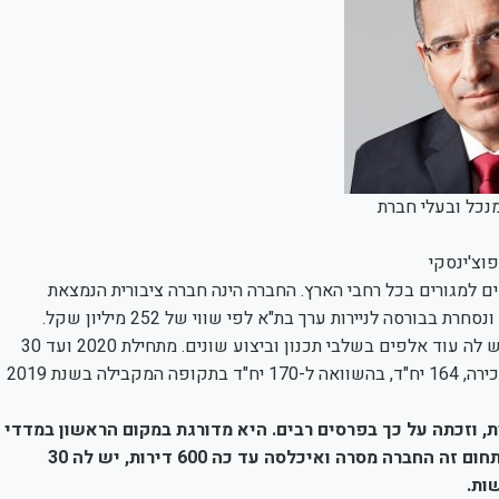
נכל ובעלי חברת
פוצ'ינסקי
ים למגורים בכל רחבי הארץ. החברה הינה חברה ציבורית הנמצאת
בשליטת חברת ס.י. אבן יזמות בע"מ שבבעלות עו"ד יעקב אטרקצ'י ונסחרת בבורסה לניירות ערך בת"א לפי שווי של 252 מיליון שקל.
החברה יזמה ובנתה לאורך השנים אלפי יחידות דיור ברחבי הארץ ויש לה עוד אלפים בשלבי תכנון וביצוע שונים. מתחילת 2020 ועד 30
ביוני אאורה מכרה בפרויקטים השונים, בדרך של חתימה על חוזי מכירה, 164 יח"ד, בהשוואה ל-170 יח"ד בתקופה המקבילה בשנת 2019
 וזכתה על כך בפרסים רבים. היא מדורגת במקום הראשון במדדי
ההתחדשות העירונית של מדל”ן, גלובס ודן אנד ברדסטריט. בתחום זה החברה מסרה ואיכלסה עד כה 600 דירות, יש לה 30