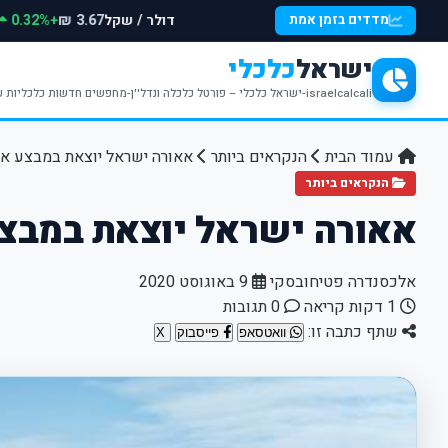
דולר / שקל
+0.32%
מדדים בזמן אמת
3.67 ₪
ישראל
כלכלי
israelcalcali-ישראל כלכלי – פורטל כלכלה ונדל''ן-מחפשים חדשות כלכליות עדכניות? האתר ישראל כלכלי מציע עדכונים וחדשות שבתחומי הכלכלה הפיננסים והנדל''ן
עמוד הבית
הנקראים ביותר
אאורה ישראל יוצאת במבצע אט
הנקראים ביותר
אאורה ישראל יוצאת במבצע
אלכסנדרה פטיחובסקי
9 באוגוסט 2020
1 דקות קריאה
0 תגובות
שתף כתבה זו:
וואטסאפ
פייסבוק
X