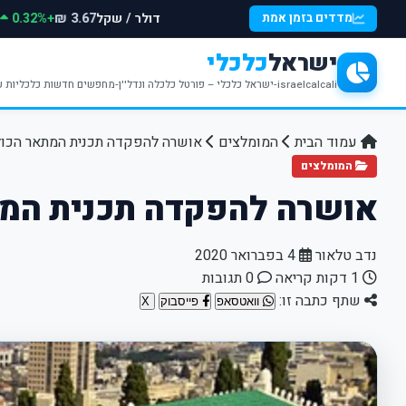
דולר / שקל
+0.32%
מדדים בזמן אמת
3.67 ₪
ישראל
כלכלי
israelcalcali-ישראל כלכלי – פורטל כלכלה ונדל''ן-מחפשים חדשות כלכליות עדכניות? האתר ישראל כלכלי מציע עדכונים וחדשות שבתחומי הכלכלה הפיננסים והנדל''ן
עמוד הבית
המומלצים
אושרה להפקדה תכנית המתאר הכול
המומלצים
אושרה להפקדה תכנית המת
נדב טלאור
4 בפברואר 2020
1 דקות קריאה
0 תגובות
שתף כתבה זו:
וואטסאפ
פייסבוק
X