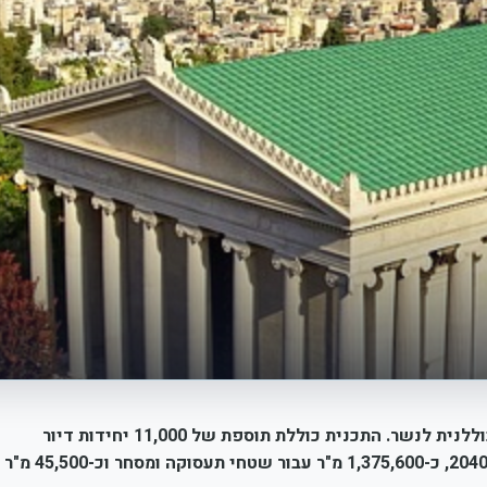
הוועדה המחוזית חיפה אישרה להפקדה את תכנית המתאר הכוללנית לנשר. התכנית כוללת תוספת של 11,000 יחידות דיור
שייתנו מענה להיקף אוכלוסייה של 68,700 תושבים עד שנת 2040, כ-1,375,600 מ"ר עבור שטחי תעסוקה ומסחר וכ-45,500 מ"ר