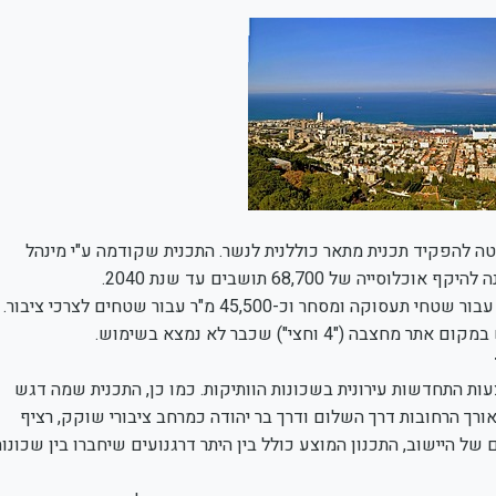
יטה להפקיד תכנית מתאר כוללנית לנשר. התכנית שקודמה ע"י מינהל
בנוסף ליחידות הדיור, התכנית כוללת תוספת של כ-1,375,600 מ"ר עבור שטחי תעסוקה ומסחר וכ-45,500 מ"ר עבור שטחים לצרכי ציבור.
חצי") שכבר לא נמצא בשימוש.
ות התחדשות עירונית בשכונות הוותיקות. כמו כן, התכנית שמה דגש
ורך הרחובות דרך השלום ודרך בר יהודה כמרחב ציבורי שוקק, רציף
ל היישוב, התכנון המוצע כולל בין היתר דרגנועים שיחברו בין שכונות