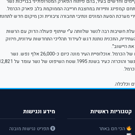
קיימים וחדשים בעיר, בהם פיתוח הפארק המטרופוליני בבריכות נשר
מתחם קמפינג ותיירות במחצבת חרייבה הממוקמת בלב פארק הכרמל.
י מערכת הסעת המונים ונתיבי תחבורה ציבורית וכן מיקום חדש לתחנת
ית בעלת חשיבות רבה לנשר שלוותה ע"י שיתוף פעולה הדוק עם הרשות
תידית, התכנית נותנת דגש לעידוד תהליכי התחדשות עירונית, חיזוק
ת היישוב".
העיר נשר הינה חלק ממטרופולין חיפה, ושוכנת במורדות המזרחיים של הכרמל. אוכלוסיית העיר מונה כיום כ-26,000 אלף נפש. נשר
הוקמה בשנת 1952 ע"י איחוד של השכונות תל חנן, בן דור וגבעת נשר והוכרזה כעיר בשנת 1995.שטח השיפוט של נשר עו
ם וכלכלה.
קטגוריות ראשיות
מידע ונגישות
הכי חם באתר
תפריט נגישות מובנה