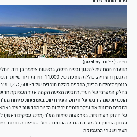
עבור שטחי ציבור
חיפה (צילום: pixabay)
הוועדה המחוזית לתכנון ובנייה חיפה, בראשות איתמר בן דוד, החל
התכנון והעירייה, כוללת תוספת של 11,000 יחידות דיור שייתנו מענה להיקף אוכלוסייה של 68,700 תושבים עד שנת 2040.
בחלק המערבי של העיר, התכנית מציעה הקמת אזור תעסוקה חדש במקום אתר מחצבה ("4 ו
התכנית שמה דגש על חיזוק העירוניות, באמצעות פיתוח מע"ר
התכנית מכוונת את עיקר תוספת יחידות הדיור החדשות לעיר באמצע
על חיזוק העירוניות, באמצעות פיתוח מע"ר (מרכז עסקים ראשי) לא
ומגוון הנשען על מערכת הסעת המונים. בשל התנאים הטופוגרפיים ש
העיר ושטחי התעסוקה.