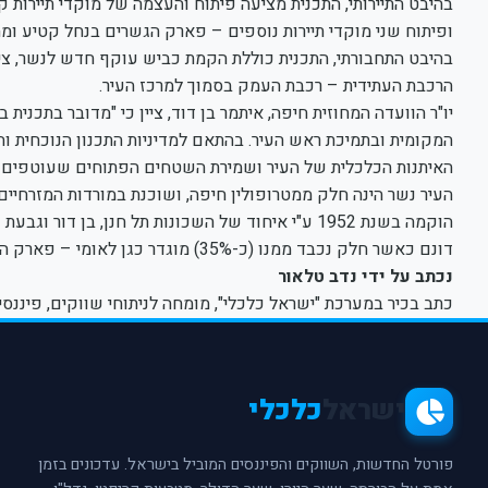
בהיבט התיירותי, התכנית מציעה פיתוח והעצמה של מוקדי תיירות 
ופיתוח שני מוקדי תיירות נוספים – פארק הגשרים בנחל קטיע ו
בהיבט התחבורתי, התכנית כוללת הקמת כביש עוקף חדש לנשר, ציר
הרכבת העתידית – רכבת העמק בסמוך למרכז העיר.
יו"ר הוועדה המחוזית חיפה, איתמר בן דוד, ציין כי "מדובר בתכנ
המקומית ובתמיכת ראש העיר. בהתאם למדיניות התכנון הנוכחית והע
האיתנות הכלכלית של העיר ושמירת השטחים הפתוחים שעוטפים א
דונם כאשר חלק נכבד ממנו (כ-35%) מוגדר כגן לאומי – פארק הכרמל.
נכתב על ידי נדב טלאור
כתב בכיר במערכת "ישראל כלכלי", מומחה לניתוחי שווקים, פיננסי
ישראל
כלכלי
פורטל החדשות, השווקים והפיננסים המוביל בישראל. עדכונים בזמן