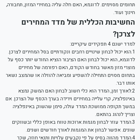
תחומים מסוימים. לדוגמא, האם חלה עליה במחירי המזון, תחבורה,
חינוך ועוד.
החשיבות הכללית של מדד המחירים
לצרכן?
למדד ישנם 4 תפקידים עיקריים:
1.הוא יכול לבחון שינויים רחבים ונקודתיים בסל המחירים לצרכן.
לדוגמא, הוא יכול לבחון האם הציבור הוציא החודש יותר כסף על
מוצרי מזון מאשר בחודש הקודם, האם רפורמה של מחירים
בתחום מסוים התחילה להשפיע ומביאה להוזלה או שהמצב נשאר
אותו דבר.
2.לאורך זמן, המדד הוא כלי חשוב לבחון האם המשק נמצא
באינפלציה, קרי עלייה במחירים וירידה בערך הכסף של הצרכן. אם
במשך תקופה ממושכת המדד עולה, סימן שהשוק באינפלציה
וצריך לנהוג בהתאם.
3.המדד עוזר לבחון מגמות ארוכות טווח באופן כללי ובשווקים
שונים. אפשר לבחון את המגמות לאורך חודשים ושנים.
4.המדד מהווה בסיס על פי נקבעים עלויות ותנאי חוזה, שכר