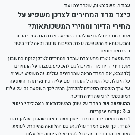
עבודה, משכנתאות, שכר דירה ועוד.
כיצד מדד המחירים לצרכן משפיע על
מחירי הדיור ומחירי המשכנתאות?
אחד התחומים להם יש למדד השפעה ניכרת הם מחירי הדיור
והמשכנתאות.ההשפעה נוצרת מסיבות שונות ובאה לידי ביטוי
בהיבטים שונים.
ההשפעה נוצרת מהעובדה שמדד המחירים לצרכן לוקח בחשבון
את מחירי הדיור אך הוא יכול גם להשפיע בעצמו על המחירים
(לדוגמא, אם המדד מראה שהמחירים עולים, זה משפיע ישירות
על היכולת של השוק להתמודד עם עלייה כזו ואז תהיה השפעה
על ערך הנכסים הפנויים למכירה). תהיה לכך השפעה גם על עלות
המשכנתא לרכישת דירה חדשה.
ההשפעה של המדד על שוק המשכנתאות באה לידי ביטוי
ב-3 נקודות עיקריות.
1.משכנתאות צמודות מדד. ישנן משכנתאות שהערך שלהן צמוד
למדד. כך שאם המדד עולה, אז גם ההלוואה מתייקרת. לעומת
זאת, אם המדד ירד, זה יכול להפביא להפחתה של עלות