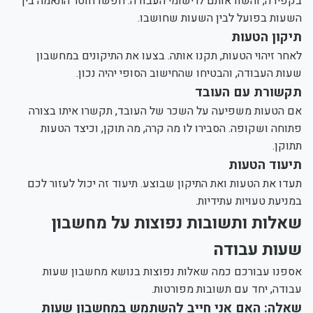
בקפידה, והשוו אותם לרישומי העבודה. חפשו חוסר התאמה בין
השעות בפועל לבין השעות שחושבו.
תיקון הטעות
לאחר זיהוי הטעות, תקנו אותה. בצעו את התיקונים במחשבון
שעות העבודה, והבטיחו שהחישוב הסופי יהיה נכון.
תקשורת עם העובד
אם הטעות משפיעה על השכר של העובד, תקשרו איתו בצורה
פתוחה ושקופה. הסבירו לו מה קרה, מה תוקן, וכיצד הטעות
תתוקן.
תיעוד הטעות
תעדו את הטעות ואת התיקון שבוצע. תיעוד זה יכול לעזור לכם
במניעת טעויות עתידיות.
שאלות ותשובות נפוצות על מחשבון
שעות עבודה
אספנו עבורכם כמה שאלות נפוצות בנושא מחשבון שעות
עבודה, יחד עם תשובות מפורטות.
שאלה: האם אני חייב להשתמש במחשבון שעות