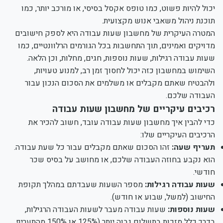
יכול להיות פשוט, כמו טופס אקסל בסיסי, או מורכב יותר, כמו
תוכנת ניהול משאבי אנוש מקצועית.
המטרה העיקרית של מחשבון שעות עבודה היא לספק חישובים
מדויקים ואמינים, תוך התחשבות בכל הגורמים הרלוונטיים, כמו
שעות עבודה רגילות, שעות נוספות, חגים, מחלות, וכן הלאה.
השימוש במחשבון כזה יכול לחסוך זמן רב, למנוע טעויות,
ולהבטיח שאתם מקבלים או משלמים את הסכום הנכון עבור
העבודה שלכם.
רכיבים עיקריים של מחשבון שעות עבודה
כדי להבין איך מחשבון שעות עבודה עובד, חשוב להכיר את
הרכיבים העיקריים שלו:
תעריף שעה:
זהו הסכום שאתם מקבלים עבור כל שעת עבודה.
הוא נקבע בחוזה העבודה שלכם, או מחושב על בסיס שכר
חודשי.
שעות עבודה רגילות:
מספר השעות שעבדתם במהלך תקופת
החישוב (למשל, שבוע או חודש).
שעות נוספות:
שעות עבודה מעבר לשעות העבודה הרגילות,
בדרך כלל מזכות בתשלום גבוה יותר (125% או 150% מהתעריף