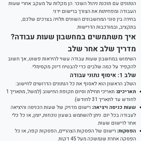
הנתונים עם תוכנת ניהול השכר. הן מקלות על מעקב אחרי שעות
העבודה ומפחיתות את הצורך ברישום ידני.
בחירה בין סוגי המחשבונים השונים תלויה בצרכים שלכם,
בתקציב, ובמורכבות הדרישות.
איך משתמשים במחשבון שעות עבודה?
מדריך שלב אחר שלב
השימוש במחשבון שעות עבודה עשוי להיראות פשוט, אך חשוב
להקפיד על כמה שלבים כדי להבטיח דיוק מקסימלי.
שלב 1: איסוף נתוני עבודה
השלב הראשון הוא לאסוף את כל הנתונים הדרושים לחישוב:
תאריכים:
תאריכי תחילת וסיום תקופת החישוב (למשל, מתאריך 1
לחודש עד לתאריך 31 לחודש).
שעות כניסה ויציאה:
רישום מדויק של שעות הכניסה והיציאה
לעבודה בכל יום. ניתן להשתמש בשעון נוכחות, יומן, או כל כלי
אחר לרישום שעות.
הפסקות:
רישום של הפסקות הצהריים, הפסקות קפה, או כל
הפסקה אחרת שנמשכה מעל 45 דקות.