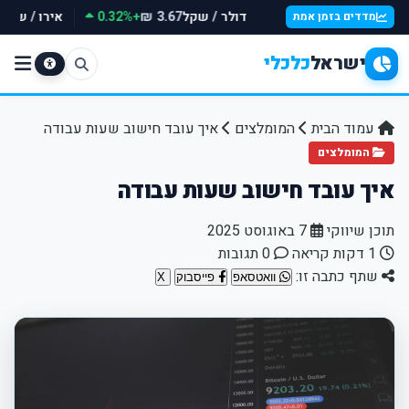
דולר / שקל
+0.32%
אירו / שקל
3.67 ₪
מדדים בזמן אמת
ישראל
כלכלי
עמוד הבית
המומלצים
איך עובד חישוב שעות עבודה
המומלצים
איך עובד חישוב שעות עבודה
תוכן שיווקי
7 באוגוסט 2025
1 דקות קריאה
0 תגובות
שתף כתבה זו:
וואטסאפ
פייסבוק
X