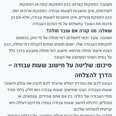
תשובה: הפסקות קצרות, כגון הפסקות קפה או הפסקות
לשירותים, אינן נחשבות לשעות עבודה. הפסקות ארוכות יותר,
כגון הפסקת צהריים, אינן נחשבות לשעות עבודה, אלא אם הן
מזכות את העובד בתשלום על פי הסכם העבודה.
שאלה: מה קורה אם עובד חולה?
תשובה: עובד זכאי לתשלום דמי מחלה על פי חוק, בהתאם
לתקופת העבודה שלו. ישנם תנאים שונים לקבלת דמי מחלה, כגון
הצגת אישור מחלה מרופא. חישוב דמי מחלה מתבצע בדרך כלל
על בסיס השכר הממוצע של העובד.
סיכום: שליטה על חישוב שעות עבודה –
הדרך להצלחה
הבאנו לכם את המדריך המלא שיעזור לכם להבין את עולם חישובי
שעות העבודה. הבנו שחישוב שעות עבודה הוא חלק בלתי נפרד
מחיי העבודה של כולנו. בין אם אתם שכירים, עצמאים, או
מנהלים, היכולת לחשב שעות עבודה בצורה מדויקת ויעילה היא
קריטית להצלחה שלכם.
למדנו על החשיבות של הבנת תהליך החישוב, על הכלים השונים