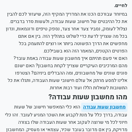
לחיים.
במיוחד עבורכם הכנו את המדריך המקיף הזה, שיעזור לכם להבין
את כל ההיבטים של חישוב שעות עבודה, ולעשות סדר בדברים.
נצלול לעומק, נסביר צעד אחר צעד, נספק טיפים ודוגמאות, ונדון
בכל מה שצריך לדעת כדי לשלוט בתהליך הזה. בין אם אתם
מחפשים את הדרך הפשוטה ביותר או רוצים להתעמק בכל
הפרטים הקטנים, המאמר הזה הוא בשבילכם.
האם אי פעם תהיתם איך מחשבון שעות עבודה באמת עובד?
מהם המרכיבים העיקריים שצריך לקחת בחשבון? האם ישנם
סוגים שונים של מחשבונים, ומה ההבדלים ביניהם? הצטרפו
אלינו למסע מרתק אל עולם חישובי שעות העבודה, ותגלו את כל
התשובות לשאלות הללו ועוד רבות אחרות.
מהו מחשבון שעות עבודה?
מחשבון שעות עבודה
הוא כלי המאפשר חישוב של שעות
עבודה, בדרך כלל על מנת לקבוע את השכר המגיע לעובד. זהו כלי
חיוני לכל מי שרוצה לעקוב אחר שעות העבודה שלו בצורה
מדויקת, בין אם מדובר בעובד שכיר, עצמאי או מעסיק. המחשבון