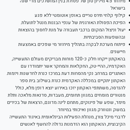
מיחזור 4.5 מיליון טון של פסולת בנין המושלכים מדי שנה
בישראל
קילוף קלחי תירס טריים באופן אוטומטי ללא פגע
הפיכת הפסולת האורגנית של ענפי הבננות מנטל לתועלת.
יעול וניצול המקום ברכבי תעבורה על מנת לחסוך בהוצאות
ובהשפעות הסביבתיות.
פיתוח מערכת לבקרה בתהליך מיחזור מי שפכים באמצעות
חיישנים.
בהאקתון ייקחו חלק כ-120 מוחות מבריקים מעולם התעשייה,
האקדמיה, ההיי-טק, החקלאות והמחקר אשר יתמודדו עם
האתגרים במרחב נקי מהסחות דעת במרכז כנרת לחדשנות ויזמות.
האקתון יתקיים במכללה האקדמית כנרת בשילוב בית ספר
להנדסה, משתתפי האקתון יזכו באירוע יוצא דופן מלא, כולל
מנטורים מומחים במגוון תחומים, מעבדות, סדנאות מלאכה ותלת
מימד, שפע של פינוקים, מתחם לינה מדוגם, הרצאות של בכירים
במשק ונטוורק מגוון ואיכותי במיוחד.
לדברי מיכל צורן, מנהלת הפעילות הבינלאומית באיגוד התעשייה
הקיבוצית, ההאקתון הוא הזדמנות גדולה להחשף לאנשים