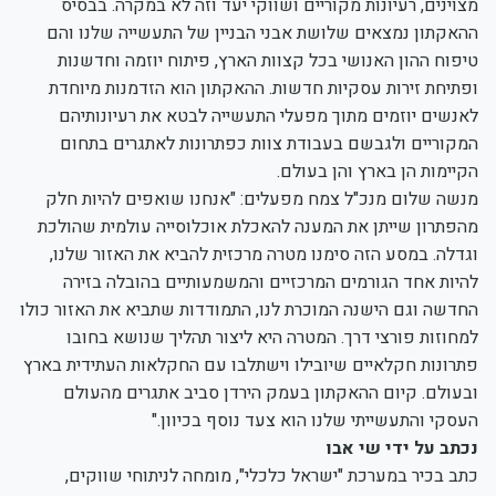
מצוינים, רעיונות מקוריים ושווקי יעד וזה לא במקרה. בבסיס
ההאקתון נמצאים שלושת אבני הבניין של התעשייה שלנו והם
טיפוח ההון האנושי בכל קצוות הארץ, פיתוח יוזמה וחדשנות
ופתיחת זירות עסקיות חדשות. ההאקתון הוא הזדמנות מיוחדת
לאנשים יוזמים מתוך מפעלי התעשייה לבטא את רעיונותיהם
המקוריים ולגבשם בעבודת צוות כפתרונות לאתגרים בתחום
הקיימות הן בארץ והן בעולם.
מנשה שלום מנכ"ל צמח מפעלים: "אנחנו שואפים להיות חלק
מהפתרון שייתן את המענה להאכלת אוכלוסייה עולמית שהולכת
וגדלה. במסע הזה סימנו מטרה מרכזית להביא את האזור שלנו,
להיות אחד הגורמים המרכזיים והמשמעותיים בהובלה בזירה
החדשה וגם הישנה המוכרת לנו, התמודדות שתביא את האזור כולו
למחוזות פורצי דרך. המטרה היא ליצור תהליך שנושא בחובו
פתרונות חקלאיים שיובילו וישתלבו עם החקלאות העתידית בארץ
ובעולם. קיום ההאקתון בעמק הירדן סביב אתגרים מהעולם
העסקי והתעשייתי שלנו הוא צעד נוסף בכיוון."
נכתב על ידי שי אבו
כתב בכיר במערכת "ישראל כלכלי", מומחה לניתוחי שווקים,