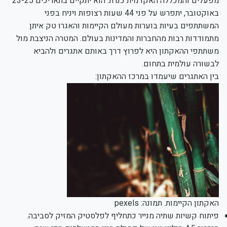
מפעלים והמכללה האקדמית כנרת. הוא יתקיים בתאריכים 23-25
באוקטובר, יתפרש על פני 44 שעות רצופות ויניח בפני
המשתתפים בעיות בוערות מעולם הקיימות והאגרו טק איתן
מתמודדות רבות מהחברות והמדינות בעולם. המטרה הניצבת מול
משתתפי ההאקתון היא לפרוץ דרך באותם אתגרים ולהביא
לבשורה עולמית בתחום.
בין האתגרים שיעמדו במרכז ההאקתון:
האקתון הקיימות. תמונה: pexels
פיתוח קשיות שתיה מנייר כתחליף לפלסטיק המזיק לסביבה.