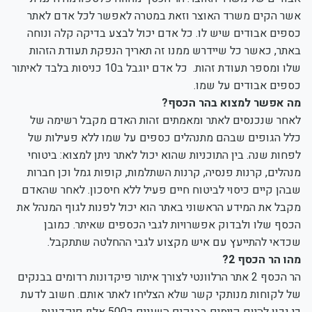
אשר הקים משרד האוצר וזאת במטרה לאפשר לכל אדם לאתר
כספים אבודים שיש לו. כל אדם יכול לבצע בדיקה קלה ונוחה
באתר, כאשר כל שיידרש ממנו זה תאריך הנפקת תעודת הזהות
שלו ומספר תעודת זהות. כל אדם יוגבל ב10 כניסות בלבד לאיתור
כספים אבודים על שמו.
מה אפשר למצוא בהר הכסף?
לאחר שנכנסים לאתר ומאמתים זהות האדם מקבל רשימה של
כלל הגופים שבהם מתנהלים כספים על שמו ללא פעילות של
לפחות שנה. בין התוכניות שהוא יכול לאתר ניתן למצוא: ביטוחי
מנהלים, קרנות פנסיה, קרנות השתלמות, קופות גמל וכן חברות
שבהן קיים כיסוי לביטוח חיים פעיל ללא חיסכון. לאחר שהאדם
מקבל את המידע הראשוני באתר הוא יכול לפנות לגוף המנהל את
הכסף שלו ולבדוק אפשרויות לגבי הכספים שאיתר. כמובן
שכדאי להתייעץ עם איש מקצוע לגבי ההחלטה שתתקבל.
מהו הר הכסף 2?
הר הכסף 2 אתר הרלוונטי לצורך איתור פיקדונות רדומים בבנקים
של לקוחות מנותקי קשר שלא הצליחו לאתר אותם. חשוב לדעת
כי נכון להיום קיימים בבנקים השונים כ500 אלף פיקדונות