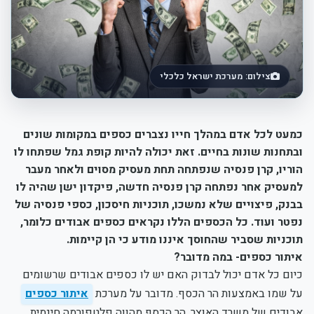
צילום: מערכת ישראל כלכלי
כמעט לכל אדם במהלך חייו נצברים כספים במקומות שונים
ובתחנות שונות בחיים. זאת יכולה להיות קופת גמל שפתחו לו
הוריו, קרן פנסיה שנפתחה תחת מעסיק מסוים ולאחר מעבר
למעסיק אחר נפתחה קרן פנסיה חדשה, פיקדון ישן שהיה לו
בבנק, פיצויים שלא נמשכו, תוכניות חיסכון, כספי פנסיה של
נפטר ועוד. כל הכספים הללו נקראים כספים אבודים כלומר,
תוכניות שסביר שהחוסך איננו מודע כי הן קיימות.
איתור כספים- במה מדובר?
כיום כל אדם יכול לבדוק האם יש לו כספים אבודים שרשומים
על שמו באמצעות הר הכסף. מדובר על מערכת
איתור כספים
אבודים של משרד האוצר. הר הכסף מהווה פלטפורמה חינמית