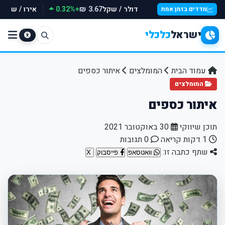
דולר / שקל
+0.32%
אירו / שקל
₪
3.67 ₪
מדדים בזמן אמת
ישראל
כלכלי
עמוד הבית
המומלצים
איתור כספים
המומלצים
איתור כספים
תוכן שיווקי
30 באוקטובר 2021
1 דקות קריאה
0 תגובות
שתף כתבה זו:
וואטסאפ
פייסבוק
X