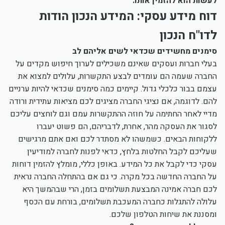
לעשות הוא להזמין אותו.
דוח מידע עסקי: המידע הנכון הודות
לדו"ח הנכון
סימנים מחשידים שכדאי לשים אליהם לב
בעלי חברות ועסקים שאינם משכילים לערוך חיפוש מקדים על
החברה שעמה הם עומדים לבצע התקשרות, עלולים למצוא את
עצמם בבור כלכלי גדול. קיימים כמה סימנים שכדאי להיות ערניים
להם. לדוגמה, אם נציגי החברה מציגים לכם מציאות עתידית ורודה
מדיי לאחר החתימה על חוזה ההתקשרות עמם וגם לוחצים עליכם
לסגור את העסקה מהר, אחרת, לדבריהם, הם פשוט יעברו
ללקוחות הבאים. כשמשהו לא מסתדר לכם ואם אתם מרגישים
שעליכם לקבל החלטות בלחץ, כדאי לפנות לחברה למודיעין
עסקי כדי לקבל את כל המידע. באופן כללי, מומלץ להזמין דוחות
על החברה החדשה בכל מקרה. כי גם אם בהתחלה החברה נראית
לכם חברה אמינה המבצעת תשלומים בזמן, הרי שבהמשך היא
עלולה להתגלות כחברה המעכבת תשלומים, בורחת עם הכסף
ומסננת את שיחות הטלפון שלכם.