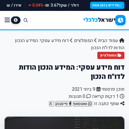
דולר / שקל
-0.04%
אירו / שקל
 ₪
3.67 ₪
מדדים בזמן אמת
ישראל
כלכלי
עמוד הבית
המומלצים
דוח מידע עסקי: המידע הנכון
הודות לדו"ח הנכון
המומלצים
דוח מידע עסקי: המידע הנכון הודות
לדו"ח הנכון
תוכן פרסומי
9 ביוני 2021
1 דקות קריאה
0 תגובות
שתף כתבה זו:
וואטסאפ
פייסבוק
X