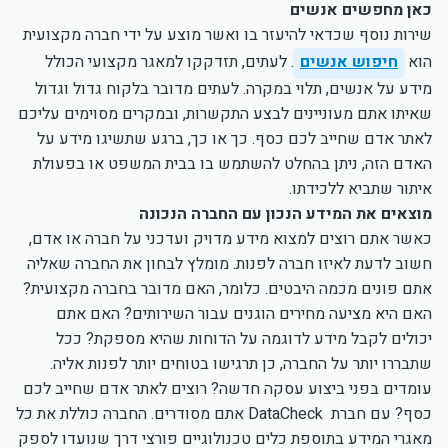
כאן מחפשים אנשים
שירות נוסף שכדאי להיעזר בו ואשר מוצע על ידי חברה מקצועית
הוא
חיפוש אנשים
. לעתים, תזדקקו למאגר מקצועי הכולל
מידע על אנשים, תלוי במקרה. לעתים מדובר בלקוח גדול וגדול
שאיתו אתם מעוניינים לבצע התקשרות, ובמקרים מסוימים עליכם
לאתר אדם שחייב לכם כסף. כך או כך, ברגע שתשיגו מידע על
האדם הזה, ניתן בהחלט להשתמש בו בבית המשפט או בפעולת
איתור שתביא ללכידתו.
מוצאים את המידע הנכון עם החברה הנכונה
כאשר אתם רוצים למצוא מידע מדויק ועדכני על חברה או אדם,
חשוב לדעת לאיזו חברה לפנות. מומלץ לבחון את החברה שאליה
אתם פונים מכמה היבטים. כלומר, האם מדובר בחברה מקצועית?
האם היא מציעה מחירים הוגנים עבור השירותים? האם אתם
יכולים לקבל מידע לדוגמה על הדוחות שהיא מספקת? ככל
שתבררו יותר על החברה, כן תרגישו בטוחים יותר לפנות אליה.
עומדים בפני ביצוע עסקה חדשה? רוצים לאתר אדם שחייב לכם
כסף? עם חברת DataCheck אתם מסודרים. החברה כוללת את כל
מאגרי המידע בתוספת כלים טכנולוגיים פורצי דרך שנועדו לספק