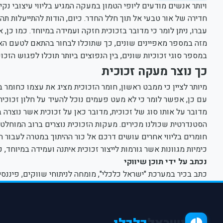
ויותר אנשים מודעים ליופי הטמון במעקה המגיע בליווי עיצובי נק
חדירה של אור טבעי אל תוך חלל החדר. כיום, הודות להתייעלות תהלי
עברו, ניתן לומר כי מדובר בזכוכית חזקה ועמידה במיוחד. כמו כן
מזה במספר מאפיינים שונים, כך שתוכלו לבחור בהתאם לטעם האי
במספר סוגי זכוכיות שונים, בין הנפוצים ביותר תוכלו לפגוש הזכו
כך נוצר מעקה זכוכית
מיותר לציין כי ממבט ראשון, חומר הזכוכית מציג את עצמו כחומר 
עם כן, אפשר לומר כי לא מעט פעמים נוכל להעיד על חלון זכוכי
מדובר על אותו סוג של זכוכית, מדובר כאן על זכוכית אשר נוצרה ב
הסטנדרטית שכולנו מכירים. מעקות הזכוכית נוצרים ברוב המוחלט 
חומרים בליווי אחרים עושים דרכם אל כור ההיתוך במטרה לעבור ח
כימיות מגוונות אשר גורמות לייצור זכוכית איתנה ועמידה במיוחד, 
נכתב על ידי תוכן שיווקי
כתב בכיר במערכת "ישראל כלכלי", מומחה לניתוחי שווקים, פיננסי