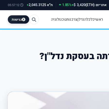
אתריום (ETH)
+1.85%
ת"א 125
+0.78%
500
2,045.3
3,420 $
05:57:13
ראשי
כלכלה
נדלן
צרכנות
טכנולוגיה
נגישות
תה בעסקת נדל"ן?