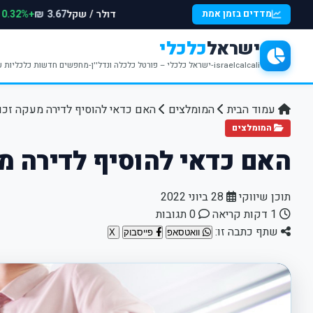
דולר / שקל
+0.32%
מדדים בזמן אמת
3.67 ₪
ישראל
כלכלי
israelcalcali-ישראל כלכלי – פורטל כלכלה ונדל''ן-מחפשים חדשות כלכליות עדכניות? האתר ישראל כלכלי מציע עדכונים וחדשות שבתחומי הכלכלה הפיננסים והנדל''ן
עמוד הבית
המומלצים
האם כדאי להוסיף לדירה מעקה זכוכ
המומלצים
האם כדאי להוסיף לדירה מע
תוכן שיווקי
28 ביוני 2022
1 דקות קריאה
0 תגובות
שתף כתבה זו:
וואטסאפ
פייסבוק
X