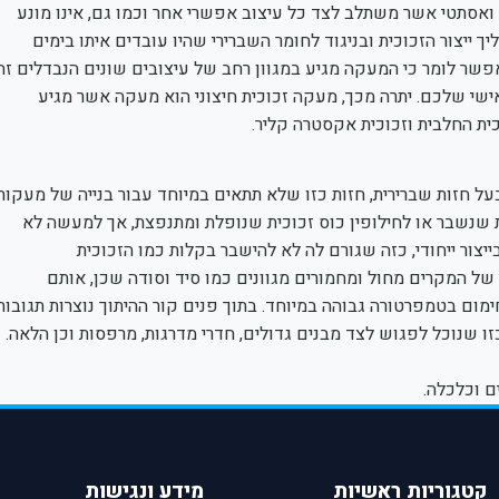
י ואסתטי אשר משתלב לצד כל עיצוב אפשרי אחר וכמו גם, אינו מונע
ך ייצור הזכוכית ובניגוד לחומר השברירי שהיו עובדים איתו בימים
, אפשר לומר כי המעקה מגיע במגוון רחב של עיצובים שונים הנבדלים זה
שי שלכם. יתרה מכך, מעקה זכוכית חיצוני הוא מעקה אשר מגיע
כית החלבית וזכוכית אקסטרה קליר.
בעל חזות שברירית, חזות כזו שלא תתאים במיוחד עבור בנייה של מעקות.
ת שנשבר או לחילופין כוס זכוכית שנופלת ומתנפצת, אך למעשה לא
ייצור ייחודי, כזה שגורם לה לא להישבר בקלות כמו הזכוכית
של המקרים מחול ומחמורים מגוונים כמו סיד וסודה שכן, אותם
ימום בטמפרטורה גבוהה במיוחד. בתוך פנים קור ההיתוך נוצרות תגובות
כזו שנוכל לפגוש לצד מבנים גדולים, חדרי מדרגות, מרפסות וכן הלאה.
ם וכלכלה.
קטגוריות ראשיות
מידע ונגישות