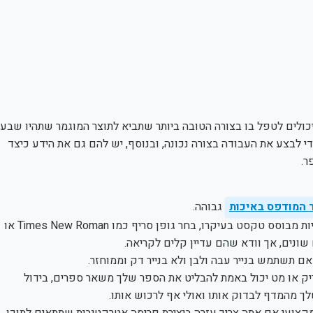
ולים לטפל בו בצורה הטובה ביותר שתביא לתוצר המוגמר שתהיו שבעי
די לבצע את העבודה בצורה נכונה, ובנוסף, יש להם גם את הידע כיצד
ר.
 המודפס באיכות
גבוהה.
ראשית, השתמש בגופן ברור וקל לקריאה. אם הספר שלך הולך להיות מבוסס טקסט בעיקרו, בחר גופן סריף כמו Times New Roman או
אם תשתמש בנייר עבה ולבן ולא בנייר דק וממוחזר.
יק או מט יכול באמת להבליט את הספר שלך משאר ספרים, בידול
לך מהמדף לבדוק אותו ואולי אף לרכוש אותו.
קצועי אם אתה צריך עזרה ביצירת פריסה אטרקטיבית שתתאים לתוכן