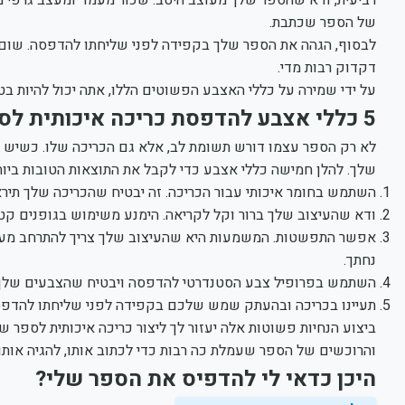
של הספר שכתבת.
לבסוף, הגהה את הספר שלך בקפידה לפני שליחתו להדפסה. שום 
דקדוק רבות מדי.
על ידי שמירה על כללי האצבע הפשוטים הללו, אתה יכול להיות ב
5 כללי אצבע להדפסת כריכה איכותית לספר שלך
לא רק הספר עצמו דורש תשומת לב, אלא גם הכריכה שלו. כשיש 
שלך. להלן חמישה כללי אצבע כדי לקבל את התוצאות הטובות ביות
השתמש בחומר איכותי עבור הכריכה. זה יבטיח שהכריכה שלך תיר
ודא שהעיצוב שלך ברור וקל לקריאה. הימנע משימוש בגופנים קט
אפשר התפשטות. המשמעות היא שהעיצוב שלך צריך להתרחב מעבר ל
נחתך.
השתמש בפרופיל צבע הסטנדרטי להדפסה ויבטיח שהצבעים שלך י
תעיינו בכריכה ובהעתק שמש שלכם בקפידה לפני שליחתו להדפסה. 
ביצוע הנחיות פשוטות אלה יעזור לך ליצור כריכה איכותית לספר
והרוכשים של הספר שעמלת כה רבות כדי לכתוב אותו, להגיה אותו, 
היכן כדאי לי להדפיס את הספר שלי?