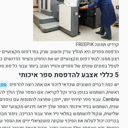
קרדיט תמונה FREEPIK
הדפסת ספרים היא תהליך עדין וחשוב שרק בתי דפוס מקצועיים יכ
רצון ממנו. לבתי דפוס מקצועיים יש את הניסיון והציוד הדרושים כ
לטפל בסוגים שונים של ספרים והנייר הטוב ביותר עבור כל סוג ספ
5 כללי אצבע להדפסת ספר איכותי
יש כמה דברים חשובים שכדאי לזכור אם אתה רוצה להדפיס
ספר
Cambria. עבור ספר יצירתי יותר, ייתכן שתרצה להתנסות עם גופנים שונים, אך וודא שהם עדיין קלים לקריאה.
שנית, השתמש בנייר איכותי. הספר שלך ייראה וירגיש מקצועי יותר 
שלישית, שקול להשתמש במלאי נייר אחר עבור הכריכה. גימור מבר
בכריכה יכול לעלות את הסיכוי שקונה פוטנציאלי ירים את הספר ש
רביעית, ודא שהספר שלך מעוצב היטב. שכור מעמד ומעצב גרפי מ