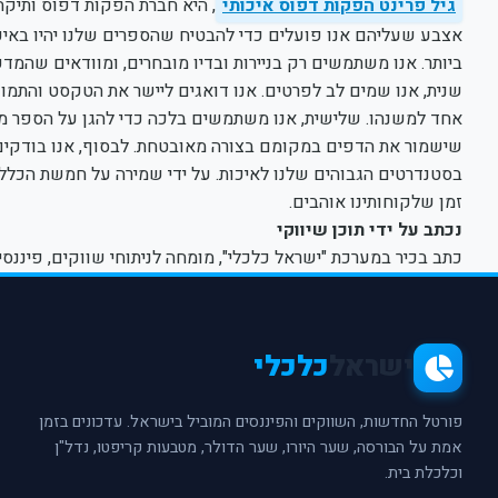
גיל פרינט הפקות דפוס איכותי
, היא חברת הפקות דפוס ותיקה
אצבע שעליהם אנו פועלים כדי להבטיח שהספרים שלנו יהיו באיכ
ביותר. אנו משתמשים רק בניירות ובדיו מובחרים, ומוודאים שהמד
שנית, אנו שמים לב לפרטים. אנו דואגים ליישר את הטקסט והתמו
אחד למשנהו. שלישית, אנו משתמשים בלכה כדי להגן על הספר מפ
שישמור את הדפים במקומם בצורה מאובטחת. לבסוף, אנו בודקים
בסטנדרטים הגבוהים שלנו לאיכות. על ידי שמירה על חמשת הכללים
זמן שלקוחותינו אוהבים.
נכתב על ידי תוכן שיווקי
כתב בכיר במערכת "ישראל כלכלי", מומחה לניתוחי שווקים, פיננסי
ישראל
כלכלי
פורטל החדשות, השווקים והפיננסים המוביל בישראל. עדכונים בזמן
אמת על הבורסה, שער היורו, שער הדולר, מטבעות קריפטו, נדל"ן
וכלכלת בית.