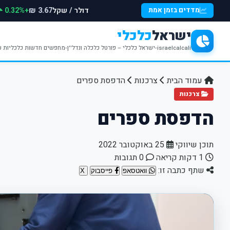
דולר / שקל
+0.32%
מדדים בזמן אמת
3.67 ₪
ישראל
כלכלי
israelcalcali-ישראל כלכלי – פורטל כלכלה ונדל''ן-מחפשים חדשות כלכליות עדכניות? האתר ישראל כלכלי מציע עדכונים וחדשות שבתחומי הכלכלה הפיננסים והנדל''ן
עמוד הבית
צרכנות
הדפסת ספרים
צרכנות
הדפסת ספרים
תוכן שיווקי
25 באוקטובר 2022
1 דקות קריאה
0 תגובות
שתף כתבה זו:
וואטסאפ
פייסבוק
X