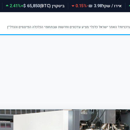
אירו / שקל
-0.15%
ביטקוין (BTC)
+2.41%
65,850 $
3.98 ₪