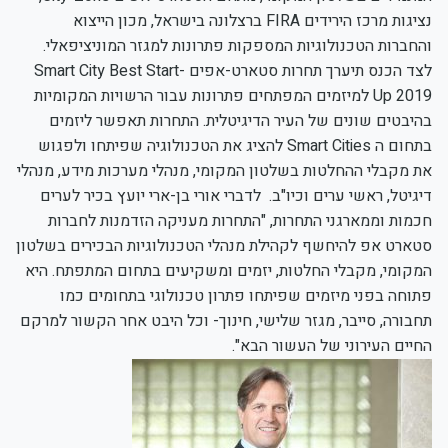
נציגות מרכז הירידים FIRA ברצלונה בישראל, מכון הייצוא
והחברות הטכנולוגיות המספקות פתרונות למגזר המוניציפאלי.
לצד הכנס תיערך תחרות סטארט-אפים Smart City Best Start-
Up 2019 למיזמים המפתחים פתרונות עבור הרשויות המקומיות
בהיבטים שונים של העיר הדיגיטלית. התחרות תאפשר ליזמים
בתחום ה Smart Cities להציג את הטכנולוגיה שפיתחו ולפגוש
את מקבלי ההחלטות בשלטון המקומי, מנהלי מערכות מידע, מנהלי
דיגיטל, ראשי ערים וכיו"ב. לדברי אורי בן-ארי יועץ בכיר לערים
חכמות וממארגני התחרות, "התחרות מעניקה הזדמנות לחברות
סטארט אפ להיחשף לקהילת מנהלי הטכנולוגיות הבכירים בשלטון
המקומי, מקבלי החלטות, יזמים ומשקיעים בתחום המתפתח. היא
פתוחה בפני מיזמים שפיתחו פתרון טכנולוגי בתחומים כמו
תחבורה, סייבר, מגזר שלישי, חינוך- וכל היבט אחר הקשור למרקם
החיים העירוני של העשור הבא".