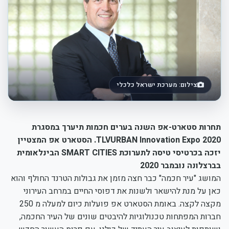
צילום: מערכת ישראל כלכלי
תחרות סטארט-אפ השנה בערים חכמות תיערך במסגרת
TLVURBAN Innovation Expo 2020. הסטארט אפ המצטיין
יזכה בכרטיסי טיסה לתערוכת SMART CITIES הבינלאומית
בברצלונה נובמבר 2020
המושג "עיר חכמה" כבר חצה מזמן את גבולות הטרנד החולף והוא
כאן על מנת להישאר ולשנות את דפוסי החיים במרחב העירוני
מקצה לקצה. באומת הסטארט אפ פועלות כיום למעלה מ 250
חברות המפתחות טכנולוגיות להיבטים שונים של העיר החכמה,