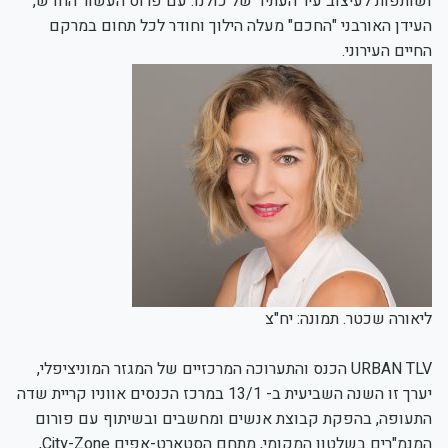
ושותפות לעיצוב עיר העתיד של כולנו. עם פרוס העשור החדש,
העידן האורבני "החכם" מעלה הילוך וחודר לכל תחום במרקם
החיים העירוני.
ליאורה שכטר. תמונה: יח"צ
URBAN TLV הכנס והתערוכה המרכזיים של המגזר המוניציפלי,
יערך זו השנה השביעית ב- 13/1 במרכז הכנסים אווניו קריית שדה
התעופה, בהפקת קבוצת אנשים ומחשבים ובשיתוף עם פורום
המנמ"רים בשלטון המקומי, מתחם הסטארט-אפים City-Zone,