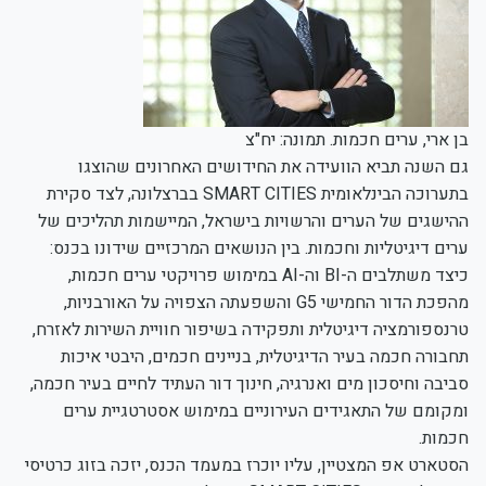
בן ארי, ערים חכמות. תמונה: יח"צ
גם השנה תביא הוועידה את החידושים האחרונים שהוצגו
בתערוכה הבינלאומית SMART CITIES בברצלונה, לצד סקירת
ההישגים של הערים והרשויות בישראל, המיישמות תהליכים של
ערים דיגיטליות וחכמות. בין הנושאים המרכזיים שידונו בכנס:
כיצד משתלבים ה-BI וה-AI במימוש פרויקטי ערים חכמות,
מהפכת הדור החמישי G5 והשפעתה הצפויה על האורבניות,
טרנספורמציה דיגיטלית ותפקידה בשיפור חוויית השירות לאזרח,
תחבורה חכמה בעיר הדיגיטלית, בניינים חכמים, היבטי איכות
סביבה וחיסכון מים ואנרגיה, חינוך דור העתיד לחיים בעיר חכמה,
ומקומם של התאגידים העירוניים במימוש אסטרטגיית ערים
חכמות.
הסטארט אפ המצטיין, עליו יוכרז במעמד הכנס, יזכה בזוג כרטיסי