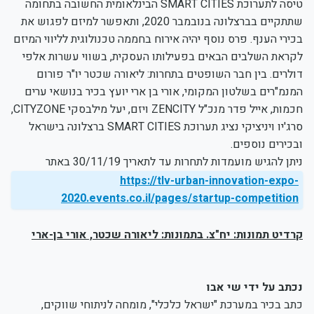
טיסה לתערוכת SMART CITIES הבינלאומית החשובה בתחומה
שתתקיים בברצלונה בנובמבר 2020, ותאפשר למיזם לפגוש את
בכירי הענף. פרס נוסף יהיה אירוח בחממה טכנולוגית לליווי המיזם
לקראת השלבים הבאים בפעילותו העסקית, בשווי עשרות אלפי
דולרים. בין חבר השופטים בתחרות: ליאורה שכטר יו"ר פורום
המנמ"רים בשלטון המקומי, אורי בן ארי יועץ בכיר בנושאי ערים
חכמות, אייל פדר מנכ"ל ZENCITY ויזם, יעל מילבסקי CITYZONE,
סרג'יו ויניציקי נציג תערוכת SMART CITIES ברצלונה בישראל
ובכירים נוספים.
ניתן להגיש מועמדות לתחרות עד לתאריך 30/11/19 באתר
https://tlv-urban-innovation-expo-
2020.events.co.il/pages/startup-competition
קרדיט תמונות: יח"צ. בתמונות: ליאורה שכטר, אורי בן-ארי
נכתב על ידי שי אבו
כתב בכיר במערכת "ישראל כלכלי", מומחה לניתוחי שווקים,