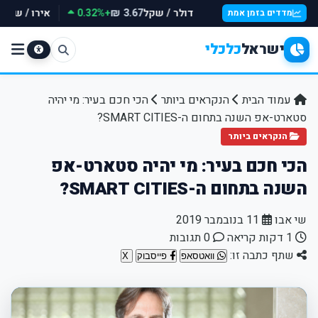
דולר / שקל
+0.32%
אירו / שקל
₪
3.67 ₪
מדדים בזמן אמת
ישראל
כלכלי
עמוד הבית
הנקראים ביותר
הכי חכם בעיר: מי יהיה
סטארט-אפ השנה בתחום ה-SMART CITIES?
הנקראים ביותר
הכי חכם בעיר: מי יהיה סטארט-אפ
השנה בתחום ה-SMART CITIES?
שי אבו
11 בנובמבר 2019
1 דקות קריאה
0 תגובות
שתף כתבה זו:
וואטסאפ
פייסבוק
X