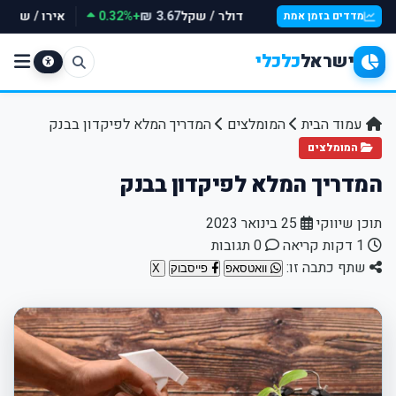
דולר / שקל
+0.32%
אירו / שקל
98 ₪
3.67 ₪
מדדים בזמן אמת
ישראל
כלכלי
עמוד הבית
המומלצים
המדריך המלא לפיקדון בבנק
המומלצים
המדריך המלא לפיקדון בבנק
תוכן שיווקי
25 בינואר 2023
1 דקות קריאה
0 תגובות
שתף כתבה זו:
וואטסאפ
פייסבוק
X