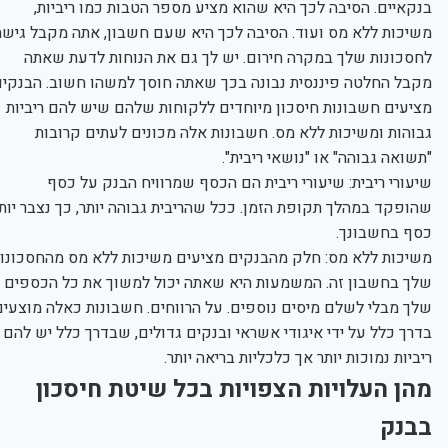
בנקאיים. הסיבה לכך היא שהוא מציע מספר הטבות כמו ריביות,
משיכות ללא מס ועוד. הסיבה לכך היא שעם חשבון, אתה מקבל גישה
לחסכונות שלך במקרה חירום. יש לך גם את הנוחות לדעת שאתה
מקבל החלטה פיננסית נבונה בכך שאתה חוסך למשהו חשוב. הבנקים
מציעים חשבונות חיסכון מיוחדים ללקוחות שלהם שיש להם ריביות
גבוהות ומשיכות ללא מס. חשבונות אלה מכונים לעתים קרובות
"תשואה גבוהה" או "נושאי ריבית".
שיעורי ריבית: שיעורי ריבית הם הכסף שמרוויח הבנק על כסף
שהופקד במהלך תקופת הזמן. ככל שהריבית גבוהה יותר, כך נצבר יותר
כסף בחשבונך.
משיכות ללא מס: חלק מהבנקים מציעים משיכות ללא מס מהחסכונות
שלך בחשבון זה. המשמעות היא שאתה יכול למשוך את כל הכספים
שלך מבלי לשלם מיסים נוספים. על הרווחים. חשבונות כאלה מוצעים
בדרך כלל על ידי איגודי אשראי ובנקים גדולים, שבדרך כלל יש להם
ריביות נמוכות יותר אך כלכליות בריאה יותר.
מהן העלויות הצפויות בכל שיטת חיסכון
בבנק