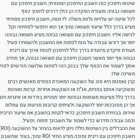
שיטות חיסכון כמו חשבון החיסכון המסורתי, חשבון חיסכון עם
תשואה גבוהה ותעודת הפקדה הן כולן דרכים לחסוך כסף.
לכל שיטה יש עלויות נלוות משלה. לדוגמה, חשבון חיסכון מסורתי
מציע בדרך כלל שיעור תשואה נמוך אך הוא חופשי לפתיחה וקל
לגישה אליו. חשבון חיסכון עם תשואה גבוהה מציע תשואה גבוהה
יותר אך דורש עבודה על מנת לפתוח את החשבון ולהשאירו פעיל.
תעודת פיקדון מיועדת בדרך כלל לחיסכון לטווח ארוך עם ריבית
גבוהה אף יותר מאשר חשבון חיסכון עם תשואה גבוהה, אך מחייב
אותך לשמור את הכסף שלך בבנק הזה לפחות שלושה חודשים לפני
משיכה שלו.
קרן נאמנות היא סוג של השקעה המאגדת כספים מאנשים רבים
ומשקיעה אותם במניות, אג"ח או השקעות אחרות. קרנות נאמנות
בדרך כלל מציעות תשואות גבוהות יותר ממניות בודדות או איגרות חוב,
אך הן מסובכות יותר להשקעה ולעיתים קרובות מגיעות עם עמלות
שירות. בבחירת חשבון חיסכון, כדאי לקחת בחשבון את שיעור הריבית
וכמה עבודה תידרש כדי לשמור על חשבונך פתוח. ופעיל.
את ההבדלים בין השיטות הללו ניתן לראות בהחזר על ההשקעה (ROI).
חשבון חיסכון עם ריבית נמוכה מציע החזר ROI נמוך, בעוד שחשבון