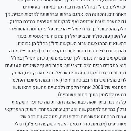
ישראלים בנדל"ן בחו"ל הוא רחב היקף במיוחד בעשורים
האחרונים, והכוונה היא אמנם בראש ובראשונה לארצות הברית, אך
גם למערב ומזרח אירופה ואף למקומות מסוימים במזרח הרחוק.
חלק מהסיבות לכך צוינו לעיל – הריבית על פיקדונות והתשואה
על השקעות סולידיות בישראל הן נמוכות עד אפסיות, בעוד
התשואות הממוצעות עבור השקעות נדל"ן בחו"ל הן גבוהות
בהרבה וגם יציבות ובטוחות יותר במקרים רבים (כאמור – במידה
ומשקיעים בצורה נכונה, לכך נגיע בהמשך). שוק הנדל"ן בחו"ל
הוא במקרים רבים יציב וודאי יותר, פחות חשוף לשינויים וזעזועים
נקודתיים וגם במקרה וזעזועים שכאלו בכל זאת קורים, השוק
לרוב מתאושש מהר ובביטחון יחסי (ראו דוגמת המשבר העולמי
הפיננסי של 2008, אחריו חלקים רלבנטיים מהשוק התאוששו
כמעט לחלוטין בתוך פחות משנתיים).
כל זה נכון ביתר שאת עבור ארצות הברית, מה שהופך השקעות
נדל"ן במדינה למתבקשות ואטרקטיביות במיוחד. השוק האמריקאי
עצום מבחינת אפשרויות והזדמנויות, פונה לטווח רחב של
משקיעים (מבחינת סוגי נכסים, היקף השקעה וכיוצ"ב) וכולל