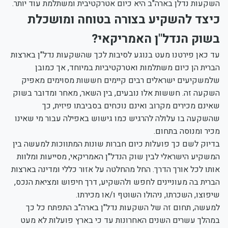
השקעות נדלן בארה"ב היא כיום אטרקטיבית ומשתלמת עוד יותר.
כיצד להשקיע בצורה בטוחה ומושכלת
בשוק הנדל"ן האמריקאי?
עד כאן פירטנו מעט בנוגע לסיבות לכך שהשקעות נדל"ן בארצות
הברית הן כיום משתלמות ואטרקטיביות במיוחד, אך כמובן
שלמשקיעים ישראלים רבים קיימים חששות מסוימים מאפיק
השקעה זה. חששות אלו נובעים, בין השאר, מאחר ומדובר בשוק
שאינם מכירים מקרוב ואינם נוכחים בסביבתו פיזית, כך
שהשקעה בו עלולה להרגיש כמו גישוש באפילה עבור מי שאינו
מכיר ומנוסה בתחום.
בדיוק לשם כך פועלות כיום חברות שונות המתווכות למעשה בין
המשקיע הישראלי לבין שוק הנדל"ן האמריקאי, מסייעות ומלוות
אותו לכל אורך הדרך. החל מהחלטה על אזור כללי ומדינה בארצות
הברית בה מעוניינים לחפש ולהשקיע, דרך חיפוש ומציאת הנכס,
שיפוצו, השכרתו, ניהולו השוטף ו/או מכירתו.
למעשה, תחום זה של השקעות נדל"ן בארה"ב התפתח כל כך
במהלך עשרים השנים האחרונות עד כי בארץ פועלות לא מעט