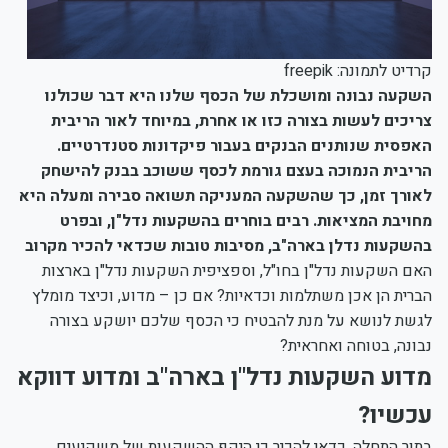
קרדיט לתמונה: freepik
השקעה נבונה ומושכלת של הכסף שלנו היא דבר שכולנו
צריכים לעשות בצורה כזו או אחרת, במיוחד לאור הריבית
האפסית שנותנים הבנקים בעבור פיקדונות סטנדרטיים.
הריבית הנמוכה בעצם גורמת לכסף ששוכב בבנק להישחק
לאורך זמן, כך שהשקעה המעניקה תשואה סבירה ומעלה היא
מחויבת המציאות. רבים בוחרים בהשקעות נדל"ן, ובפרט
בהשקעות נדלן בארה"ב, מסיבות טובות שכדאי להכיר מקרוב
האם השקעות נדל"ן בחו"ל, וספציפית השקעות נדל"ן בארצות
הברית הן אכן משתלמות וכדאיות? אם כן – מדוע, וכיצד מומלץ
לגשת לנושא על מנת להבטיח כי הכסף שלכם יושקע בצורה
נבונה, בטוחה ואחראית?
מדוע השקעות נדל"ן בארה"ב ומדוע דווקא
עכשיו?
בתור התחלה, כדאי להכיר כי היקף ההשקעות של משקיעים