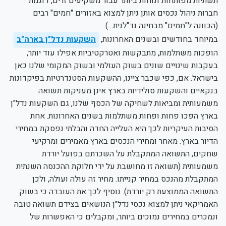
תשתיות מפותחות ונוחות ביותר עבור משקיעים זרים, דוגמת
חברות ניהול נכסים אותן ניתן למצוא באזורים "חמים" רבים
(הכוונה ל"חמים" מבחינה נד"לנית…).
במיוחד בחודשים ובשנים האחרונות,
השקעות נדל"ן בארה"ב
הופכות משתלמות, מתבקשות ואטרקטיביות אפילו עוד יותר,
בעקבות שינויים שונים בשוק העולמי ובשוק המקומי שלנו כאן
בישראל. אם, כפי שכבר ציינו, ההשקעות הסטנדרטיות בפיקדונות
בנקאיים והשקעות סולידיות בארץ אינן מעניקות תשואה
משמעותית ומביאות לשחיקה של הכסף שלנו, גם השקעות נדל"ן
בארץ הפכו פחות ופחות משתלמות בשנים האחרונות. אחת
הסיבות העיקריות לכך היא העלייה החדה והבלתי נפסקת במחירי
הדיור בארץ. מאחר ומחירי הנכסים בארץ מאמירים ומרקיעי
שחקים, התשואה המתקבלת על השכרתם בפועל יורדת
משמעותית (תשואה זו מחושבת על ידי חלוקת ההכנסה השנתית
המתקבלת מהנכס במחיר קנייתו. מחיר זה עולה ועולה, ולכן
התשואה הממוצעת רק יורדת). נוסיף לכך את העובדה כי בשוק
האמריקאי ניתן למצוא נכסי נדל"ן הנושאים בצידם תשואה טובה
ונמכרים במחירים נמוכים ביותר, ומקבלים כי האפשרות של