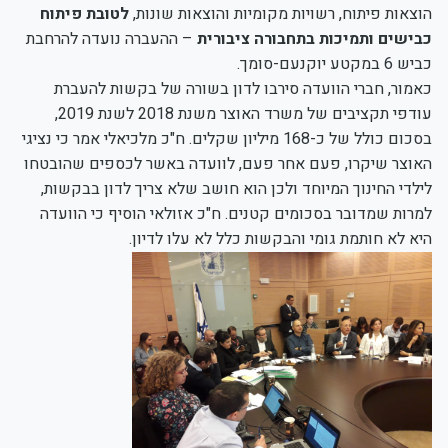
הוצאות פיתוח, רשויות מקומיות והוצאות שונות,
לטובת פיתוח
כבישים ותמיכות בתחבורה ציבורית
– ההעברה נועדה להרחבת
כביש 6 במקטע יוקנעם-סומך.
כאמור, חברי הוועדה סירבו לדון בשורה של בקשות להעברת
עודפי תקציבים של משרד האוצר משנת 2018 לשנת 2019,
בסכום כולל של כ-168 מיליון שקלים. ח"כ מלכיאלי אמר כי נציגי
האוצר שיקרו, פעם אחר פעם, לוועדה באשר לכספים שהובטחו
לילדי החינוך המיוחד ולכן הוא חושב שלא צריך לדון בבקשות,
למרות שמדובר בסכומים קטנים. ח"כ אזולאי הוסיף כי הוועדה
היא לא חותמת גומי והבקשות כלל לא עלו לדיון.