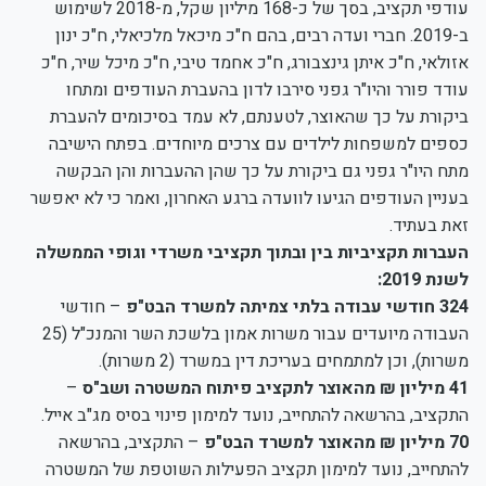
עודפי תקציב, בסך של כ-168 מיליון שקל, מ-2018 לשימוש
ב-2019. חברי ועדה רבים, בהם ח"כ מיכאל מלכיאלי, ח"כ ינון
אזולאי, ח"כ איתן גינצבורג, ח"כ אחמד טיבי, ח"כ מיכל שיר, ח"כ
עודד פורר והיו"ר גפני סירבו לדון בהעברת העודפים ומתחו
ביקורת על כך שהאוצר, לטענתם, לא עמד בסיכומים להעברת
כספים למשפחות לילדים עם צרכים מיוחדים. בפתח הישיבה
מתח היו"ר גפני גם ביקורת על כך שהן ההעברות והן הבקשה
בעניין העודפים הגיעו לוועדה ברגע האחרון, ואמר כי לא יאפשר
זאת בעתיד.
העברות תקציביות בין ובתוך תקציבי משרדי וגופי הממשלה
לשנת 2019:
324 חודשי עבודה בלתי צמיתה למשרד הבט"פ
– חודשי
העבודה מיועדים עבור משרות אמון בלשכת השר והמנכ"ל (25
משרות), וכן למתמחים בעריכת דין במשרד (2 משרות).
41 מיליון ₪ מהאוצר לתקציב פיתוח המשטרה ושב"ס
–
התקציב, בהרשאה להתחייב, נועד למימון פינוי בסיס מג"ב אייל.
70 מיליון ₪ מהאוצר למשרד הבט"פ
– התקציב, בהרשאה
להתחייב, נועד למימון תקציב הפעילות השוטפת של המשטרה