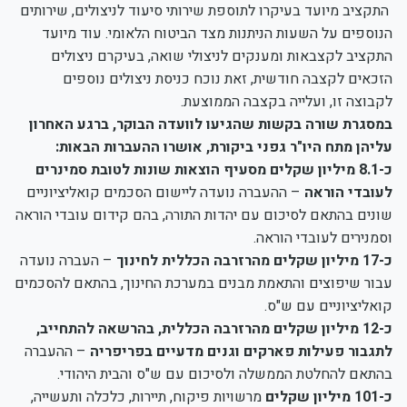
התקציב מיועד בעיקרו לתוספת שירותי סיעוד לניצולים, שירותים
הנוספים על השעות הניתנות מצד הביטוח הלאומי. עוד מיועד
התקציב לקצבאות ומענקים לניצולי שואה, בעיקרם ניצולים
הזכאים לקצבה חודשית, זאת נוכח כניסת ניצולים נוספים
לקבוצה זו, ועלייה בקצבה הממוצעת.
במסגרת שורה בקשות שהגיעו לוועדה הבוקר, ברגע האחרון
עליהן מתח היו"ר גפני ביקורת, אושרו ההעברות הבאות:
כ-8.1 מיליון שקלים מסעיף הוצאות שונות לטובת סמינרים
לעובדי הוראה
– ההעברה נועדה ליישום הסכמים קואליציוניים
שונים בהתאם לסיכום עם יהדות התורה, בהם קידום עובדי הוראה
וסמנירים לעובדי הוראה.
כ-17 מיליון שקלים מהרזרבה הכללית לחינוך
– העברה נועדה
עבור שיפוצים והתאמת מבנים במערכת החינוך, בהתאם להסכמים
קואליציוניים עם ש"ס.
כ-12 מיליון שקלים מהרזרבה הכללית, בהרשאה להתחייב,
לתגבור פעילות פארקים וגנים מדעיים בפריפריה
– ההעברה
בהתאם להחלטת הממשלה ולסיכום עם ש"ס והבית היהודי.
כ-101 מיליון שקלים
מרשויות פיקוח, תיירות, כלכלה ותעשייה,