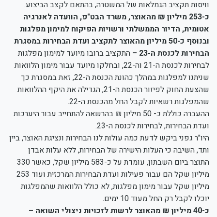
וויסות תקציב הגמלאות של המשטרה, בהתאם לקצב הביצוע.
כ-253 מיליון ₪ מהאוצר, משרד הבט"פ, הוועדה לאנרגיה
אטומית, הדיור הממשלתי ורשויות הפיקוח למימון מפלגות
ובנוסף כ-50 מיליון מהאוצר לתקציב ועדת הבחירות במסגרת
הבחירות לכנסת ה-23 –
התקציב ברובו מיועד למימון מפלגות
לבחירות לכנסת ה-21 וה-22, ובחלקו מיועד עבור מימון הלוואות
שניתנו למפלגות במהלך כהונת הכנסת ה-22, זאת במסגרת כך
שהצעת החוק לפיזור הכנסת ה-21, הגדילה את היקף ההלוואות
שהמפלגות רשאיות לקבל החל מהכנסת ה-22.
ההעברה כוללת כ- 50 מיליון ₪ בהרשאה להתחייב עבור היערכות
ועדת הבחירות, לבחירות לכנסת ה-23.
היו"ר גפני ביקש לדעת כמה עולות לנו הבחירות ונציגת האוצר, ביין
ותד, השיבה כי העלות הישירה של הבחירות, ללא עלות אבדן
התוצר ביום השבתון, עומדת על כ-583 מיליון שקל, כאשר 330
מיליון שקל הם עבור פעילות ועדת הבחירות המרכזית ועוד 253
מיליון שקל עבור מימון מפלגות, לא כולל הלוואות שהמפלגות
יוכלו לקבל רק החל מעוד 10 ימים.
כ-40 מיליון ₪ מהאוצר לרשות לזכויות ניצולי השואה –