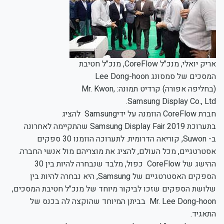
אריק יואלי, מנכ"ל CoreFlow, מנכ"ל חטיבת
המסכים של סמסונג Lee Dong-hoon
(בחליפה אפורה) קרדיט תמונה: Mr. Kwon,
Samsung Display Co., Ltd.
חברת CoreFlow הוזמנה על ידיSamsung להציג
בתערוכת Samsung Display Fair 2019 שהתקיימה לאחרונה
ב- Suwon, קוריאה הדרומית. לתערוכה הוזמנו 30 ספקים
אסטרטגיים, מכל העולם, להציג את מוצריהם מול אנשי החברה.
ההישג של CoreFlow כפול, מלבד שנבחרה להיות בין 30
הספקים האסטרטגיים של Samsung, היא נבחרה להיות בין
שלושת הספקים שזכו לביקור מיוחד של מנכ"ל חטיבת המסכים,
Mr. Lee Dong-hoon בביתן המיוחד שהוקצה לה בכנס של
התאגיד.