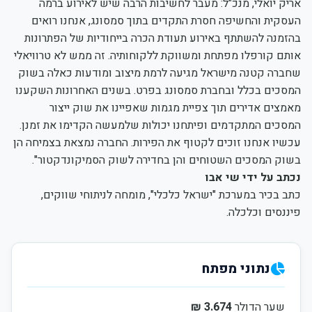
אריק יואלי, מנכ"ל: מעבר לחשיבות הרבה שיש לאירוע ברמה
העסקית והחשיפה חסרת התקדים בתוך סמסונג, אנחנו רואים
בהזמנה להשתתף באירוע תעודת הכרה בייחודיות של הפתרונות
אותם קורפלו מפתחת ומשווקת ללקוחותיה. זה ממש לא טרוויאלי
שחברה קטנה מישראל מגיעה לרמת מיצוב ומודעות כאלה בשוק
המסכים בכלל ובחברת סמסונג בפרט. בשנים האחרונות השקענו
מאמצים אדירים תוך צפיית מגמות שאפיינו את שוק ייצור
המסכים המתקדמים ופיתחנו יכולות שלמעשה הקדימו את זמנן.
עכשיו אנחנו זוכים לקטוף את הפירות. החברה נמצאת בצמיחה הן
בשוק המסכים השטוחים והן בחדירה לשוק הסמיקונדקטור".
נכתב על ידי שי אבו
כתב בכיר במערכת "ישראל כלכלי", מומחה לניתוחי שווקים,
פיננסים וכלכלה.
נתוני מפתח
שער הדולר
3.674 ₪