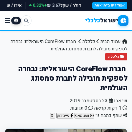
דולר / שקל
+0.32%
אירו / שקל
₪
3.67 ₪
מדדים בזמן אמת
ישראל
כלכלי
עמוד הבית
כלכלה
חברת CoreFlow הישראלית: נבחרה
לספקית מובילה לחברת סמסונג העולמית
כלכלה
חברת CoreFlow הישראלית: נבחרה
לספקית מובילה לחברת סמסונג
העולמית
שי אבו
23 בספטמבר 2019
1 דקות קריאה
0 תגובות
שתף כתבה זו:
וואטסאפ
פייסבוק
X