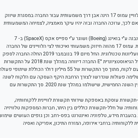
"תחילת הפעלתו המסחרית של הלוויין עמוס 17 הינה אבן דרך משמעותית עבור החברה במסגרת שיווק
ם לכך, ערוכה החברה ובזה יהיו עיקר מאמציה, לצמיחה המשמעותית
, נבנה ע"י בואינג (Boeing) ושוגר ע"י ספייס אקס (SpaceX) ב- 7
באוגוסט 2019, נועד לתת שירותים בעיקר ליבשת אפריקה הצומחת. עמוס 17 מהווה חיזוק משמעותי ואיכותי לצי הלוויינים של החברה
בהיבטים של קיבולת, גמישות תפעולית, הגדלת היצע באזורי כיסוי ועליונות טכנולוגית. החל מיום 19 בנובמבר 2019 החלה החברה לספק
שירותי תקשורת לוויינית באמצעות הלוויין הממוקם בנקודת המסלול הגיאוסטציונרית °E החברה דיווחה במהלך שנת 2018 על התקשרות
"טרום שיגור" ראשונה ללוויין עמוס 17 בהיקף של 30 מיליון דולר עם לקוח, מתוך סך התקשרות של 55 מיליון דולר הכוללת שיתופי פעו
 בנובמבר 2019 דיווחה החברה כי השלימה פעולות שנדרשו לצורך הרחבת היקף העסקה עם הלקוח לשנה
נוספת תמורת תוספת דמי שירות שנתיים בסך של 6 מיליון דולר, בגין השנה החמישית, שישולמו במהלך שנת 2020. סך התקשרות עם
תקשורת עוסקת באספקת שירותי תקשורת לוויינית ללקוחותיה,
חותיה של חלל-תקשורת כוללים בין היתר, חברות המספקות טלוויזיה
ות בהעברת מידע, טלפוניה ואינטרנט בפס-רחב וכן גופים העושים שימוש
ויינית ללקוחותיה ברחבי אירופה, המזרח התיכון, אפריקה ואסיה