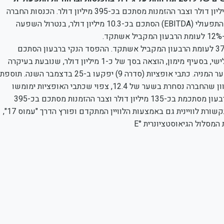
יתרת המזומנים נכון לסוף רבעון שלישי 2019 מסתכמת בכ-135 מיליון דולר וצבר ההזמנות מסתכם בכ-395 מיליון דולר. הכנסות החברה
ברבעון השלישי 2019 הסתכמו בכ-20 מיליון דולר והרווח התזרימי התפעולי (EBITDA) הסתכם בכ-10.3 מיליון דולר, בנטרול השפעה
הרווח התפעולי ברבעון הסתכם בכ-4.8 מיליון דולר, גידול של כ-37% לעומת הרבעון המקביל אשתקד. ההפסד הנקי ברבעון הסתכם
בכ-1.6 מיליון דולר. החברה רשמה בדוחותיה הכספיים לרבעון השלישי, בסעיף מימון, הוצאה בסך של כ-1 מיליון דולר, שנובעת בעיקרה
מגידול בשווי ההוגן של כתבי אופציות סדרה 9 כתוצאה מעליה בשער המניה. כתבי אופציות (סדרה 9) יפקעו ב-25 בדצמבר השנה. תוספת
המימוש של כתבי האופציות הנ"ל עומדת על 10.5 ש"ח למניה. מכיוון שהחברה נסחרת בשער של 12.4, צפוי שכתבי האופציות ימומשו
למניות ויכניסו לחברה 10 מיליון דולר. יתרת המזומנים נכון לסוף הרבעון מסתכמת בכ-135 מיליון דולר וצבר ההזמנות מסתכם בכ-395
מיליון דולר. ביום 19 בנובמבר 2019 החלה החברה לספק שירותי תקשורת לוויינית גם באמצעות הלוויין המתקדם ופורץ הדרך "עמוס 17",