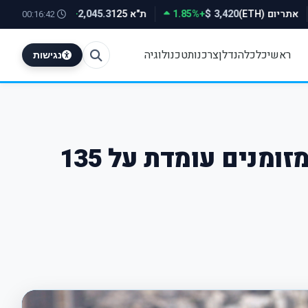
אתריום (ETH)
+1.85%
ת"א 125
+0.78%
00
2,045.3
3,420 $
00:16:43
ראשי
כלכלה
נדלן
צרכנות
טכנולוגיה
נגישות
חלל-תקשורת מפרסמת את תוצאותיה הכספיות: יתרת המזומנים עומדת על 135