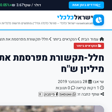
דולר / שקל
+0.05%
מדדים בזמן אמת
3.67 ₪
ישראל
כלכלי
israelcalcali-ישראל כלכלי – פורטל כלכלה ונדל''ן-מחפשים חדשות כלכליות עדכניות? האתר ישראל כלכלי מציע עדכונים וחדשות שבתחומי הכלכלה הפיננסים והנדל''ן
עמוד הבית
הנקראים ביותר
חלל-תקשורת מפרסמת את תוצאותיה הכ
הנקראים ביותר
מיליון ש"ח
שי אבו
28 בנובמבר 2019
1 דקות קריאה
0 תגובות
שתף כתבה זו:
וואטסאפ
פייסבוק
X