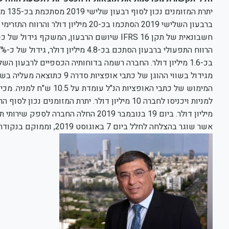
חשבונאית של תקן IFRS 16 שיושם הרבעון, המשקף גידול של כ-12% לעומת הרבעון המקביל אשתקד.
אשר שוגר בהצלחה לחלל ביום 7 באוגוסט 2019, וממוקם בנקודת המסלול הגיאוסטציונרית °E