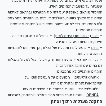
ופטריות, שעלולים לגרום לסתימות, קורוזיה או ליצירת שכבה
שמגינה על מושבות המזיקים האלו.
הטיפול מותאם באופן פרטני לפי סוג המערכת ובהתאם לאיכות
המים. לפי הצורך בשטח, משלבים לעיתים בין חומרים מחמצנים
ולא מחמצנים, כדי למנוע פיתוח עמידות של מיקרואורגניזמים.
חומרים מחמצנים
–
כלור (בצורת נתרן היפוכלוריט)
– שיעיל נגד מגוון רחב של
חיידקים ואצות ופעולתו מהירה.
–
ברום
– שפעולתו דומה לזו של הכלור, אך עמידותו לחומציות
גבוהה טובה יותר.
–
כלור דו-חמצני
– שהינו חומר חזק ויעיל ויכול לפעול בהצלחה
גם במים עם חומר אורגני גבוה.
חומרים אורגניים לא מחמצנים
–
איזותיאזולינונים
– הפועלים על מעטפת התא של
המיקרואורגניזמים ומפרקים אותה.
–
גלוטרלדאהיד
– שיעיל במיוחד נגד חיידקים ואצות.
–
DBNPA
– שהינו חומר חיטוי מהיר פעולה שמתפרק במהירות.
התקנת מערכות ריכוך וסינון