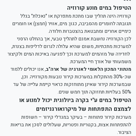
הטיפול במים מונע קורוזיה
קורוזיה הינה תהליך שבו מתכת מתפרקת או "נאכלת" בגלל
תגובתה לחומרים מהסביבה, כגון: מים, אוויר (חמצן) או חומרים
כימיים אחרים ומתבטאת בהצטברות חלודה.
לכן הקורוזיה נחשבת אמנם לתהליך טבעי, אך בהחלט הרסני
למערכות מתכתיות, משום שהיא עלולה לגרום לדליפות בצנרת,
לחדירה של מזהמים למערכת וכך לפגיעה באיכות המים ולקיצור
משמעותי של אורך חיי המערכת.
מנתוני המכון הלאומי לאנרגיה של ארה"ב
, אנו יכולים ללמוד
שכ-30% מהתקלות במערכות קירור נובעות מקורוזיה. וכן,
שבמערכות קירור שאינן מתוחזקות כראוי קיימת עלייה של עד
50% בעלויות תחזוקה תוך חמש שנים.
הטיפול במים ע"י בקרה ביולוגית יכול למנוע או
לצמצם התפתחות של מיקרואורגניזמים
מערכות קירור פתוחות – בעיקר במגדלי קירור – חשופות
להתפתחות אצות, בקטריות ופטריות, שעלולים לסכן את בריאות
הציבור.