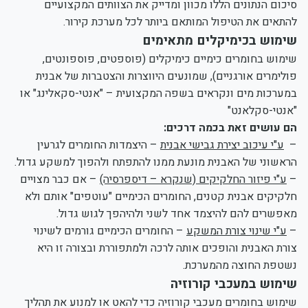
סיכום הנתונים הללו מכוון ומדייק את הצוותים המקצועיים
להתאים את הטיפול המותאם ביותר לכל מערכת קירור.
שימוש בכימיקלים מתאימים
שימוש בחומרים כימיים כימיקלים (פוספטים, פוספונטים,
פולימרים אורגניים), שמונעים היווצרות והצטברות של אבנית
במערכות מים ונקראים בשפה המקצועית – "אנטי-סקאלינג" או
"אנטי-סקלאנט"
הם עושים זאת בכמה דרכים:
–
ע"י עיכוב יצירת גבישי אבנית
– היצמדות החומרים לגרעין
הראשוני של האבנית מונעת ממנו להתפתח ולהפוך למשקע גדול.
–
ע"י פיזור החלקיקים (שנקרא – דיספרסיה)
– אם כבר מצויים
חלקיקים אבנית קטנים, החומרים הכימיים "עוטפים" אותם ולא
מאפשרים להם להיצמד אחד לשני ולהיהפך לגוש גדול.
–
ע"י שינוי צורת המשקע
– החומרים הכימיים גורמים לשינוי
צורת האבנית והופכים אותה לרכה ולמתפוררת ובצורה זו היא
נשטפת החוצה מהמערכת.
שימוש במעכבי קורוזיה
שימוש בחומרים מעכבי קורוזיה כדי להאט או למנוע את תהליך