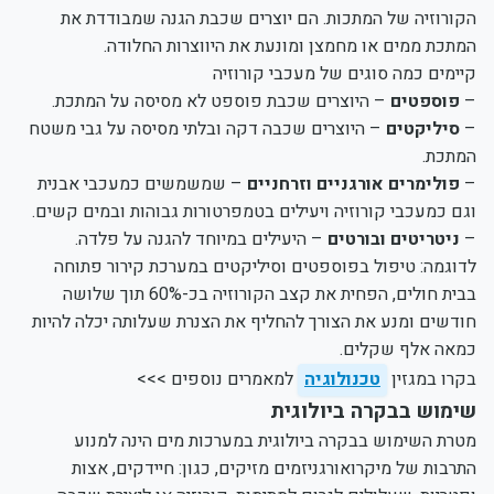
הקורוזיה של המתכות. הם יוצרים שכבת הגנה שמבודדת את
המתכת ממים או מחמצן ומונעת את היווצרות החלודה.
קיימים כמה סוגים של מעכבי קורוזיה
–
פוספטים
– היוצרים שכבת פוספט לא מסיסה על המתכת.
–
סיליקטים
– היוצרים שכבה דקה ובלתי מסיסה על גבי משטח
המתכת.
–
פולימרים אורגניים וזרחניים
– שמשמשים כמעכבי אבנית
וגם כמעכבי קורוזיה ויעילים בטמפרטורות גבוהות ובמים קשים.
–
ניטריטים ובורטים
– היעילים במיוחד להגנה על פלדה.
לדוגמה: טיפול בפוספטים וסיליקטים במערכת קירור פתוחה
בבית חולים, הפחית את קצב הקורוזיה בכ-60% תוך שלושה
חודשים ומנע את הצורך להחליף את הצנרת שעלותה יכלה להיות
כמאה אלף שקלים.
בקרו במגזין
טכנולוגיה
למאמרים נוספים >>>
שימוש בבקרה ביולוגית
מטרת השימוש בבקרה ביולוגית במערכות מים הינה למנוע
התרבות של מיקרואורגניזמים מזיקים, כגון: חיידקים, אצות