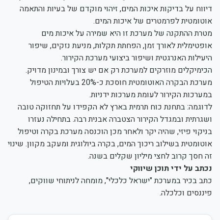
דיווח על בדיקות איכות המים, זיהוי מוקדם של בעיות והתאמה
אוטומטית לפרמטרים של איכות המים.
מטרת ההתקנה של מערכת זו היא שמירה על איכות מים
אופטימלית לאורך זמן, הפחתת תקלות, מניעת נזקים, שיפור
היעילות האנרגטית ושיפור ביצועי מערכת הקירור.
הכימיקלים מוזרקים למערכת רק אם יש צורך ובמינון מדויק.
מערכת הבקרה האוטומטית חוסכת כ-20% בעלויות הטיפול
במערכות הקירור לעומת מערכות ידניות.
לדוגמה: בתחנת כוח תרמית בארץ לא הקפידו על תחזוקה טובה
ושגרתית ובמגדל הקירור הצטברה אבנית רבה. בתחילה נעזרו
בניקוי פיזי, שהיה יקר ולאחר מכן הוכנסה מערכת בקרה וטיפול
אוטומטית בשילוב ריכוך המים, בקרה ביולוגית ומעקב מקוון. שינוי
זה חסך קרוב לחצי מיליון שקלים בשנה.
נכתב על ידי תוכן שיווקי
כתב בכיר במערכת "ישראל כלכלי", מומחה לניתוחי שווקים,
פיננסים וכלכלה.