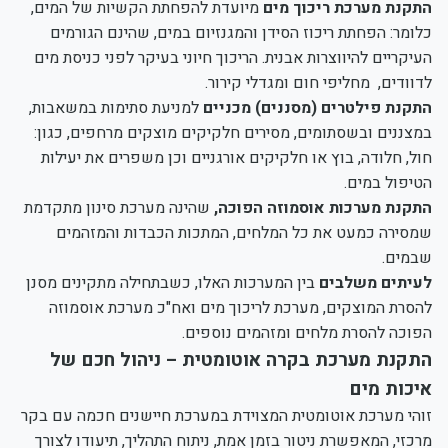
התקנת מערכת ריכוך מים
מיועדת להפחתת הקשיות של המים,
כלומר: הפחתת ריכוז הסידן והמגנזיום במים, שהינם הגורמים
העיקריים להיווצרות אבנית. הריכוך חיוני בעיקר לפני כניסת מים
לדוודים, מחליפי חום ומגדלי קירור.
התקנת פילטרים (מסננים) מכניים
למניעת סתימות במשאבות,
במצננים ובשסתומים, מסירים חלקיקים מוצקים מרחפים, כגון:
חול, חלודה, בוץ או חלקיקים אורגניים וכן משפרים את יעילות
הטיפול במים.
התקנת מערכות אוסמוזה הפוכה,
שהינה מערכת סינון מתקדמת
שמסירה כמעט את כל המלחים, המתכות הכבדות והמזהמים
שבמים.
לעיתים משלבים
בין המערכות האלו, כשבתחילה מתקינים מסנן
להסרת המוצקים, מערכת לריכוך מים ואח"כ מערכת אוסמוזה
הפוכה להסרת מלחים ומזהמים נוספים.
התקנת מערכת בקרה אוטומטית – ניהול חכם של
איכות מים
זוהי מערכת אוטומטית המצוידת במערכת חיישנים חכמה עם בקר
מרכזי, המאפשרת ניטור בזמן אמת, ניתוח התהליך, תיעודו לצורך