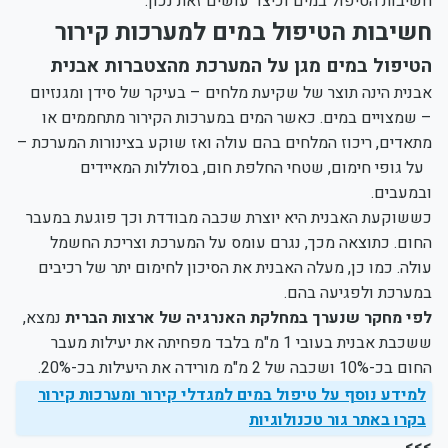
חשיבות הטיפול במים וכיצד עושים זאת נכון.
חשיבות הטיפול במים למערכות קירור
הטיפול במים מגן על המערכת מהצטברות אבנית
אבנית הינה תוצר של שקיעת מלחים – בעיקר של סידן ומגנזיום
– שמצויים במים. כאשר המים במערכות הקירור מתחממים או
מתאדים, ריכוז המלחים בהם עולה ואז שוקע בצינורות המערכת –
על גופי חימום, שטחי החלפת חום, בסוללות המאיידים
ובמעבים.
כששוקעת האבנית היא יוצרת שכבה מבודדת וכך פוגעת במעבר
החום. כתוצאה מכך, נגרם עומס על המערכת וצריכת החשמל
עולה. כמו כן, מעלה האבנית את הסיכון לחימום יתר של רכיבים
במערכת ולפגיעה בהם.
לפי מחקר שנערך במחלקת האנרגיה של ארצות הברית
נמצא,
ששכבת אבנית בעובי 1 מ"מ בלבד מפחיתה את יעילות מעבר
החום בכ-10% ושכבה של 2 מ"מ מורידה את היעילות בכ-20%.
למידע נוסף על טיפול במים למגדלי קירור ומערכות קירור
בקרו באתר גור טכנולוגיות
>>>