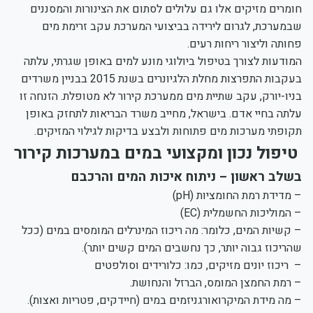
חומרים מזיקים אלו גם עלולים לסתום את הצינורות והמסננים
שבמערכת, לגרום לירידה בביצועי המערכת עקב זרימת מים
פחותה וליצור ריחות רעים.
המודעות לצורך בטיפול ביולוגי מונע למים באופן שגרתי, עלתה
בעקבות התפרצות מחלת הלגיונרים בשנת 2015 בבניין משרדים
בניו-יורק, עקב שתיית מים ממערכת קירור לא מטופלת. הזנחה זו
עלתה בחיי אדם. בישראל, מחייב משרד הבריאות לתחזק באופן
תקופתי מערכות מים פתוחות ולבצע בדיקות לגילוי המזיקים.
טיפול נכון ומקצועי במים במערכות קירור
בשלב ראשון – ניתוח איכות המים והרכבם
– מדידת רמת החומציות (pH)
– המוליכות החשמלית (EC)
– קשיות המים, כלומר: מה ריכוז המינרלים המומסים במים (ככל
שהריכוז גבוה יותר, כך נחשבים המים קשים יותר).
– ריכוז יונים מזיקים, כמו: כלורידים וסולפטים
– רמת החמצן המומס, הברזל והנחושת.
– מה מידת המיקרואורגניזמים במים (חיידקים, פטריות ואצות).