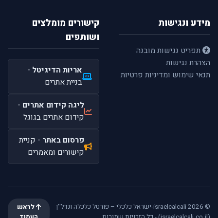
מידע ונגישות
קישורים מומלצים
ושותפים
תפריט נגישות מובנה
הצהרת נגישות
אריות הדיגיטל
-
תנאי שימוש ומדיניות פרטיות
בניית אתרים
ליגה קידום אתרים
-
קידום אתרים בגוגל
פרסום באתר
- קניית
קישורים ומאמרים
© 2026 israelcalcali-ישראל כלכלי – פורטל כלכלה ונדל''ן
לראש
(israelcalcali.co.il) - כל הזכויות שמורות.
העמוד