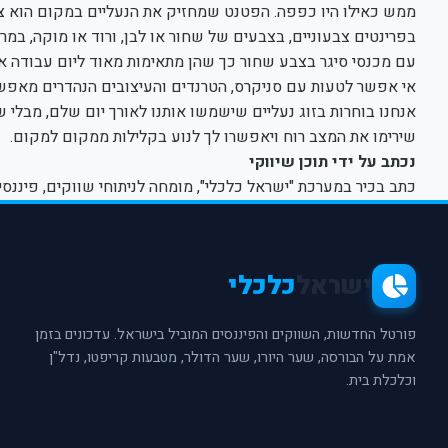
ממש כאילו היו כפפה. הפטנט שמחזיק את הנעליים במקום הוא צמ
בפרינטים צבעוניים, בצבעים של שחור או לבן, ורוד או מוקה, במר
עם מכנסי סיגר בצבע שחור כך שהן מתאימות מאוד ליום עבודה ארו
אי אפשר לטעות עם סניקרס, הטרנדים והעיצובים הנהדרים מאפש
אנחנו בוחרות בזוג נעליים שישמשו אותנו לאורך יום שלם, מבלי ש
שירימו את המצב רוח ויאפשרו לך לנוע בקלילות ממקום למקום.
נכתב על ידי תוכן שיווקי
כתב בכיר במערכת "ישראל כלכלי", מומחה לניתוחי שווקים, פיננסי
ישראל
כלכלי
פורטל החדשות, השווקים והפיננסים המוביל בישראל. עדכונים בזמן
אמת על הבורסה, שער היורו, שער הדולר, מטבעות קריפטו, נדל"ן
וכלכלת בית.