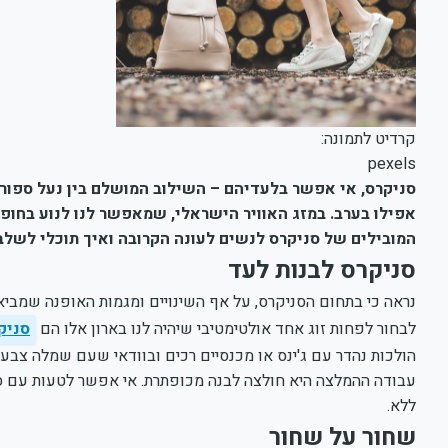
קרדיט לתמונה:
pexels
סניקרס, אי אפשר בלעדיהם – השילוב המושלם בין נעל ספור
אפילו בערב. במזג האוויר הישראלי, שמאפשר לנו לנוע בחופש
המובילים של סניקרס לנשים לעונה הקרובה ואיך תוכלי לש
סניקרס לבנות לעד
נראה כי בתחום הסניקרס, על אף השינויים ומגמות האופנה שמביאות
לבחור לפחות זוג אחד אולטימטיבי שיהיה לנו בארון אלו הם
סניק
הולכות נהדר עם ג'ינס או מכנסיים רכים ובוודאי שעם שמלה צבעונ
עבודה ההמלצה היא חולצה לבנה מכופתרת. אי אפשר לטעות עם סני
ללא.
שחור על שחור