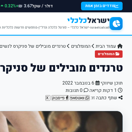
דולר / שקל
+0.32%
מדדים בזמן אמת
3.67 ₪
ישראל
כלכלי
israelcalcali-ישראל כלכלי – פורטל כלכלה ונדל''ן-מחפשים חדשות כלכליות עדכניות? האתר ישראל כלכלי מציע עדכונים וחדשות שבתחומי הכלכלה הפיננסים והנדל''ן
עמוד הבית
המומלצים
טרנדים מובילים של סניקרס לנשים
המומלצים
טרנדים מובילים של סניקר
תוכן שיווקי
6 בנובמבר 2022
1 דקות קריאה
0 תגובות
שתף כתבה זו:
וואטסאפ
פייסבוק
X