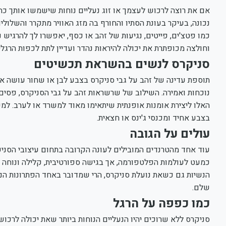
אם את רוצה לרכוש לעצמך או זוג נעליים נוחות שישמשו אותך כה
נכונה, בעיקר בעונת הסתיו והחורף בה מזג האוויר מתקרר והשלו
כמו פטצ'ים, פייטים, נגיעות של זהב או כסף, יאפשרו לך להרגיש 
וחולצה מכופתרת את יכולה להיראות נהדר ועדיין לתת לכפות הרגלי
סניקרס לנשים בהשראת תכשיטים
תוספת עדינה של זהב על גבי סניקרס בצבע לבן או שחור עושה את
נוכחות ואמירה. השילוב של שרשראות זהב על גבי הסניקרס, פסים או
האלו ליצירת אומנות אופנתית שיתאימו מאוד למשרד או לערב. למע
בצבע אחיד ומכנסי ג'ינס או חצאית.
עולים על הגובה
עוד אחד מהטרנדים המובילים לעונה הקרובה בתחום עיצובי הסניקר
כמעט לעולמות הפלטפורמה, אך בגישה ספורטיבית, קלילה ונוחה 
הנשיות גם כשאת נועלת סניקרס, הרי שמדובר באחד הפתרונות הנו
שלם.
כמו כפפה על הרגל
סניקרס ללא שרוכים יהיו הנעליים הנוחות ביותר שאת יכולה לרכו