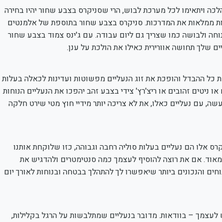
לכה ויתאימו לכל מערכת לבוש, הרי שסניקרס בצבע שחור יהיו בחירה
ליות ממלאות את המדרכות. סניקרס בצבע שחור בתוספת של אלמנטים
נוחה ולבושה כמו שצריך גם ליום עבודה. עם ג'ינס צמוד בצבע שחור
ים שלך תחושה אוורירית כאילו את הולכת על ענן.
 כל ההבדל והופכת את זוג הנעליים מפשוטות ועדינות לכאלה בעלות
 ניטים זהובים או ריצ'רץ' צידי בצבע זהב יהפכו את הנעליים הנוחות
שה, עם נעליים כאלו, את לא צריכה יותר מידיי חוץ מטי שירט חלקה
ס אלו הם נעליים בעלות סוליה רחבה וגבוהה, כזו שלוקחת אותנו
מאוד. אם את רוצה להוסיף לעצמך כמה סנטימטרים ולהדגיש את
חים והנכונים ביותר שיאפשרו לך להתהלך בבטחה ובנוחות לאורך יום
ש לעצמך – בוודאות. מדובר בנעליים שמתלבשות על הרגל בקלילות,