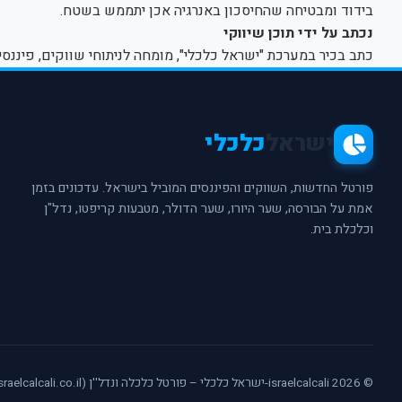
בידוד ומבטיחה שהחיסכון באנרגיה אכן יתממש בשטח.
נכתב על ידי תוכן שיווקי
כתב בכיר במערכת "ישראל כלכלי", מומחה לניתוחי שווקים, פיננסי
ישראל
כלכלי
פורטל החדשות, השווקים והפיננסים המוביל בישראל. עדכונים בזמן
אמת על הבורסה, שער היורו, שער הדולר, מטבעות קריפטו, נדל"ן
וכלכלת בית.
© 2026 israelcalcali-ישראל כלכלי – פורטל כלכלה ונדל''ן (israelcalcali.co.il) - כל הזכויות שמורות.