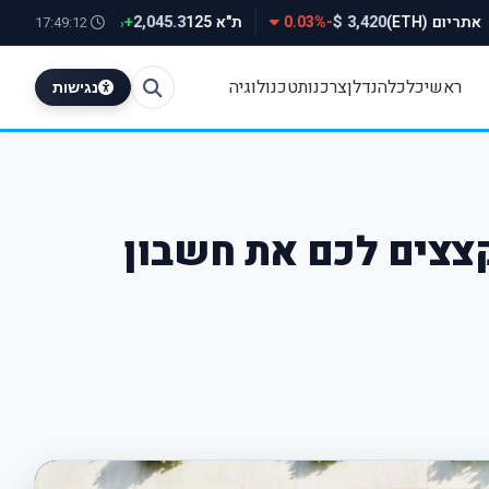
אתריום (ETH)
-0.03%
ת"א 125
+0.78%
 500
2,045.3
3,420 $
17:49:12
ראשי
כלכלה
נדלן
צרכנות
טכנולוגיה
נגישות
צצים לכם את חשבון