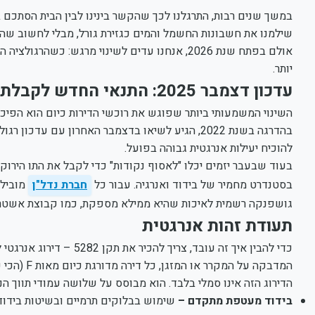
במשך שנים רבות, התרגלנו לכך שהקשר בינינו לבין הבית הסתכם בע
שילמנו את חשבונות החשמל והמים כגזירת גורל, מבלי לחשוב שהק
אולם בפתח שנת 2026, אנחנו עדים לשינוי מרגש: 
יותר.
עדכון דצמבר 2025: התנאי החדש לקבלת "תו ירוק"
בהדרגה בשנת 2022, הגיע לשיאו בדצמבר האחרון עם ע
להוכיח יעילות אנרגטית גבוהה בפועל.
בסטנדרט מחמיר של בידוד ואנרגיה. עבור כל
חברת נדל"ן
מובילה
גושפנקה רשמית לאיכות שהיא ממילא מספקת, כמו קבוצת אשטרו
תעודת זהות אנרגטית
כדי להבין איך זה עובד, צ
המדבקה על המקרר או המזגן, כל דירה מדורגת כיום מאות F (הכי פחות יעילה) ועד A (הכי יעילה).
הדירוג הזה אינו סמלי בלבד. הוא מבוסס על שלושה עמודי תווך הנ
בידוד מעטפת מתקדם –
שימוש בבלוקים תרמיים ובשיטות בידוד 