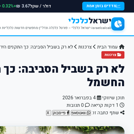
דולר / שקל
+0.32%
מדדים בזמן אמת
3.67 ₪
ישראל
כלכלי
israelcalcali-ישראל כלכלי – פורטל כלכלה ונדל''ן-מחפשים חדשות כלכליות עדכניות? האתר ישראל כלכלי מציע עדכונים וחדשות שבתחומי הכלכלה הפיננסים והנדל''ן
עמוד הבית
צרכנות
לא רק בשביל הסביבה: כך התקנים הי
צרכנות
לא רק בשביל הסביבה: כך 
החשמל
תוכן שיווקי
4 בפברואר 2026
1 דקות קריאה
0 תגובות
שתף כתבה זו:
וואטסאפ
פייסבוק
X