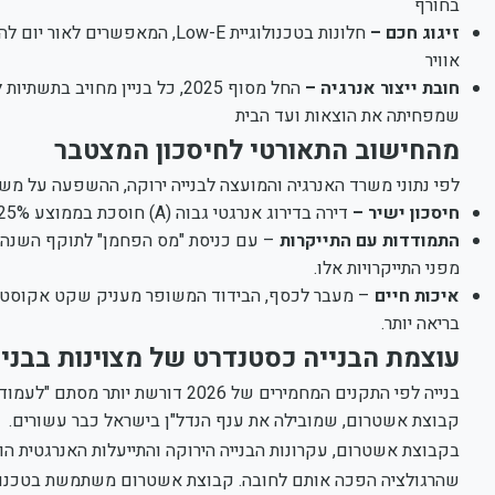
בחורף
זיגוג חכם –
חלונות בטכנולוגיית Low-E, המ
אוויר
חובת ייצור אנרגיה –
החל מסוף 2025, כל בניין מחוי
שמפחיתה את הוצאות ועד הבית
מהחישוב התאורטי לחיסכון המצטבר
לפי נתוני משרד האנרגיה והמועצה לבנייה ירוקה, ההשפעה על משק הבית ב-2026 היא משמעותית, הנ
חיסכון ישיר –
דירה בדירוג אנרגטי גבוה (A) חוסכת בממוצע 25% עד 30% מצריכת האנרגיה השנתית.
התמודדות עם התייקרות
– עם כניסת "מס הפחמן" לתוקף השנה, 
מפני התייקרויות אלו.
איכות חיים
בריאה יותר.
עוצמת הבנייה כסטנדרט של מצוינות בבניי
בנייה לפי התקנים המחמירים של 2026
קבוצת אשטרום, שמובילה את ענף הנדל"ן בישראל כבר עשורים.
בקבוצת אשטרום, עקרונות הבנייה הירוקה והתייעלות האנרגטית ה
שהרגולציה הפכה אותם לחובה. קבוצת אשטרום משתמשת בטכנולוג