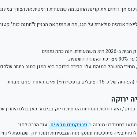
אפשרים לאור יום להיכנס אך דוחים את קרינת החום, מה שמפחית דרמטית את הצורך במיזוג
ב בתשתיות לייצור אנרגיה סולארית על הגג, מה שהופך את הבניין ל"תחנת כוח" קטנה
ה כמה נתונים:
מחירי החשמל המזהם עלו. הדירה הירוקה היא המגן הטוב ביותר שלכם
– מעבר לכסף, הבידוד המשופר מעניק שקט אקוסטי (הפחתה של כ-15 דציבלים ברעשי חוץ) ואיכות אוויר פנים-מבנית
ה ירוקה
 דורשת יותר מסתם "לעמוד בחוק", היא דורשת מומחיות הנדסית ודיוק בביצוע. כאן בולט היתרון ש
וטמעו כסטנדרט מובנה ב
פרויקטים חדשים
עוד הרבה לפני
יות בנייה מתועשות ומתקדמות המבטיחות רמת דיוק שמונעת ליקויי