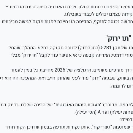
יצוב הפנים ובנוחות הסלון. צריכת האנרגיה הייתה נגזרת הכרחית –
ירות עצמם יכולים לעבוד בשבילנו.
כשהרגולציה החדשה נכנסה לתוקף, התפיסה הזו חייבת לפנות מקום לגישה סביבתית
השינוי המשמעותי ביותר שפוגש את רוכשי הדירות כיום הוא הפיכתו של תקן 5281 (התו הירוק) לחובה חקוקה בסלע. המהלך, שהחל
דכון רגולטורי דרמטי: המדינה קבעה כי אי אפשר עוד לקבל "תו ירוק" מבלי
בעוד שבעבר יזמים יכלו "לאסוף נקודות" כדי לקבל את התו הירוק דרך סעיפים משניים, הרגולציה של 2026 מחייבת כל בניין לעמוד
 בשוק, שבנתה "ירוק" עוד לפני שהחוק חייב זאת, המהפכה הזו היא רק
ם לדוגמה.
ריך להכיר את תקן 5282 – דירוג אנרגטי למבנים. מדובר ב"תעודת הזהות האנרגטית" של הדירה שלכם. בדיוק כמו
דסיים:
שמונעות "גשרי קור", אותן נקודות תורפה בבטון שדרכן הקור חודר