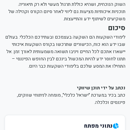
השוק הנוכחית, ושהיא כוללת תרגול מעשי ולא רק תיאוריה.
תוכניות איכותיות מציעות גם ליווי לאחר סיום הקורס וקהילה של
משקיעים לשיתוף ידע והתייעצות.
סיכום
לימודי השקעות הם השקעה בעצמכם ובעתידכם הכלכלי. בעולם
שבו ידע הוא כוח, הכישורים שתרכשו בקורס השקעות איכותי
יישארו אתכם לכל החיים ויניבו תשואה משמעותית לאורך זמן. אל
תתנו לחוסר ידע להיות המכשול בינכם לבין החופש הפיננסי –
התחילו את המסע שלכם בלימודי השקעות כבר היום.
נכתב על ידי תוכן שיווקי
כתב בכיר במערכת "ישראל כלכלי", מומחה לניתוחי שווקים,
פיננסים וכלכלה.
נתוני מפתח