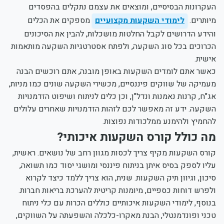
העקרונות הבסיסיים, ומוצאים את עצמם נתקלים בהפסדים
מיותרים.
לימודי השקעות מקצועיים
מספקים את הכלים
והידע הדרושים לקבל החלטות מושכלות, להבין את הסיכונים
הכרוכים בכל סוג השקעה, ולפתח אסטרטגיות השקעה מותאמות
אישית.
כאשר אתם לומדים השקעות באופן מובנה, אתם רוכשים הבנה
מעמיקה של שווקים פיננסיים, מכשירי השקעה שונים כמו מניות,
אג"ח, קרנות נאמנות ונדל"ן, וכן כלים לניתוח ושיפוט הזדמנויות
השקעה. ידע זה מאפשר לכם לזהות הזדמנויות שאחרים עלולים
להחמיץ ולהימנע ממלכודות נפוצות.
מה כולל קורס השקעות איכותי?
קורס השקעות מקיף צריך לכסות מגוון רחב של נושאים. ראשית,
עליו לספק בסיס איתן בניתוח פיננסי ומושגי יסוד כמו תשואה,
סיכון, וגיוון תיק השקעות. שנית, הוא צריך ללמד כיצד לקרוא
ולפרש דוחות כספיים, מיומנות קריטית להערכת בריאות חברות.
בנוסף, לימודי השקעות איכותיים כוללים הכרות עם כלי ניתוח
טכני ופונדמנטלי, הבנת מאקרו-כלכלה והשפעתה על השווקים,