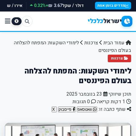
דולר / שקל
+0.32%
אירו / שקל
 ₪
3.67 ₪
מדדים בזמן אמת
ישראל
כלכלי
עמוד הבית
צרכנות
לימודי השקעות: המפתח להצלחה
בעולם הפיננסים
צרכנות
לימודי השקעות: המפתח להצלחה
בעולם הפיננסים
תוכן שיווקי
23 בנובמבר 2025
1 דקות קריאה
0 תגובות
שתף כתבה זו:
וואטסאפ
פייסבוק
X