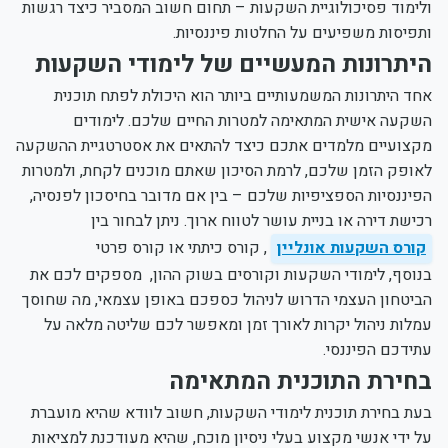
ולימוד פסיכולוגיית השקעות – תחום חשוב המסביר כיצד רגשות
ותפיסות משפיעים על החלטות פיננסיות.
היתרונות המעשיים של לימודי השקעות
אחד היתרונות המשמעותיים ביותר הוא היכולת לפתח תוכנית
השקעה אישית המתאימה למטרות החיים שלכם. לימודים
מקצועיים מלמדים אתכם כיצד להתאים את אסטרטגיית ההשקעה
לאופק הזמן שלכם, לרמת הסיכון שאתם מוכנים לקחת, ולמטרות
הפיננסיות הספציפיות שלכם – בין אם מדובר בחיסכון לפנסיה,
רכישת דירה או בניית עושר לטווח ארוך. ניתן לבחור בין
קורס השקעות אונליין
, קורס כיתתי או קורס פרטי
בנוסף, לימודי השקעות וקורסים בשוק ההון, מספקים לכם את
הביטחון העצמי הדרוש לניהול כספכם באופן עצמאי, מה שחוסך
עמלות ניהול יקרות לאורך זמן ומאפשר לכם שליטה מלאה על
עתידכם הפיננסי.
בחירת התוכנית המתאימה
בעת בחירת תוכנית לימודי השקעות, חשוב לוודא שהיא מועברת
על ידי אנשי מקצוע בעלי ניסיון מוכח, שהיא מעודכנת למציאות