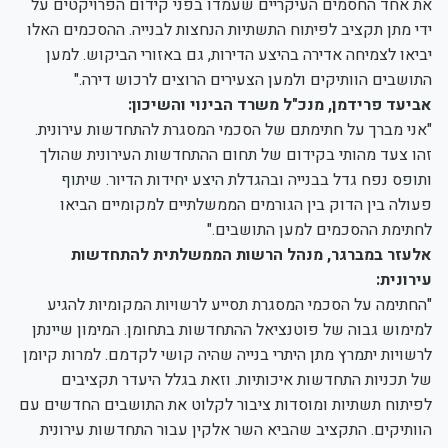
את אחד החסמים העיקריים שעמדו בפני קידום הפרויקטים על
ידי מתן תקציב לפיתוח התשתיות הנחצות לבנייה. ההסכמים האלו
יביאו לצמיחה אדירה בהיצע הדירות, גם באזורי הביקוש. למען
התושבים הוותיקים ולמען הצעירים הרוצים לרכוש דירה."
אביעד פרידמן, מנכ"ל משרד הבינוי והשיכון:
"אני מברך על חתימתם של הסכמי המסגרת להתחדשות עירונית.
זהו צעד מהותי בקידום של תחום ההתחדשות העירונית שהולך
ותופס נפח גדל בבנייה ובהגדלת היצע יחידות הדיור. שיתוף
פעולה בין הדוק בין הגורמים הממשלתיים למקומיים הביאו
לחתימת ההסכמים למען התושבים."
אלעזר במברגר, מנהל הרשות הממשלתית להתחדשות
עירונית:
"החתימה על הסכמי המסגרת תסייע לרשויות המקומיות להגיע
למימוש גבוה של פוטנציאל ההתחדשות בתחומן. המימון שיינתן
לרשויות יתמרץ מתן היתרי בנייה שהיה קושי לקדמם. למרות קיומן
של תכניות התחדשות איכותיות. וזאת בגלל היעדר תקציבים
לפיתוח תשתיות ומוסדות ציבור לקלוט את התושבים החדשים עם
הוותיקים. התקציב שהביא השר אלקין עבור התחדשות עירונית