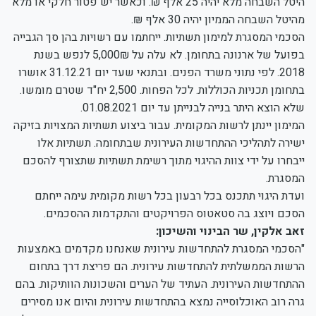
היטל השבחה מלא יהיה 25 אלף ₪. וכאשר יש פטור חלקי או מלא
מהיטל השבחה הממיון יהיה 30 אלף ₪.
הסכמי המסגרת למימון תשתיות. ייחתמו עם רשויות בהן סך הגבייה
בפועל של ארנונה בתחומן. לא עלה על 5,000₪ לנפש בשנת
2018. לפי נתוני משרד הפנים. ובתנאי שעד יום 31.12.21 אושרו
בתחומן תכניות הכוללות. לכל הפחות. 2,500 יח"ד שטרם מומשו.
שלא הוצא היתר בנייה לבנייתן עד יום 01.08.2021.
המימון יינתן לרשות המקומית. עבור ביצוע תשתיות המצויות בזיקה
ישירה לתהליכי ההתחדשות העירונית שבתחומה. תשתיות אלו
ייבחרו על ידי צוות ההיגוי מתוך רשימת תשתיות שתצורף להסכם
המסגרת.
ועדת היגוי תתכנס בכל רבעון בכל רשות מקומית עימה ייחתם
הסכם ויוצג בה סטאטוס הפרויקטים והתקדמות ההסכמים.
זאב אלקין, שר הבינוי והשיכון:
"הסכמי המסגרת להתחדשות עירונית שאנחנו מקדמים באמצעות
הרשות הממשלתית להתחדשות עירונית. הם פריצת דרך בתחום
ההתחדשות העירונית. העתיד של הערים והשכונות הוותיקות. בהם
גרה רוב האוכלוסייה נמצא בהתחדשות עירונית והיום אנו מסירים