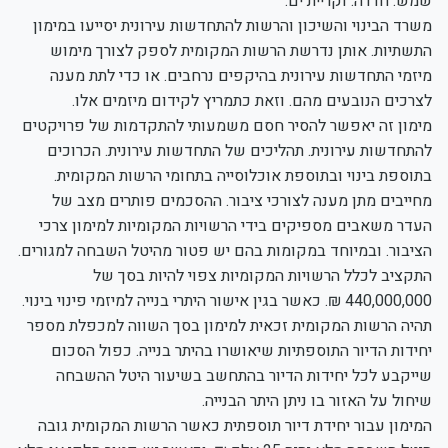
שמש. חדרה. וקריית ים.
משרד הבינוי והשיכון והרשות להתחדשות עירונית יסייעו במימון
התשתיות. אותן נדרשת הרשות המקומית לספק לצורך מימוש
מיזמי התחדשות עירונית בהיקפים נרחבים. או כדי לתת מענה
לצרכים הנובעים מהם. וזאת כתמריץ לקידום מיזמים אלו.
מימון זה יאפשר להסיר חסם משמעותי להתקדמות של פרויקטים
להתחדשות עירונית. תהליכים של התחדשות עירונית. הכרוכים
בתוספת בינוי ובתוספת אוכלוסייה בתחומי הרשות המקומית.
מחייבים מתן מענה לצורכי ציבור. ההסכמים פותרים מצב של
העדר משאבים מספיקים בידי הרשויות המקומיות למימון צרכי
הציבור. ובמיוחד במקומות בהם יש פטור מהיטל השבחה למגורים.
התקציב לכלל הרשויות המקומיות צפוי להיות בסך של
440,000,000 ₪. כאשר בגין אישור היתרי בנייה למיזמי פינוי בינוי.
תהיה הרשות המקומית זכאית למימון בסך השווה למכפלת מספר
יחידות הדיור התוספתיות שיאושרו בהיתר בנייה. כפול הסכום
שייקבע לכל יחידות הדיור בהתחשב בשיעור היטל ההשבחה
שיחול על האזור בו ניתן היתר הבנייה.
המימון עבור יחידת דיור תוספתית כאשר הרשות המקומית גובה