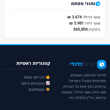
נתוני מפתח
שער הדולר
3.674 ₪
שער היורו
3.981 ₪
ביטקוין
$65,850
קטגוריות ראשיות
ישראל
כלכלי
פורטל החדשות, השווקים
הכי חם באתר
והפיננסים המוביל בישראל.
הנקראים ביותר
עדכונים בזמן אמת על הבורסה,
המומלצים
שער היורו, שער הדולר, מטבעות
קריפטו, נדל"ן וכלכלת בית.