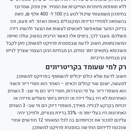
ללא תוספות מיוחדות המייקרות את המחיר. אין ספק שמדובר
בחיסכון משמעותי שיכול לנוע בין 100 ל- 400 אלף ₪, וזאת
בהשוואה למחירי הדירות המקובלים באותו האזור. לא פעם, זהו
בדיוק הפער שמאפשר לאנשים לעשות את הצעד ולהשיג דירה
משלהם. מעבר לכך, בימים אלו כאשר הריבית במשק עולה ואיתה
המשכנתאות, חשוב לדעת שבמסגרת פרויקט למשתכן ניתן לקבל
משכנתא בתנאים יותר נוחים, הן מבחינת ההון העצמי שצריך לגייס
והן מבחינת הריביות.
רק למי שעומד בקריטריונים
חשוב לדעת שלא כולם יכולים להשתתף בפרויקט למשתכן.
למעשה, ישנם שני קהלים זכאים – האחד הוא חסרי דיור והשני
הוא משפרי דיור. על פי ההגדרות, חסרי דיור הם מי שב- 3 השנים
האחרונות לא היו בעלי דירה או זכויות ביותר משליש מדירה או
זכויות בקרקע לבנייה. מאידך, משפרי דיוק הם מי שב- 3 השנים
האחרונות היו בעלי יותר מ- 33% בדירת מגורים, ולפיכך יהיה
עליהם למכור את זכויותיהם בה לכל המאוחר 12 חודשים אחרי
שנכנסו לדירתם החדשה במסגרת פרויקט למשתכן.