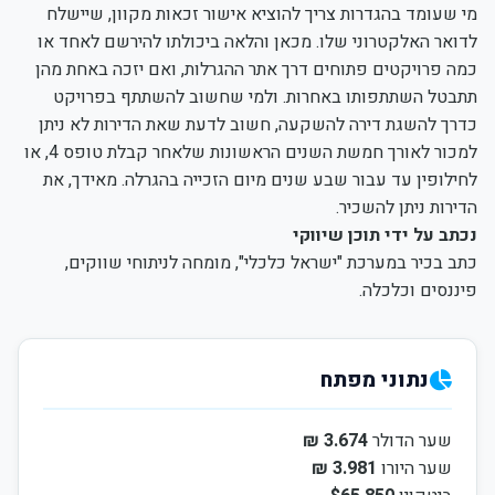
מי שעומד בהגדרות צריך להוציא אישור זכאות מקוון, שיישלח
לדואר האלקטרוני שלו. מכאן והלאה ביכולתו להירשם לאחד או
כמה פרויקטים פתוחים דרך אתר ההגרלות, ואם יזכה באחת מהן
תתבטל השתתפותו באחרות. ולמי שחשוב להשתתף בפרויקט
כדרך להשגת דירה להשקעה, חשוב לדעת שאת הדירות לא ניתן
למכור לאורך חמשת השנים הראשונות שלאחר קבלת טופס 4, או
לחילופין עד עבור שבע שנים מיום הזכייה בהגרלה. מאידך, את
הדירות ניתן להשכיר.
נכתב על ידי תוכן שיווקי
כתב בכיר במערכת "ישראל כלכלי", מומחה לניתוחי שווקים,
פיננסים וכלכלה.
נתוני מפתח
שער הדולר
3.674 ₪
שער היורו
3.981 ₪