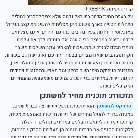
קרדיט תמונה: FREEPIK
על בעיית מחירי הדיור בישראל נדמה שלא צריך להכביר במילים.
התחלות הבנייה בארץ פשוט אינן מצליחות להשיג את קצב הגידול
באוכלוסייה, וזוגות צעירים רבים כמו גם יחידים, אינם מצליחים
לרכוש דירות במחירים ברי השגה. אם תוסיפו לכך את עלויות
חומרי הגלם לבנייה שממשיכות להאמיר עקב השלכות משבר
הקורונה, תבינו שאנו מצויים בבעיה. יחד עם זאת, ישנן גם בשורות
טובות ואחת מהן היא שתוכנית מחיר למשתכן עדיין פועלת. אכן,
התוכנית הוותיקה מימי השר כחלון עוד מאפשרת לזוגות ויחידים
לקנות דירות במחירים ברי השגה, נמוכים משמעותית מהמחירים
המקובלים בשוק.
תזכורת: תוכנית מחיר למשתכן
פרויקט למשתכן
הוא תוכנית ממשלתית שרצה כבר 6 שנים,
במטרה ברורה להוזיל מחירים של דירות חדשות באמצעות מכירת
קרקעות מדינה ליזמים וקבלנים במחירים מוזלים. ההוזלה
ללקוחות הקונים את הדירות מגיעה הן מעלויות הקרקע הנוחות,
והן מכיוון שהמפרטים של הדירות הינם חדישים אך סטנדרטיים