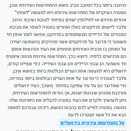
הרחבה ביותר בכל הסובב סביב נושא ההתחדשות העירונית שכן,
המטרה העיקרית של התחדשות עירונית היא למעשה "לשפץ"
אזורים מוזנים או לחילופין ישנים במיוחד לטובת הציבור הרחב.
מלבד ליישום פרויקטים כאלו ואחרים במטרה לשפר את סביבת
המגורים של הדיירים המשתתפים בפרויקט, אפשר לומר אופן חד
משמעי כי מדובר על פרויקטים אשר מחזיקים בהשפעה ישירה
על האופן בו מרבית האזרחים תופסים את העיר והרגשות אותם
הם מרגישים כלפיה. כיוצא בכך, התחדשות עירונית מהווה אינטרס
חד משמעי, הן עבור הדיירים והן עבור העירייה. כפי שציינו קודם,
ירושלים היא למעשה אחת הערים הבולטות ביותר בנושא שכן,
מלבד לעובדה כי מדובר על אחת הערים הבולטות ביותר במדינה,
הרי שמדובר גם על עיר עתיקה במיוחד. משכך, העיר ירושלים
מורכבת ממגוון שכונות ישנות, אך הודות להתחדשות העירונית,
ניתן להמשיך ולקדם את העיר במטרה להבליט את היתרונות שלה
החוצה. במטרה לסייע לכם בהבנת הנושא, ריכזנו עבורכם למאמר
הבא את כל אשר תצטרכו לדעת
על התחדשות עירונית בירושלים
.