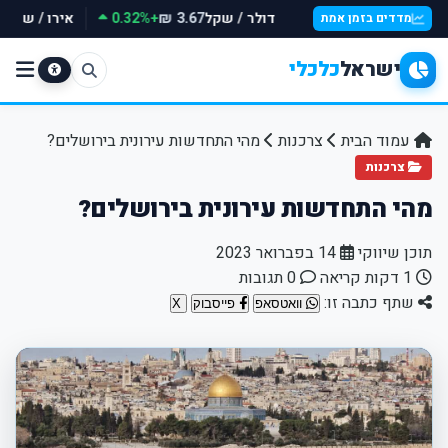
דולר / שקל
+0.32%
אירו / שקל
₪
3.67 ₪
מדדים בזמן אמת
ישראל
כלכלי
עמוד הבית
צרכנות
מהי התחדשות עירונית בירושלים?
צרכנות
מהי התחדשות עירונית בירושלים?
תוכן שיווקי
14 בפברואר 2023
1 דקות קריאה
0 תגובות
שתף כתבה זו:
וואטסאפ
פייסבוק
X