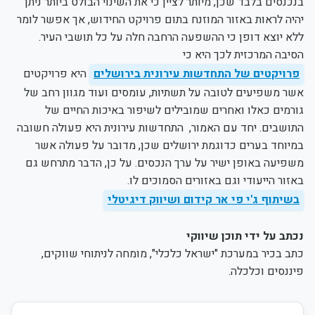
בנכנסים בלבד שכן, מיותר לציין כי את השינוי הבולט ביותר ניתן
יהיה לראות באזור המוזנח בתום פרויקט החידוש, אך אפשר לומר
ללא יוצא דופן כי ההשפעה הרחבה חלה על כל תושבי העיר.
הסיבה המרכזית לכך היא כי
פרויקטים של התחדשות עירונית בירושלים
היא פרויקטים
אשר משפיעים לטובה על תשתיות, עומסים ועוד מגוון רחב של
גורמים כאלו ואחרים שמובילים לשיפור באיכות החיים של
התושבים. יחד עם האמור, התחדשות עירונית היא פעולה חשובה
במיוחד בערים כדוגמת ירושלים שכן, מדובר על פעולה אשר
משפיעה באופן ישיר על ערך הנכסים. על כן, הדבר מתרחש גם
באזור הייעודי וגם באזורים הסמוכים לו.
בשיתוף ג'י פי אר קידום ושיווק דיגיטלי
נכתב על ידי תוכן שיווקי
כתב בכיר במערכת "ישראל כלכלי", מומחה לניתוחי שווקים,
פיננסים וכלכלה.