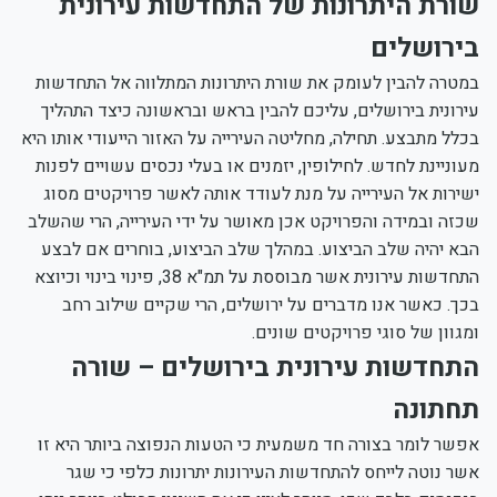
שורת היתרונות של התחדשות עירונית
בירושלים
במטרה להבין לעומק את שורת היתרונות המתלווה אל התחדשות
עירונית בירושלים, עליכם להבין בראש ובראשונה כיצד התהליך
בכלל מתבצע. תחילה, מחליטה העירייה על האזור הייעודי אותו היא
מעוניינת לחדש. לחילופין, יזמנים או בעלי נכסים עשויים לפנות
ישירות אל העירייה על מנת לעודד אותה לאשר פרויקטים מסוג
שכזה ובמידה והפרויקט אכן מאושר על ידי העירייה, הרי שהשלב
הבא יהיה שלב הביצוע. במהלך שלב הביצוע, בוחרים אם לבצע
התחדשות עירונית אשר מבוססת על תמ"א 38, פינוי בינוי וכיוצא
בכך. כאשר אנו מדברים על ירושלים, הרי שקיים שילוב רחב
ומגוון של סוגי פרויקטים שונים.
התחדשות עירונית בירושלים – שורה
תחתונה
אפשר לומר בצורה חד משמעית כי הטעות הנפוצה ביותר היא זו
אשר נוטה לייחס להתחדשות העירונות יתרונות כלפי כי שגר