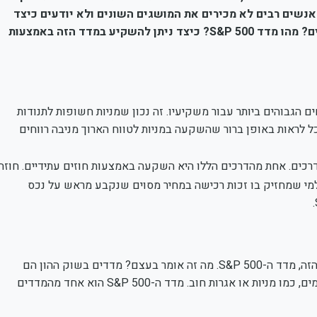
נשים רבים לא מכירים את המושגים השונים ולא יודעים כיצד
ים? מהו מדד
S&P 500
? כיצד ניתן להשקיע במדד הזה באמצעות
 הגבוהים ביותר עבור משקיעיו. זה נכון שמניות חשופות לתנודות
וכל לראות באופן ברור שהשקעה במניות לטווח הארוך מניבה רווחים
כים. אחת מהדרכים הללו היא השקעה באמצעות חוזים עתידיים. חוזה
למי שמחזיק בו זכות רכישה במחיר מסוים שנקבע מראש על נכס
כמעט כל מי שמתחיל להתעניין בשוק ההון והמניות נחשף למושג הזה, מדד ה-S&P 500. מה זה אומר בעצם? מדדים בשוק ההון הם
אמצעי שבעזרתו ניתן לשקף את הערך של קבוצת ניירות ערך מסוימים, כמו מניות או אגרות חוב. מדד ה-S&P 500 הוא אחד מהמדדים