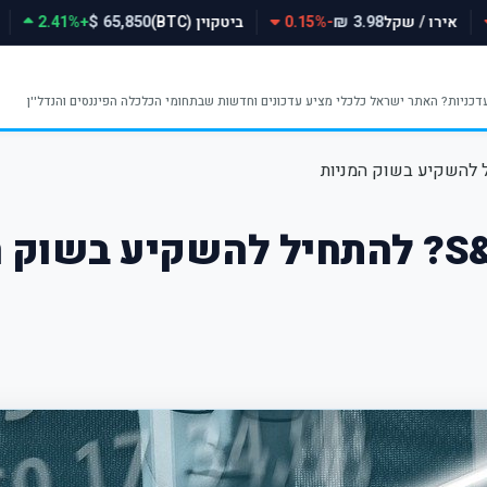
אירו / שקל
-0.15%
ביטקוין (BTC)
+2.41%
65,850 $
3.98 ₪