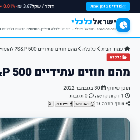
דולר / שקל
-0.01%
מדדים בזמן אמת
3.67 ₪
ישראל
כלכלי
israelcalcali-ישראל כלכלי – פורטל כלכלה ונדל''ן-מחפשים חדשות כלכליות עדכניות? האתר ישראל כלכלי מציע עדכונים וחדשות שבתחומי הכלכלה הפיננסים והנדל''ן
עמוד הבית
כלכלה
מהם חוזים עתידיים S&P 500? להתחיל להשקיע בשוק המניות
כלכלה
מהם חוזים עתידיים S&P 500? להתחיל להשקיע בשוק המניות
תוכן שיווקי
30 בנובמבר 2022
1 דקות קריאה
0 תגובות
שתף כתבה זו:
וואטסאפ
פייסבוק
X