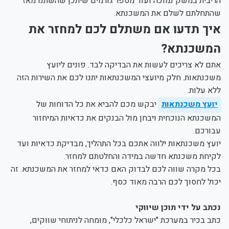
הריבית במשק נמוכה ועוד מספר גורמים שיתכן שהשתנו מאז
שהתחלתם לשלם את המשכנתא.
איך תדעו אם משתלם לכם למחזר את
המשכנתא?
אתם לא צריכים לעשות את הבדיקה לבד. פונים ליועץ
משכנתאות. חלק מיועצי המשכנתאות יתנו לכם את השירות הזה
ללא עלות.
יועץ משכנתאות
יבקש מכם להביא את כל הדוחות של
המשכנתא הנוכחית ויבחן מול הבנקים את כדאיות המיחזור
עבורכם.
יועץ משכנתאות ילווה אתכם בכל התהליך, מבדיקת כדאיות ועד
לקיחת משכנתא חדשה במידה והחלטתם למחזר.
בכל מקרה שווה לכם לבדוק האם כדאי למחזר את המשכנתא. זה
יכול לחסוך לכם הרבה מאוד כסף.
נכתב על ידי תוכן שיווקי
כתב בכיר במערכת "ישראל כלכלי", מומחה לניתוחי שווקים,