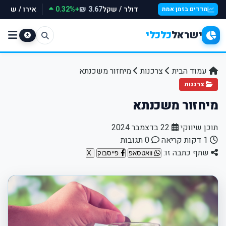
דולר / שקל
+0.32%
אירו / שקל
₪
3.67 ₪
מדדים בזמן אמת
ישראל
כלכלי
עמוד הבית
צרכנות
מיחזור משכנתא
צרכנות
מיחזור משכנתא
תוכן שיווקי
22 בדצמבר 2024
1 דקות קריאה
0 תגובות
שתף כתבה זו:
וואטסאפ
פייסבוק
X