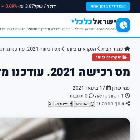
דולר / שקל
-0.09%
מדדים בזמן אמת
3.67 ₪
ישראל
כלכלי
israelcalcali-ישראל כלכלי – פורטל כלכלה ונדל''ן-מחפשים חדשות כלכליות עדכניות? האתר ישראל כלכלי מציע עדכונים וחדשות שבתחומי הכלכלה הפיננסים והנדל''ן
עמוד הבית
הנקראים ביותר
מס רכישה 2021. עודכנו מדרגות המס
הנקראים ביותר
מס רכישה 2021. עודכנו מדרגות המס
עמי שרון
17 בינואר 2021
1 דקות קריאה
0 תגובות
שתף כתבה זו:
וואטסאפ
פייסבוק
X