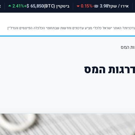
אירו / שקל
-0.15%
ביטקוין (BTC)
+2.41%
65,850 $
3.98 ₪