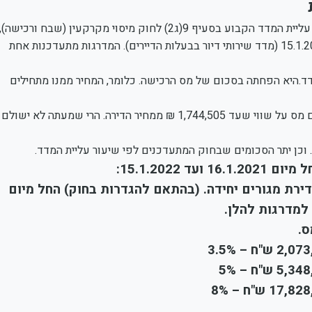
ביום 16.1.2021 עודכן גובה מדרגות מס הרכישה, בהתאם לשיעור עליית המדד הקבוע בסעיף 9(ג2) לחוק מיסוי מקרקעין (שבח ורכישה),
התשכ"ג – 1963 (להלן: "החוק") בשנת 2020 המתפרסם ביום 15.1.2021 (מדד שירותי דיור בבעלות הדיירים). המדרגות מתעדכנות אחת
.היא הפחתה בסכום של מס הרכישה. כלומר, המחיר ממנו מתחילים
לדוגמה, במקרה של דירת מגורים יחידה. אם בשנת 2020 לא שולם מס על שווי שעד 1,744,505 ₪ ממחיר הדירה. הרי שמעתה לא ישולם
. וכן יתר הסכומים שבחוק המתעדכנים לפי שיעור עליית המדד.
15.1.2022:
ג1ג)(3) לחוק. רוכש של דירת מגורים יחידה. (בהתאם להגדרות בחוק) החל מיום