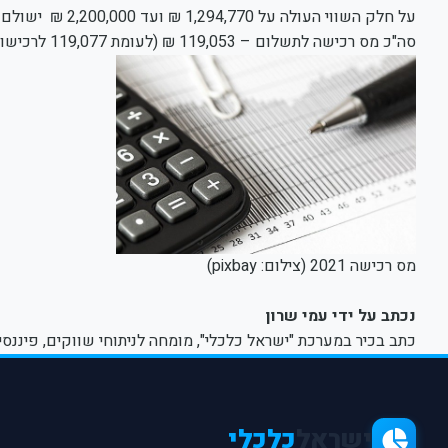
על חלק השווי העולה על 1,294,770 ₪ ועד 2,200,000 ₪ ישולם מס בשיעור 6% = 54,314 ₪
סה"כ מס רכישה לתשלום – 119,053 ₪ (לעומת 119,077 לרכישות בין 29.7.20 ל – 15.1.21)
מס רכישה 2021 (צילום: pixbay)
נכתב על ידי עמי שרון
כתב בכיר במערכת "ישראל כלכלי", מומחה לניתוחי שווקים, פיננסי
ישראל
כלכלי