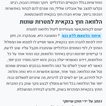
החודשיות.בגלל הקשיים הכלכליים ויוקר המחיה הגבוה, רבים
נקלעו למצב של אובליגו שלילי, מה שגרם להם לבחור באפשרות
הנכונה ביותר, שהיא חברה חוץ בנקאית למשכנתאות.
הלוואה חוץ בנקאית למטרות שונות
ישנם לקוחות,אשר מעוניינים ליטול הלוואה למטרת
איחוד הלוואות ללא נכס
? התשובה היא, שבמקרה זה, ניתן
יהיה לפנות לחברה חוץ בנקאית, אשר תסייע לו למצוא את המסלול
הנחוץ לו, לפי הנתונים הכלכליים שהחברה תקבל עליו. שוב לדעת,
כי קריימים יתרונות רבים באיחוד הלוואות, כמו החזר אחד על כל
ההלוואות, דירוג האשראי יעלה בבנק והוא ייהנה מסדר נכון יותר,
כאשר לא יצטרך לשלם על כמה הלוואות בבנקים השונים שמהם
נטל את ההלוואה. מצד אחד, אמנם אפשרות זו היא נוחה והלווה
יכול להירגע, אך יש לשים לב לריביות, מה שיגרום לתשלום גבוה
יותר של ההלוואה בכל חודש.מומלץ לבצע סקר שוק בין החברות
החוץ בנקאיות המוכרות בשוק, ולהגיע לבחירה המושכלת.
נכתב על ידי תוכן שיווקי