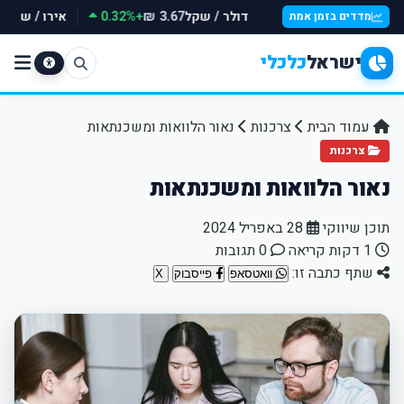
דולר / שקל
+0.32%
אירו / שקל
₪
3.67 ₪
מדדים בזמן אמת
ישראל
כלכלי
עמוד הבית
צרכנות
נאור הלוואות ומשכנתאות
צרכנות
נאור הלוואות ומשכנתאות
תוכן שיווקי
28 באפריל 2024
1 דקות קריאה
0 תגובות
שתף כתבה זו:
וואטסאפ
פייסבוק
X