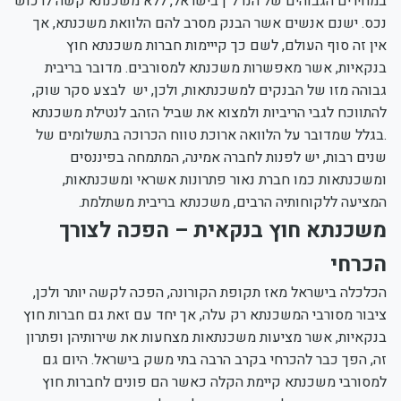
במחירים הגבוהים של הנדל"ן בישראל, ללא משכנתא קשה לרכוש
נכס. ישנם אנשים אשר הבנק מסרב להם הלוואת משכנתא, אך
אין זה סוף העולם, לשם כך קייימות חברות משכנתא חוץ
בנקאיות, אשר מאפשרות משכנתא למסורבים. מדובר בריבית
גבוהה מזו של הבנקים למשכנתאות, ולכן, יש לבצע סקר שוק,
להתווכח לגבי הריביות ולמצוא את שביל הזהב לנטילת משכנתא
.בגלל שמדובר על הלוואה ארוכת טווח הכרוכה בתשלומים של
שנים רבות, יש לפנות לחברה אמינה, המתמחה בפיננסים
ומשכנתאות כמו חברת נאור פתרונות אשראי ומשכנתאות,
המציעה ללקוחותיה הרבים, משכנתא בריבית משתלמת.
משכנתא חוץ בנקאית – הפכה לצורך
הכרחי
הכלכלה בישראל מאז תקופת הקורונה, הפכה לקשה יותר ולכן,
ציבור מסורבי המשכנתא רק עלה, אך יחד עם זאת גם חברות חוץ
בנקאיות, אשר מציעות משכנתאות מצחעות את שירותיהן ופתרון
זה, הפך כבר להכרחי בקרב הרבה בתי משק בישראל. היום גם
למסורבי משכנתא קיימת הקלה כאשר הם פונים לחברות חוץ