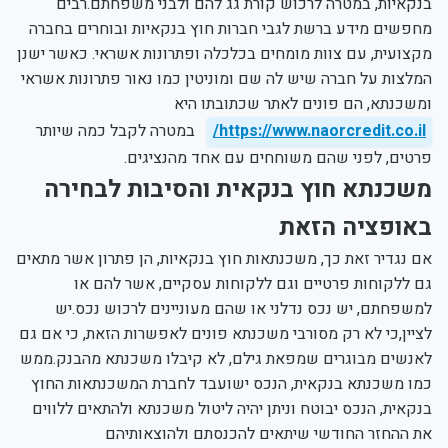
בנקאיות, במטרה לרכוש קורת גג להם ולבני משפחתם.רבים
מחפשים מידע ברשת לגבי חברות חוץ בנקאיות ובוחרים בחברה
מקצועית, עם צוות מומחים בכלכלה ופתרונות אשראי. כאשר ישנן
המלצות על חברה שיש לה שם ומוניטין כמו נאור פתרונות אשראי
ומשכנתא, הם פונים לאתר שכתובתו היא
https://www.naorcredit.co.il/
במטרה לקבל כמה שיותר
פרטים, לפני שהם משוחחים עם אחד מהנציגים.
משכנתא חוץ בנקאית והסיבות לבחירה
באופציה הזאת
אם נגדיר זאת כך, משכנתאות חוץ בנקאיות, הן פתרון אשר מתאים
גם ללקוחות פרטיים וגם ללקוחות עסקיים, אשר להם או
למשפחתם, יש נכס נדלני או שהם מעוניינים לרכוש נכס.יש
לציין,כי לא רק מסורבי משכנתא פונים לאפשרות הזאת, כי אם גם
לאנשים מבוגרים שמפאת גילם, לא קיבלו משכנתא מהבנק.ממש
כמו משכנתא בנקאית, הנכס ישועבד לחברת המשכנתאות החוץ
בנקאית, הנכס יבוטח וניתן יהיה ליטול משכנתא ולהתאים ללווים
את ההחזר החודשי שיתאים להכנסתם ולהוצאותיהם