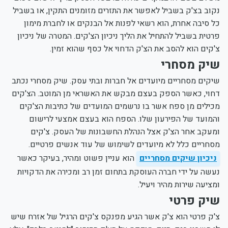
נקוב בצ'ק בשביל לאפשר את התזרים מזומנים התקין, או בשביל
כל סיבה אחרת, הוא רשאי לפנות אל הבנקים או לחברת מימון
פרטית בשביל להתחיל את הליך ניכיון הצ'קים. המטרה של ניכיון
צ'קים הוא להסב את הצ'ק הדחוי אל כסף שהוא זמין.
שיק מסחרי
שיקים מסחריים מיועדים אל חברות ובתי עסק. שיק מסחרי נכתב
דחוי, כאשר הספק בעצם מבקש את האשראי מן המוטב. הצ'קים
מכילים מן ספח אשר בו נרשמים המועדים של כתיבות הצ'קים
והמועד של הפירעון שלו. הספח הוא בעצם אמצעי לרישום
ומעקב אחר הצ'ק אצל הנהלת החשבונות של העסק. צ'קים
מסחריים כלל לא מיועדים לשימוש של עוד אנשים פרטיים.
ניכיון שיקים מסחריים
הוא עניין פשוט ומהיר, בעיקר כאשר
נעשה על ידי חברה העוסקת בתחום זמן רב ומכירה את הדקויות
ומציעה שירות מהיר ויעיל.
שיק פרטי
צ'ק פרטי הוא צ'ק אשר הגיע מפנקס צ'קים הרגיל של אזרח שיש