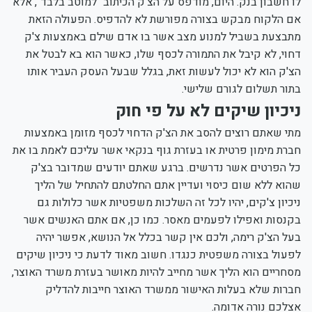
לו חשבון בנק. היום, מודפס על הצ'ק הכיתוב "למוטב בלבד", אלא
אם הלקוח מבקש בצורה מפורשת לא להדפיס. הפעולה הזאת
מתבצעת בשביל למנוע מצב אשר בו אדם שילם באמצעות צ'ק
דחוי, לא קיבל את התמורה לכסף שלו, כאשר הוא בא לבטל את
הצ'ק הוא לא יכול לעשות זאת, בגלל שבעל העסק העביר אותו
בתור תשלום לגורם שלישי.
ניכיון שיקים לא על פי חוק
מתי שאתם רוצים להסב את הצ'ק הדחוי לכסף מזומן באמצעות
חברת מימון פרטית או בעזרת גוף בנקאי אשר עליכם לאמת בו את
כל הפרטים אשר נדרשים. ברגע שאתם יודעים שמדובר בצ'ק
שהוא ללא שום כיסוי ועדיין אתם החלטתם להתחיל של הליך
ניכיון צ'קים, יהיו לכל זה השלכות משפטיות אשר כלולות גם
בקנסות ואפילו לפעמים מאסר. כמו כן, אם אתם האנשים אשר
בעל הצ'ק רימה, ולכם אין קשר בכלל אל הנושא, אפשר יהיה
לפעול בצורה משפטית כנגדו. חשוב מאוד לדעת כי ניכיון שיקים
מסחריים הוא הליך אשר מחייב להיות מאושר בעזרת משרד האוצר,
חברות שלא בעלות האישור ממשרד האוצר חייבות להדליק
אצלכם נורה אדומה.