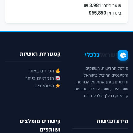
שער היורו
3.981 ₪
ביטקוין
$65,850
קטגוריות ראשיות
ישראל
כלכלי
פורטל החדשות, השווקים
הכי חם באתר
והפיננסים המוביל בישראל.
הנקראים ביותר
עדכונים בזמן אמת על הבורסה,
המומלצים
שער היורו, שער הדולר, מטבעות
קריפטו, נדל"ן וכלכלת בית.
מידע ונגישות
קישורים מומלצים
ושותפים