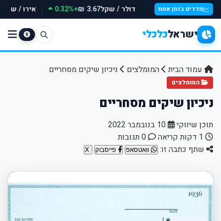
דולר / שקל
+0.32%
אירו / שקל
₪
3.67 ₪
מדדים בזמן אמת
ישראל
כלכלי
עמוד הבית
המומלצים
ניכיון שיקים מסחריים
המומלצים
ניכיון שיקים מסחריים
תוכן שיווקי
10 בנובמבר 2022
1 דקות קריאה
0 תגובות
שתף כתבה זו:
וואטסאפ
פייסבוק
X