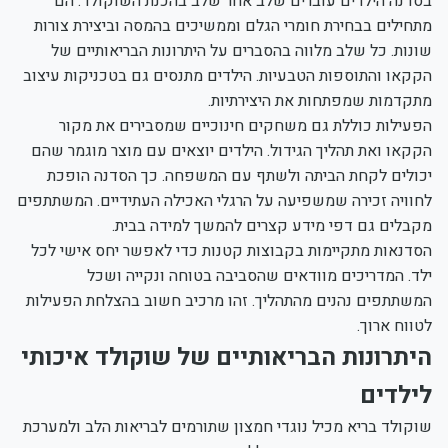
בסדנה הילדים עוברים שלב אחר שלב בהכנת השוקולד. הם
מתחילים בבחירת חומרי הגלם וממשיכים בהמסה וביצירת צורות
שונות. כל שלב מלווה בהסברים על היתרונות הבריאותיים של
הקקאו והתוספות הטבעיות. הילדים מתנסים גם בטכניקות עיצוב
מתקדמות שמפתחות את היצירתיות.
הפעילות כוללת גם משחקים חינוכיים שמסבירים את מקור
הקקאו ואת תהליך הגידול. הילדים יוצאים עם מוצר מוגמר שהם
יכולים לקחת הביתה ולשתף עם המשפחה. כך הסדנה הופכת
לחוויה זכירה שמשפיעה על הרגלי האכילה העתידיים. המשתתפים
מקבלים גם דפי מידע קצרים להמשך למידה בבית.
הסדנאות מתקיימות בקבוצות קטנות כדי לאפשר יחס אישי לכל
ילד. המדריכים מוודאים שהסביבה בטוחה ונקייה ושכל
המשתתפים נהנים מהתהליך. זהו מרכיב חשוב בהצלחת הפעילות
לטווח ארוך.
היתרונות הבריאותיים של שוקולד איכותי
לילדים
שוקולד בריא מכיל נוגדי חמצון שתורמים לבריאות הלב ולמערכת