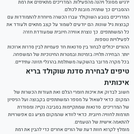
ירגיש מסוגל ויהנה מהפעילות. המדריכים מתאימים את רמת
ההסברים כך שתהיה מובנת לכולם.
המדריכים בטבע השוקולד עברו הכשרה מיוחדת להתמודדות עם
קבוצות גיל שונות. הם יודעים לשמור על קצב מתאים ולעודד את
כל המשתתפים. כך נוצרת אווירה חיובית שמעודדת חזרה
לפעילויות נוספות.
ההורים יכולים לבחור בין סדנאות חד פעמיות לבין סדרות ארוכות
יותר. הבחירה תלויה בזמינות ובמטרות החינוכיות של המשפחה.
בכל מקרה מדובר בהשקעה משתלמת בהרגלי תזונה עתידיים.
טיפים לבחירת סדנת שוקולד בריא
איכותית
חשוב לבדוק את איכות חומרי הגלם ואת תעודות הכשרות של
המקום. כדאי לשאול על מספר המשתתפים בקבוצה ועל הניסיון
של המדריכים. סדנאות שמתקיימות בסביבה נקייה ומסודרת
תורמות לחוויה חיובית. כדאי לוודא שהמקום מציע גם אפשרויות
להתאמה אישית של הטעמים.
מומלץ לקרוא חוות דעת של הורים אחרים כדי להבין את רמת