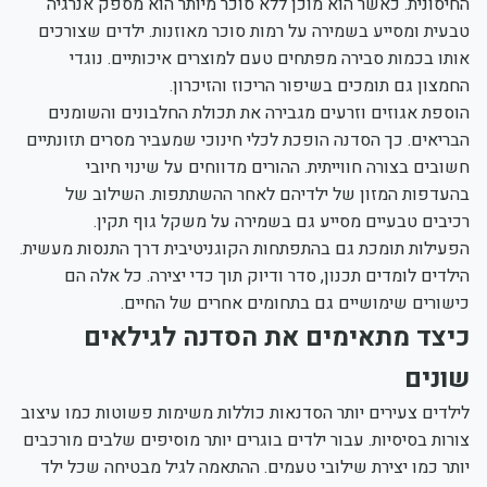
החיסונית. כאשר הוא מוכן ללא סוכר מיותר הוא מספק אנרגיה
טבעית ומסייע בשמירה על רמות סוכר מאוזנות. ילדים שצורכים
אותו בכמות סבירה מפתחים טעם למוצרים איכותיים. נוגדי
החמצון גם תומכים בשיפור הריכוז והזיכרון.
הוספת אגוזים וזרעים מגבירה את תכולת החלבונים והשומנים
הבריאים. כך הסדנה הופכת לכלי חינוכי שמעביר מסרים תזונתיים
חשובים בצורה חווייתית. ההורים מדווחים על שינוי חיובי
בהעדפות המזון של ילדיהם לאחר ההשתתפות. השילוב של
רכיבים טבעיים מסייע גם בשמירה על משקל גוף תקין.
הפעילות תומכת גם בהתפתחות הקוגניטיבית דרך התנסות מעשית.
הילדים לומדים תכנון, סדר ודיוק תוך כדי יצירה. כל אלה הם
כישורים שימושיים גם בתחומים אחרים של החיים.
כיצד מתאימים את הסדנה לגילאים
שונים
לילדים צעירים יותר הסדנאות כוללות משימות פשוטות כמו עיצוב
צורות בסיסיות. עבור ילדים בוגרים יותר מוסיפים שלבים מורכבים
יותר כמו יצירת שילובי טעמים. ההתאמה לגיל מבטיחה שכל ילד