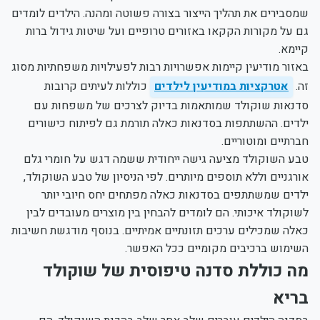
שמסבירים את תהליך הייצור בצורה פשוטה ומהנה. הילדים לומדים
גם על מקורות הקקאו באזורים טרופיים ועל שיטות גידול ברות
קיימא.
באזור מודיעין קיימות אפשרויות רבות לפעילויות משפחתיות מסוג
זה.
אטרקציות במודיעין לילדים
כוללות לעיתים קרובות
סדנאות שוקולד שמותאמות בדיוק לצרכים של משפחות עם
ילדים. ההשתתפות בסדנאות כאלה תורמת גם לפיתוח כישורים
חברתיים ומוטוריים.
טבע השוקולד מציעה גישה ייחודית ששמה דגש על חומרי גלם
אורגניים וללא תוספים מיותרים. לפי הניסיון של טבע השוקולד,
ילדים שמשתתפים בסדנאות כאלה מפתחים יחס חיובי יותר
לשוקולד איכותי. הם לומדים להבחין בין מוצרים מעובדים לבין
כאלה שמכילים ערכים תזונתיים אמיתיים. בנוסף מודגשת חשיבות
השימוש ברכיבים מקומיים ככל האפשר.
מה כוללת סדנה טיפוסית של שוקולד
בריא