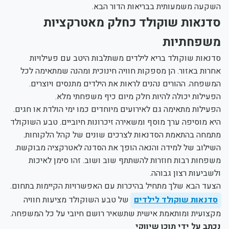
השקעה משמעותית בבריאות הדור הבא.
סדנאות שוקולד כחלק מאטרקציות
משפחתיות
סדנאות שוקולד בריא לילדים משתלבות היטב עם פעילויות
אחרות באזור. הן מספקות חוויה חינוכית ומהנה שמתאימה לכל
המשפחה. ההורים נהנים לראות את הילדים מתנסים ויוצרים.
הפעילות יכולה להיות חלק מיום כיף משפחתי מלא.
הפעילות מתאימה גם לאירועים מיוחדים כמו ימי הולדת או חגים.
היא מוסיפה ערך מוסף ומשאירה זיכרונות חיוביים. טבע השוקולד
מתמחה בהתאמת הסדנאות לצרכים שונים של קהל הלקוחות.
השילוב של למידה והנאה הופך את הסדנה לאטרקציה מבוקשת.
משפחות רבות חוזרות להשתתף שוב ושוב. זהו סימן לאיכות
ולשביעות רצון גבוהה.
הצעד הבא שלך מתחיל בהיכרות עם האפשרויות הקיימות בתחום.
סדנאות שוקולד לילדים
של טבע השוקולד מציעות חוויה
מקצועית ומותאמת אישית שתשאיר רושם חיובי על כל המשפחה.
נכתב על ידי תוכן שיווקי