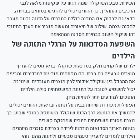
השירות. טבע השוקולד שמה דגש על שקיפות מלאה לגבי
הרכיבים והתהליך. כך ההורים יכולים להרגיש בטוחים בבחירה.
כדאי גם לבדוק אם הסדנה כוללת הסברים על תזונה נכונה מעבר
להכנה עצמה. שילוב של תיאוריה ומעשה מגביר את הערך החינוכי.
זהו שיקול חשוב בבחירת הסדנה המתאימה.
השפעת הסדנאות על הרגלי התזונה של
הילדים
ילדים שלוקחים חלק בסדנאות שוקולד בריא נוטים להעדיף
מוצרים טבעיים גם בבית. הם מפתחים מודעות למרכיבים ומבינים
את ההבדל בין שוקולד איכותי לבין מוצרים מעובדים. שינוי זה
יכול להשפיע לטובה על התזונה המשפחתית כולה. הילדים
הופכים למודעים יותר לתוויות מזון.
הפעילות מעודדת שיחות בבית על תזונה ובריאות. ההורים יכולים
להמשיך את הנושא דרך הכנת שוקולד משותפת בסופי שבוע. כך
נוצרת מסורת משפחתית חיובית שמחזקת קשרים.
בטווח הארוך הסדנאות תורמות לירידה בצריכת סוכרים מיותרים.
הילדים לומדים להעריך טעמים טבעיים וליהנות מהם. זוהי