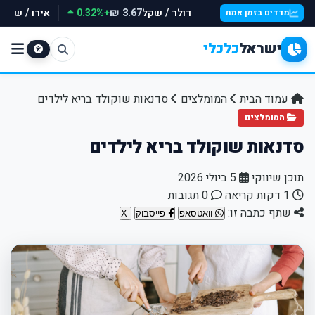
דולר / שקל
+0.32%
אירו / שקל
₪
3.67 ₪
מדדים בזמן אמת
ישראל
כלכלי
עמוד הבית
המומלצים
סדנאות שוקולד בריא לילדים
המומלצים
סדנאות שוקולד בריא לילדים
תוכן שיווקי
5 ביולי 2026
1 דקות קריאה
0 תגובות
שתף כתבה זו:
וואטסאפ
פייסבוק
X