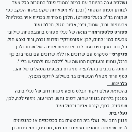
נשלפת עבה במיוחד עם כריות "ממורי פום" החוזרות בכל צעד
לצורתן ונפחן המקורי ( ובכך לא משאירות שקע באזור העקב כפי
שקורה בד"כ בנעלי ספורט) , חלקן מצוידות בכריות אויר בסוליות?
צבעוניות: ורוד, שחור, נייבי, אפור, סגול, תכלת ועוד.
ספורט פלטפורמה
– מראה של נעלי ספורט בןומבסטיות. שילובי
צבעים כמו : כתום, לבן, אפורטורקיז ופרוות זברה, ורוד וצבע חול,
בז', ורוד ואוף וויט ועוד לצד צבעוניות אחידה של שחור ולבן.
סניקרס
– סניקרס עם שרוכים או ללא שרוכים עם גומי בגב כף
הרגל, נוחות ומעניקות תחושה של "ללכת עם ולהרגיש בלי ".
העונה מככבים בקולקציה סניקרס בצבעים מטאלים של זהב,
כסף וורוד מטאלי העשויים בד בשילוב לורקס מנצנץ.
בלרינות
בהשראת עולם ריקוד הבלט מוצע מכגוון רחב של נעלי בובה
בסגנון בלרינה בגווני שחור, דפוס נחש, דמוי עור, גימורי לכה, לבן,
שמפניה, כסף, קנבס אפור וכחול ועוד.
נעלי בית
מגוון רחב של נעלי בית המוצעים גם ככפכפים או כמגפונים
לבית. שימוש בחומרים נעימים כמו צמר, סרוגים, דמוי פרווה רך