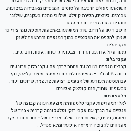
ס"מ , נוחות מאוד ומתאימות לשימוש יומיומי. קבוצה זו שואבת
השראתה מעולם הרכיבה על סוסים. המגפיים מאובזרות ברצועות,
אבזמים, כיווצים, תפירת קווילט, שילובי מתכת בעקבים, שילובי
חומרים כמו דמוי עור ודמוי זמש.
הושם דגש על רוחב שוק המשתנה באמצעות תוספת גומי צידי כך
שניתן להכניס את המכנסיים בתוך המגפיים וההתאמה לשוק
מקסימלית.
גימור עגול או מעט מחודד. צבעוניות- שחור, אפור, חום ,נייבי.
עקבי בלוק
קבוצת מגפיים בגובה עד מתחת לברך עם עקבי בלוק מרובעים
בגובה 4-5 ס"מ – מתאימים לשימוש יומיומי. עיצוב קלאסי, נקי
עם תוספת מעודנת של אבזמים, רצועות צד, צמר, שרוכים ועוד.
צבעוניות: שחור, חום קוניאק ואפורים.
פלטפורמות
לאלו המעדיפות עקבי פלטפורמה מוצעת העונה קבוצה של
מגפיים עד הברך עם עקבי רוקי ופלטפורמה קדמית אבזור של
רצועות, ניטים, קשירות ועוד שילוב צבעים של שחור וחום בעקב
מעניקים לקבוצה זו מראה אופנתי ומלא סטייל. .