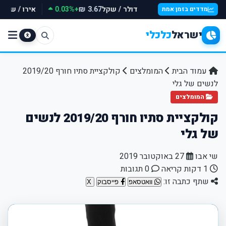
דולר / שקל
+0.03%
אירו / שקל
₪
3.67 ₪
מדדים בזמן אמת
ישראל
כלכלי
עמוד הבית
המומלצים
קולקציית סתיו חורף 2019/20
לנשים של גלי
המומלצים
קולקציית סתיו חורף 2019/20 לנשים
של גלי
שי אבו
27 באוקטובר 2019
1 דקות קריאה
0 תגובות
שתף כתבה זו:
וואטסאפ
פייסבוק
X