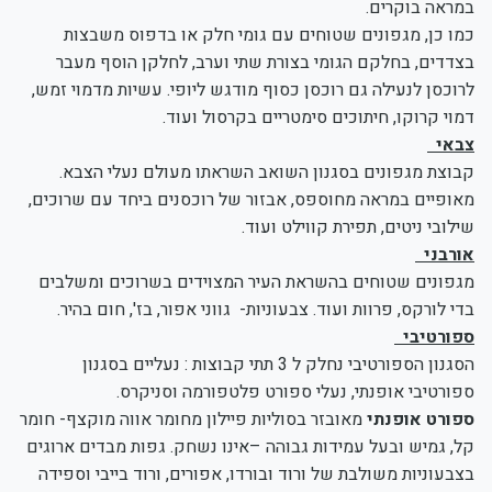
במראה בוקרים.
כמו כן, מגפונים שטוחים עם גומי חלק או בדפוס משבצות
בצדדים, בחלקם הגומי בצורת שתי וערב, לחלקן הוסף מעבר
לרוכסן לנעילה גם רוכסן כסוף מודגש ליופי. עשיות מדמוי זמש,
דמוי קרוקו, חיתוכים סימטריים בקרסול ועוד.
צבאי
קבוצת מגפונים בסגנון השואב השראתו מעולם נעלי הצבא.
מאופיים במראה מחוספס, אבזור של רוכסנים ביחד עם שרוכים,
שילובי ניטים, תפירת קווילט ועוד.
אורבני
מגפונים שטוחים בהשראת העיר המצוידים בשרוכים ומשלבים
בדי לורקס, פרוות ועוד. צבעוניות- גווני אפור, בז', חום בהיר.
ספורטיבי
הסגנון הספורטיבי נחלק ל 3 תתי קבוצות : נעליים בסגנון
ספורטיבי אופנתי, נעלי ספורט פלטפורמה וסניקרס.
ספורט אופנתי
מאובזר בסוליות פיילון מחומר אווה מוקצף- חומר
קל, גמיש ובעל עמידות גבוהה –אינו נשחק. גפות מבדים ארוגים
בצבעוניות משולבת של ורוד ובורדו, אפורים, ורוד בייבי וספידה