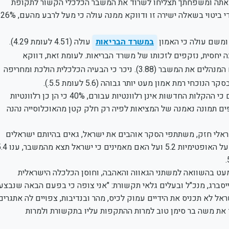
 כי אתה ומשפחתך תצליחו לשרוד את המשבר הכלכלי הקשור לתקופת
הקורונה?" רמת החוסן הלאומי, הגבוה עליו מצביע הסקר לא בא לידי ביטוי בשאלה ישירה זו ודווקא ממנה עולה כי מעל לרבע מהעם, 26%
 ומשם עולה כי האמון
במשרד הבריאות
עולה (4.51 לעומת 4.29).
 יחסית, נזקפים לזכותו של משרד הבריאות. לעומת זאת, דווקא
מקבל את רמת האמון הנמוכה ביותר בכלל הגופים המנהלים את המשבר (3.88). ניכר כי הבעיה הכלכלית הולכת ומחריפה
 רמת אמון מעט יותר גבוהה (5.6 לעומת 5.5.).
יתר על כן, בכל הקשור להקלות בהנחיות, 54% מהמשיבים מעריכים כי ההקלות החדשות אינן רלוונטיות עבורם, 40% כי הן כן רלוונטיות
ים משקפים תמונה נאמנה של המציאות לפיה רק חלק קטן מהאוכלוסייה נהנה
ראלי חזק, משתתפי הסקר אוהבים את ישראל, גאים בהיותם ישראלים
ומאמינים כי ישראל תצא מזה. על שאלת הגאווה ענו 5.65 מתוך 7, על האופטימיות 5.2 ועל 
מעט בהשוואה למשתני הגאווה והאהבה, וחוסן הכלכלה הישראלית
סברג, מנכ"ל ובעלים גלאי תקשורת: "אני צופה כי בפעם הבאה שנבצע
ל לא תכניס את הידיים עמוק לכיס, מהר ובנדיבות, צפויים לה אתגרים
ד את משה בר סימן טוב למרות ההתקפות עליו בתקשורת ולמרות