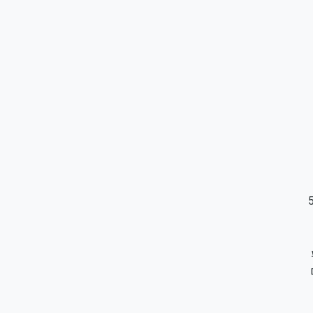
האם מאמינים כי ישראל תצא מהמשבר, ענו 5.4