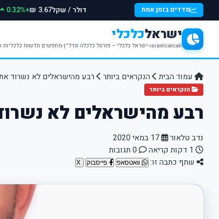
דולר / שקל
+0.32%
מדדים בזמן אמת
3.67 ₪
ישראל
כלכלי
israelcalcali-ישראל כלכלי – פורטל כלכלה ונדל''ן-מחפשים חדשות כלכליות עדכניות? האתר ישראל כלכלי מציע עדכונים וחדשות שבתחומי הכלכלה הפיננסים והנדל''ן
עמוד הבית
הנקראים ביותר
רבע מהישראלים לא נשרוד את 
הנקראים ביותר
רבע מהישראלים לא נשרוד
נדב טלאור
17 במאי 2020
1 דקות קריאה
0 תגובות
שתף כתבה זו:
וואטסאפ
פייסבוק
X