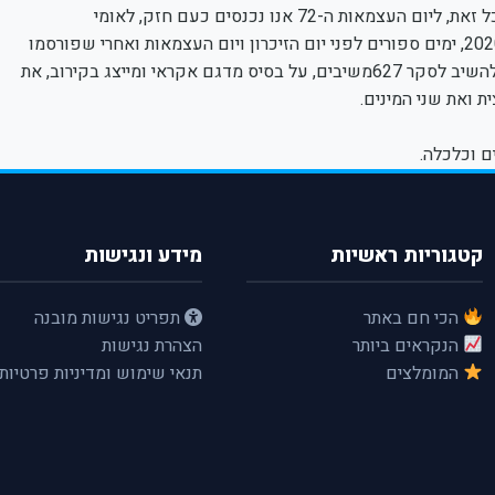
כרגע נראה כי עקב האכילס של המדיניות הוא משרד האוצר. לצד כל זאת, ליום העצמאות ה-72 אנו נכנסים כעם חזק, לאומי
ומאוחד."איסוף הנתונים התבצע בשבוע השלישי- לחודש אפריל 2020, ימים ספורים לפני יום הזיכרון ויום העצמאות ואחרי שפורסמו
הקלות מסוימות בהנחיות לשעת חרום. במהלך ארבעה ימים נכנסו להשיב לסקר 627משיבים, על בסיס מדגם אקראי ומייצג בקירוב, את
ם וכלכלה.
קטגוריות ראשיות
מידע ונגישות
הכי חם באתר
תפריט נגישות מובנה
הנקראים ביותר
הצהרת נגישות
המומלצים
תנאי שימוש ומדיניות פרטיות