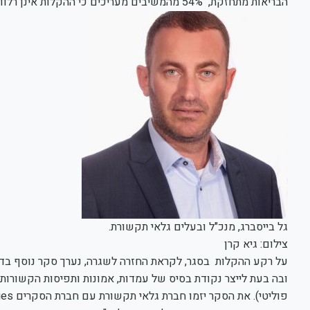
הבריאות מתחזקת, 54% מהמשיבים מעריכים כי ההקלות אינן רלוונטיות עבורם.
גל בייסברג, מנכ"ל ובעלים גלאי תקשורת.
צילום: גיא קרן
על רקע ההקלות בסגר, לקראת החזרה לשגרה, נערך סקר נוסף בדבר
ובה בעת לייצר נקודת בסיס של עמדות, אמונות ותפיסות הקשורות ב
פוליטי). את הסקר יזמו חברת גלאי תקשורת עם חברת הסקרים Blueberries.