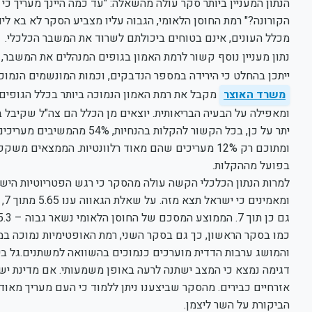
הנתון המעניין ביותר סקר עולה מהשאלה: "עד כמה היינך מעריך
מכלל העונים, אינם בטוחים ביכולתם לשרוד את המשבר הכלכלי.
נתון מעניין נוסף קשור לרמת האמון בגופים המנהלים את המשבר,
ייתכן בהחלט כי הירידה במספר הנדבקים, וכמות המונשמים הנמוכה
משרד האוצר
ומאפילה על הבעיה הבריאותית. יוצאים מן הכלל הם צה"ל שקיבל בסקר הנוכחי
ומתוכם רק 12% מעריכים שהם מאוד רלוונטיות. הממצא
בפועל מההקלות.
למרות הנתון הכלכלי הקשה עולה מהסקר כי רגש הפטריוטיות היש
גם כן תוך 7. הממוצע המסכם של החוסן הלאומי נשאר גבוה – 5.3.
כמו בסקר הראשון, כך גם בסקר השני, רמת האופטימיות נמוכה ב
והמושג ערבות הדדית מוערכים כנמוכים בהשוואה למשתנים.גל ביי
דגימה נמצא כי המצב ישתנה לרעה באופן משמעותי. אם מדינת ישרא
אזרחיים כבירים. מהסקר שביצענו ניתן ללמוד כי העם מעריך מאו
הביקורת על השר ליצמן.