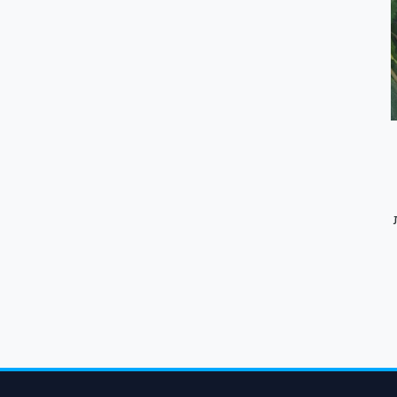
); ממלאת