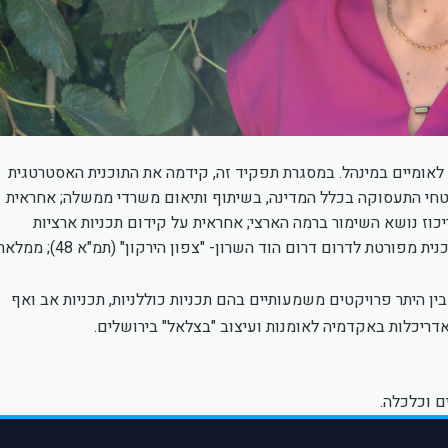
ויקטים לאומיים במינהל. במסגרת תפקיד זה, קידמה את התוכנית האסטרטגית
שטחי התעסוקה בכלל המדינה, בשיתוף ותיאום משרדי ממשלה; אחראית
כוז נושא השימור ברמה הארצי; אחראית על קידום תכניות ארציות
מפורטות לתשתיות על התומכות בפינוי מחנות צה"ל (תמ"א 47) ותוכנית מפורטת לדרום דרום הוד השרון- "צפון הירקון" (תמ"א 48
ין היתר פרויקטים משמעותיים בהם תכניות כוללניות, תכניות אב ואף
ם וכלכלה.