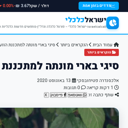
דולר / שקל
-0.00%
מדדים בזמן אמת
3.67 ₪
ישראל
כלכלי
israelcalcali-ישראל כלכלי – פורטל כלכלה ונדל''ן-מחפשים חדשות כלכליות עדכניות? האתר ישראל כלכלי מציע עדכונים וחדשות שבתחומי הכלכלה הפיננסים והנדל''ן
עמוד הבית
הנקראים ביותר
סיגי בארי מונתה למתכננת הוו
הנקראים ביותר
סיגי בארי מונתה למתכננת 
אלכסנדרה פטיחובסקי
13 באוגוסט 2020
1 דקות קריאה
0 תגובות
שתף כתבה זו:
וואטסאפ
פייסבוק
X