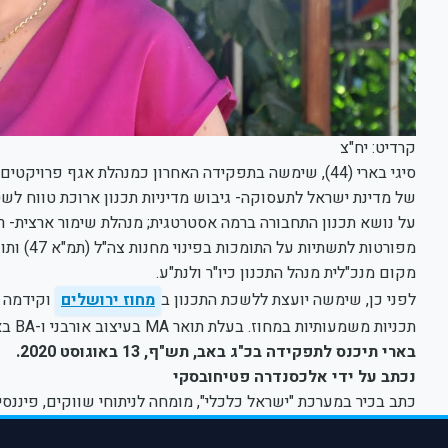
קרדיט: יח"צ
סיגי בארי (44), שימשה בתפקידה האחרון כמנהלת אגף פר
של מדינת ישראל לתעסוקה- גיבוש מדיניות תכנון ארוכת טווח ל
על נושא תכנון התחבורה ברמה אסטרטגית; מנהלת שימור ארצית- רי
מקום מנכ"לית מנהל התכנון כיו"ר ולנת"ע.
לפני כן, שימשה יועצת ללשכת התכנון ב
מחוז ירושלים
וקידמה ב
תכניות משמעותיות במחוז. בעלת תואר MA בעיצוב אורבני ו-BA באדריכלות באקדמיה לאומנות ועיצוב "בצלאל" בירושלים.
בארי תיכנס לתפקידה בכ"ג באב, תש"ף, 13 באוגוסט 2020.
נכתב על ידי אלכסנדרה פטיחובסקי
כתב בכיר במערכת "ישראל כלכלי", מומחה לניתוחי שווקים, פיננסי