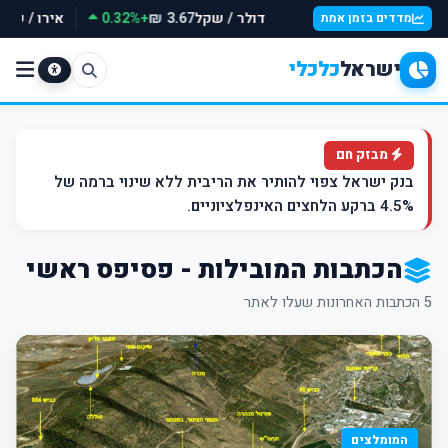
דולר / שקל
+0.32%
אירו / שק
3.67 ₪
מדדים בזמן אמת
ישראל
כלכלי
מבזק חם
בנק ישראל צפוי להותיר את הריבית ללא שינוי ברמה של
4.5% ברקע הלחצים האינפלציוניים.
הכתבות המובילות - פסיפס ראשי
5 הכתבות האחרונות שעלו לאתר
המומלצים