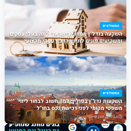
המומלצים
השקעה בנדל"ן מסחרי בישראל: למה בעלי עסקים
ומשקיעים פונים לתיווך נדל"ן עסקי מקצועי
17:25
תוכן שיווקי
המומלצים
השקעות נדל"ן בפולין: למה חשוב לבחור ליווי
משפטי מקומי לפני רכישת נכס בחו"ל
17:24
תוכן שיווקי