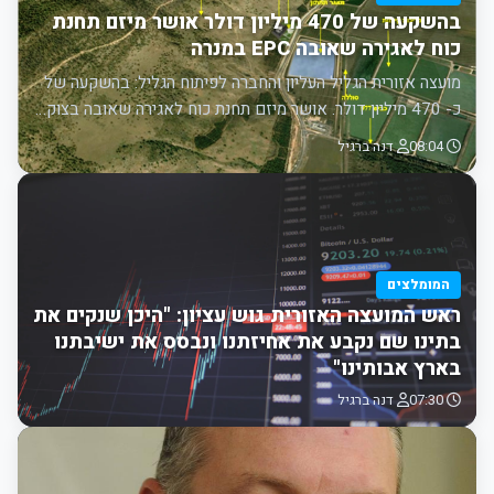
בהשקעה של 470 מיליון דולר אושר מיזם תחנת
כוח לאגירה שאובה EPC במנרה
מועצה אזורית הגליל העליון והחברה לפיתוח הגליל: בהשקעה של
כ- 470 מיליון דולר. אושר מיזם תחנת כוח לאגירה שאובה בצוק…
08:04
דנה ברגיל
המומלצים
ראש המועצה האזורית גוש עציון: "היכן שנקים את
בתינו שם נקבע את אחיזתנו ונבסס את ישיבתנו
בארץ אבותינו"
07:30
דנה ברגיל