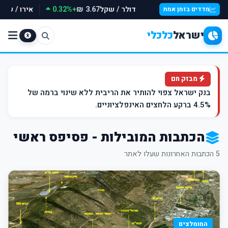
דולר / שקל
+0.32%
אירו / שקל
3.67 ₪
מדדים בזמן אמת
ישראל
כלכלי
מבזק חם
בנק ישראל צפוי להותיר את הריבית ללא שינוי ברמה של
4.5% ברקע הלחצים האינפלציוניים.
הכתבות המובילות - פסיפס ראשי
5 הכתבות האחרונות שעלו לאתר
המומלצים