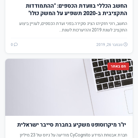
החשב הכללי בוועדת הכספים: "ההתמודדות
התקציבית ב-2020 תשפיע על המשק כולו"
החשב, רוני חזקיהו הציג סקירה בפני ועדת הכספים, לעניין ביצוע
התקציב לשנת 2019 וההיערכות לשנת…
נובמבר 26, 2019
0
חם באתר
יו"ר מיקרוסופט משקיע בחברת סייבר ישראלית
חברת אבטחת המידע CyCognito מודיעה על גיוס של 23 מיליון