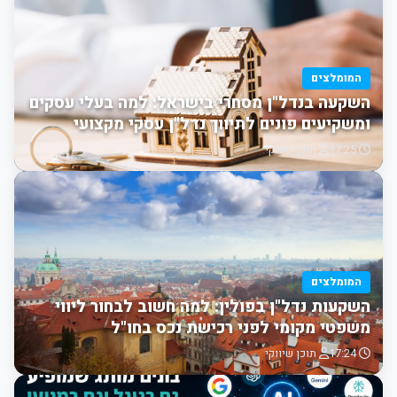
המומלצים
השקעה בנדל"ן מסחרי בישראל: למה בעלי עסקים
ומשקיעים פונים לתיווך נדל"ן עסקי מקצועי
17:25
תוכן שיווקי
המומלצים
השקעות נדל"ן בפולין: למה חשוב לבחור ליווי
משפטי מקומי לפני רכישת נכס בחו"ל
17:24
תוכן שיווקי