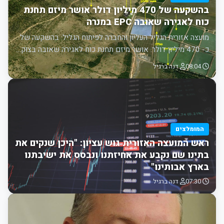
בהשקעה של 470 מיליון דולר אושר מיזם תחנת
כוח לאגירה שאובה EPC במנרה
מועצה אזורית הגליל העליון והחברה לפיתוח הגליל: בהשקעה של
כ- 470 מיליון דולר. אושר מיזם תחנת כוח לאגירה שאובה בצוק…
08:04
דנה ברגיל
המומלצים
ראש המועצה האזורית גוש עציון: "היכן שנקים את
בתינו שם נקבע את אחיזתנו ונבסס את ישיבתנו
בארץ אבותינו"
07:30
דנה ברגיל