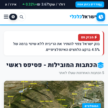
דולר / שקל
+0.32%
אירו / שקל
3.67 ₪
מדדים בזמן אמת
ישראל
כלכלי
מבזק חם
בנק ישראל צפוי להותיר את הריבית ללא שינוי ברמה של
4.5% ברקע הלחצים האינפלציוניים.
הכתבות המובילות - פסיפס ראשי
5 הכתבות האחרונות שעלו לאתר
המומלצים