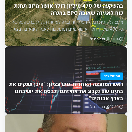
בהשקעה של 470 מיליון דולר אושר מיזם תחנת
כוח לאגירה שאובה EPC במנרה
מועצה אזורית הגליל העליון והחברה לפיתוח הגליל: בהשקעה של
כ- 470 מיליון דולר. אושר מיזם תחנת כוח לאגירה שאובה בצוק…
08:04
דנה ברגיל
המומלצים
ראש המועצה האזורית גוש עציון: "היכן שנקים את
בתינו שם נקבע את אחיזתנו ונבסס את ישיבתנו
בארץ אבותינו"
07:30
דנה ברגיל