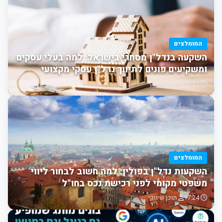
המומלצים
השקעה בנדל"ן מסחרי בישראל: למה בעלי עסקים
ומשקיעים פונים לתיווך נדל"ן עסקי מקצועי
17:25
תוכן שיווקי
המומלצים
השקעות נדל"ן בפולין: למה חשוב לבחור ליווי
משפטי מקומי לפני רכישת נכס בחו"ל
17:24
תוכן שיווקי