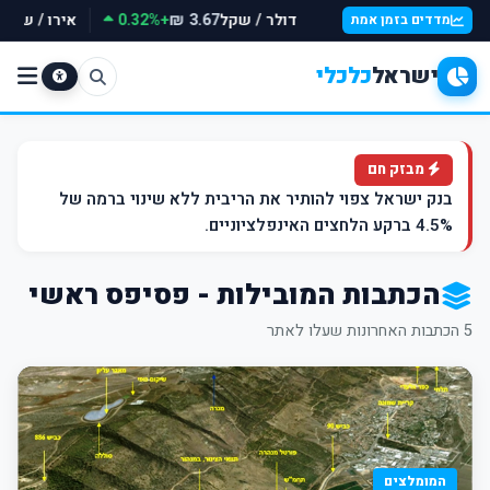
דולר / שקל
+0.32%
אירו / שקל
3.67 ₪
מדדים בזמן אמת
ישראל
כלכלי
מבזק חם
בנק ישראל צפוי להותיר את הריבית ללא שינוי ברמה של
4.5% ברקע הלחצים האינפלציוניים.
הכתבות המובילות - פסיפס ראשי
5 הכתבות האחרונות שעלו לאתר
המומלצים