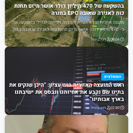
בהשקעה של 470 מיליון דולר אושר מיזם תחנת
כוח לאגירה שאובה EPC במנרה
מועצה אזורית הגליל העליון והחברה לפיתוח הגליל: בהשקעה של
כ- 470 מיליון דולר. אושר מיזם תחנת כוח לאגירה שאובה בצוק…
08:04
דנה ברגיל
המומלצים
ראש המועצה האזורית גוש עציון: "היכן שנקים את
בתינו שם נקבע את אחיזתנו ונבסס את ישיבתנו
בארץ אבותינו"
07:30
דנה ברגיל