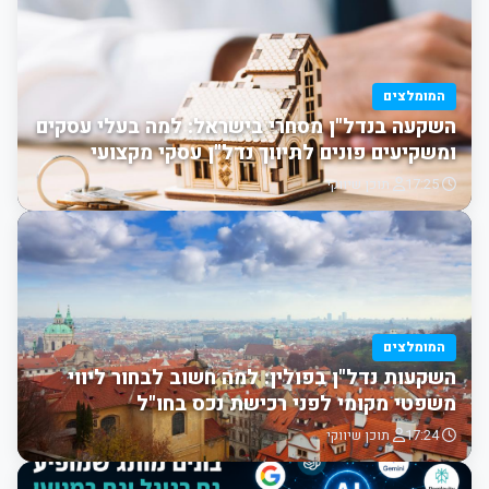
המומלצים
השקעה בנדל"ן מסחרי בישראל: למה בעלי עסקים
ומשקיעים פונים לתיווך נדל"ן עסקי מקצועי
17:25
תוכן שיווקי
המומלצים
השקעות נדל"ן בפולין: למה חשוב לבחור ליווי
משפטי מקומי לפני רכישת נכס בחו"ל
17:24
תוכן שיווקי