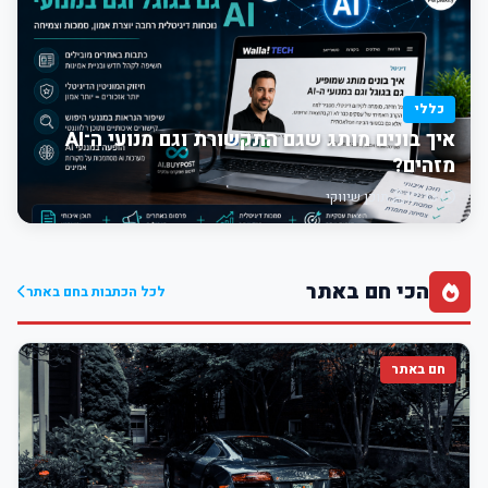
כללי
איך בונים מותג שגם התקשורת וגם מנועי ה־AI
מזהים?
12:13
תוכן שיווקי
הכי חם באתר
לכל הכתבות בחם באתר
חם באתר