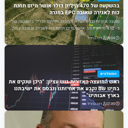
בהשקעה של 470 מיליון דולר אושר מיזם תחנת
כוח לאגירה שאובה EPC במנרה
מועצה אזורית הגליל העליון והחברה לפיתוח הגליל: בהשקעה של
כ- 470 מיליון דולר. אושר מיזם תחנת כוח לאגירה שאובה בצוק…
08:04
דנה ברגיל
המומלצים
ראש המועצה האזורית גוש עציון: "היכן שנקים את
בתינו שם נקבע את אחיזתנו ונבסס את ישיבתנו
בארץ אבותינו"
07:30
דנה ברגיל