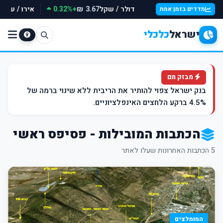
דולר / שקל
+0.32%
אירו / שקל
3.67 ₪
מדדים בזמן אמת
ישראל
כלכלי
מבזק חם
בנק ישראל צפוי להותיר את הריבית ללא שינוי ברמה של
4.5% ברקע הלחצים האינפלציוניים.
הכתבות המובילות - פסיפס ראשי
5 הכתבות האחרונות שעלו לאתר
המומלצים