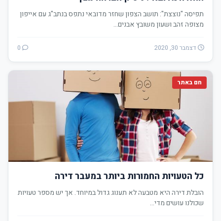
תפיסה "נוצצת": תושב הצפון שחזר מדובאי נתפס בנתב"ג עם אייפון
מצופה זהב ושעון משובץ אבנים…
דצמבר 30, 2020
0
חם באתר
כל הטעויות החמורות ביותר במעבר דירה
הובלת דירה היא מטבעה לא תענוג גדול במיוחד. אך יש מספר טעויות
שכולנו עושים מדי…