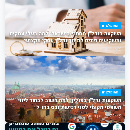
המומלצים
השקעה בנדל"ן מסחרי בישראל: למה בעלי עסקים
ומשקיעים פונים לתיווך נדל"ן עסקי מקצועי
17:25
תוכן שיווקי
המומלצים
השקעות נדל"ן בפולין: למה חשוב לבחור ליווי
משפטי מקומי לפני רכישת נכס בחו"ל
17:24
תוכן שיווקי