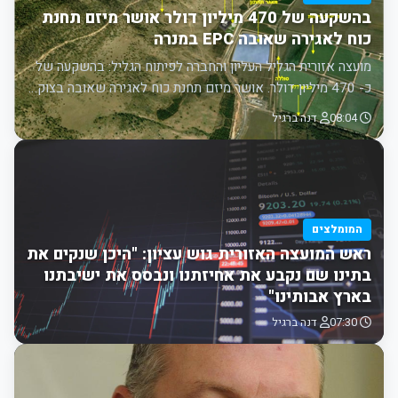
בהשקעה של 470 מיליון דולר אושר מיזם תחנת
כוח לאגירה שאובה EPC במנרה
מועצה אזורית הגליל העליון והחברה לפיתוח הגליל: בהשקעה של
כ- 470 מיליון דולר. אושר מיזם תחנת כוח לאגירה שאובה בצוק…
08:04
דנה ברגיל
המומלצים
ראש המועצה האזורית גוש עציון: "היכן שנקים את
בתינו שם נקבע את אחיזתנו ונבסס את ישיבתנו
בארץ אבותינו"
07:30
דנה ברגיל