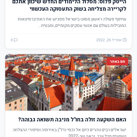
הייטק פלוס: מסלול הלימודים החדש שיכוון אתכם
לקריירה מצליחה בשוק התעסוקה העכשווי
שיתוף פעולה ראשון מסוגו בישראל מפגיש את האוניברסיטאות
המובילות בעולם עם אנשי עסקים מקומיים, ומבטיח…
אפריל 26, 2022
0
חם באתר
האם השקעה זולה בחו"ל מניבה תשואה גבוהה?
ישראלים רבים נוהרים כיום אל נכסי נדל"ן באירופה וסיפורי ההצלחה
נשמעים מכל עבר. נראה שב-2022,…