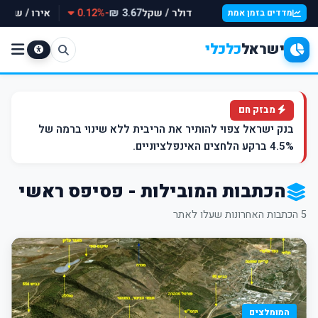
דולר / שקל
-0.12%
אירו / שקל
3.67 ₪
מדדים בזמן אמת
ישראל
כלכלי
מבזק חם
בנק ישראל צפוי להותיר את הריבית ללא שינוי ברמה של
4.5% ברקע הלחצים האינפלציוניים.
הכתבות המובילות - פסיפס ראשי
5 הכתבות האחרונות שעלו לאתר
המומלצים