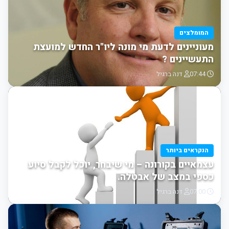
המומלצים
מעוניינים לדעת מי מונה ליו"ר החדש למועצת
התעשיינים ?
07:44
דנה ברגיל
הנקראים ביותר
עצמאיים בקורונה – מי שיבחר, יוכל לקבל סיוע
כספי במצב של אבטלה.
07:00
דנה ברגיל