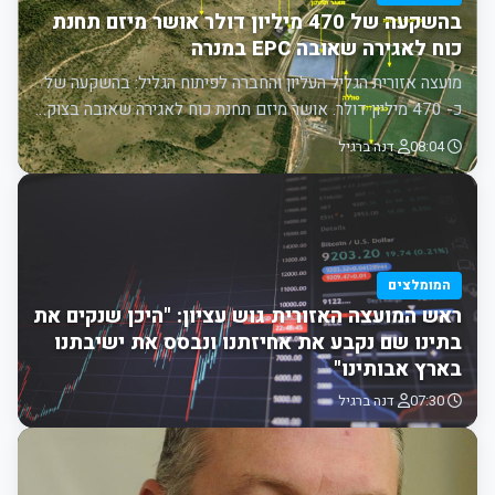
בהשקעה של 470 מיליון דולר אושר מיזם תחנת
כוח לאגירה שאובה EPC במנרה
מועצה אזורית הגליל העליון והחברה לפיתוח הגליל: בהשקעה של
כ- 470 מיליון דולר. אושר מיזם תחנת כוח לאגירה שאובה בצוק…
08:04
דנה ברגיל
המומלצים
ראש המועצה האזורית גוש עציון: "היכן שנקים את
בתינו שם נקבע את אחיזתנו ונבסס את ישיבתנו
בארץ אבותינו"
07:30
דנה ברגיל