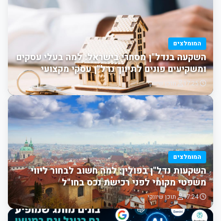
המומלצים
השקעה בנדל"ן מסחרי בישראל: למה בעלי עסקים
ומשקיעים פונים לתיווך נדל"ן עסקי מקצועי
17:25
תוכן שיווקי
המומלצים
השקעות נדל"ן בפולין: למה חשוב לבחור ליווי
משפטי מקומי לפני רכישת נכס בחו"ל
17:24
תוכן שיווקי