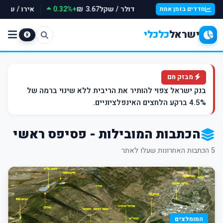
דולר / שקל
+0.32%
אירו / שקל
3.67 ₪
מדדים בזמן אמת
ישראל
כלכלי
מבזק חם
בנק ישראל צפוי להותיר את הריבית ללא שינוי ברמה של
4.5% ברקע הלחצים האינפלציוניים.
הכתבות המובילות - פסיפס ראשי
5 הכתבות האחרונות שעלו לאתר
המומלצים