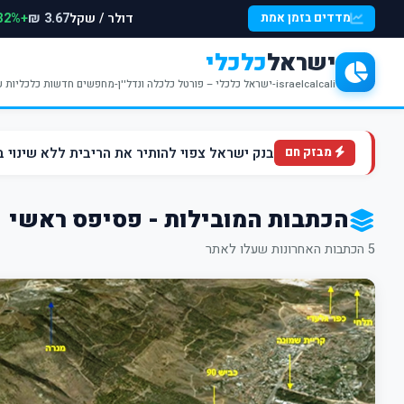
דולר / שקל
+0.32%
מדדים בזמן אמת
3.67 ₪
ישראל
כלכלי
israelcalcali-ישראל כלכלי – פורטל כלכלה ונדל''ן-מחפשים חדשות כלכליות עדכניות? האתר ישראל כלכלי מציע עדכונים וחדשות שבתחומי הכלכלה הפיננסים והנדל''ן
בנק ישראל צפוי להותיר את הריבית ללא שינוי ברמה של 4.5% ברקע הלחצים ה
מבזק חם
הכתבות המובילות - פסיפס ראשי
5 הכתבות האחרונות שעלו לאתר