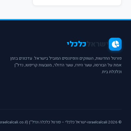
ישראל
כלכלי
פורטל החדשות, השווקים והפיננסים המוביל בישראל. עדכונים בזמן
אמת על הבורסה, שער היורו, שער הדולר, מטבעות קריפטו, נדל"ן
וכלכלת בית.
© 2026 israelcalcali-ישראל כלכלי – פורטל כלכלה ונדל''ן (israelcalcali.co.il) - כל הזכויות שמורות.