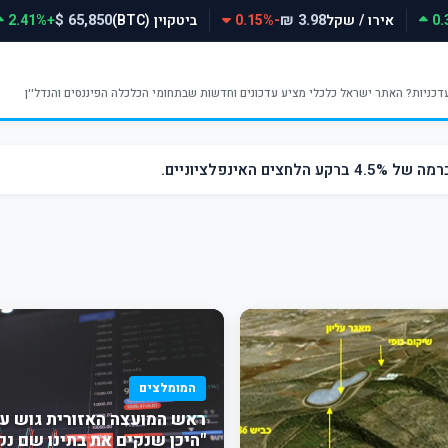
אירו / שקל
-0.15%
ביטקוין (BTC)
+2.41%
65,850 $
3.98 ₪
אינפלציוניים.
המומלצים
ראש המועצה האזורית גוש עצי
"היכן שנקים את בתינו שם נ