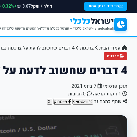
דולר / שקל
+0.32%
מדדים בזמן אמת
3.67 ₪
ישראל
כלכלי
israelcalcali-ישראל כלכלי – פורטל כלכלה ונדל''ן-מחפשים חדשות כלכליות עדכניות? האתר ישראל כלכלי מציע עדכונים וחדשות שבתחומי הכלכלה הפיננסים והנדל''ן
עמוד הבית
צרכנות
4 דברים שחשוב לדעת על צרכנות נבונה
צרכנות
4 דברים שחשוב לדעת על צרכנות נבונה
תוכן פרסומי
7 ביוני 2021
1 דקות קריאה
0 תגובות
שתף כתבה זו:
וואטסאפ
פייסבוק
X