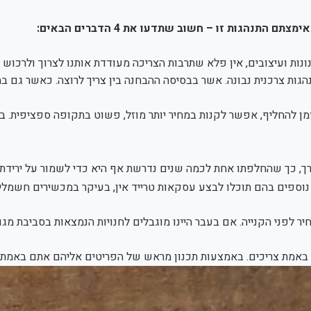
ם אימצתם התנהגות זו – חשוב שתדעו את
4
הדברים הבאים:
ות ועיצובים, אין פלא שתרבות הצריכה מעודדת אותנו לצרוך ולרכוש מו
נהגות צרכנית נבונה. אשר בבסיסה ההבחנה בין צריך לרוצה. כאשר גם 
ן להחליף, אפשר לקנות במחיר יותר מוזל, פשוט בתקופה ספציפית. בין
ך, כך שהחלפתו אחת לכמה שנים נדרשת אף היא כדי לשמור על ירידת ער
וספים בהם תוכלו לבצע עסקאות טרייד אין, בעיקר במכשירים חשמליי
ר לפני הקנייה. אם בעבר היינו מוגבלים לחנויות הנמצאות בסביבת מגור
באמת צריכים. באמצעות תכנון מראש של הפריטים אליהם אתם באמת זקו