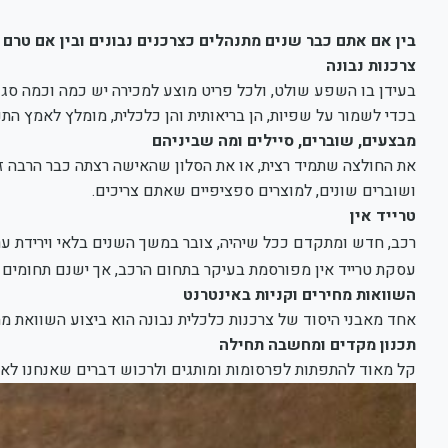
בין אם אתם כבר שנים מתנהלים כצרכנים נבונים ובין אם טר
צרכנות נבונה
בעידן בו השפע שולט, ולכל פריט מוצע למכירה יש כמה וכמה סגנונ
בכדי לשמור על שפיות, הן בריאותית והן כלכלית, מומלץ לאמץ הת
מבצעים, שוברים, סיילים ומה שביניהם
את החולצה שתמיד רצית, או את הסלון שהאישה רצתה כבר הרבה זמ
ושוברים שונים, למוצרים ספציפיים שאתם צריכים.
טרייד אין
רכב, חדש ומתקדם ככל שיהיה, צובר במשך השנים בלאי וירידת ער
עסקת טרייד אין מפורסמת בעיקר בתחום הרכב, אך ישנם תחומים נ
השוואות מחירים וקניות באינטרנט
אחד מאבני היסוד של צרכנות כלכלית נבונה הוא ביצוע השוואת מחי
תכנון מקדים ומחשבה תחילה
קל מאוד להתפתות לפרסומות ומותגים ולרכוש דברים שאנחנו לא 