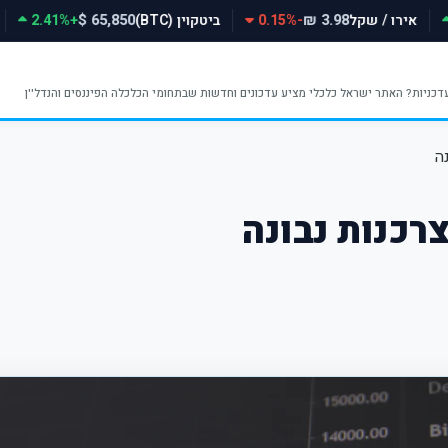
אירו / שקל
-0.15%
ביטקוין (BTC)
+2.41%
65,850 $
3.98 ₪