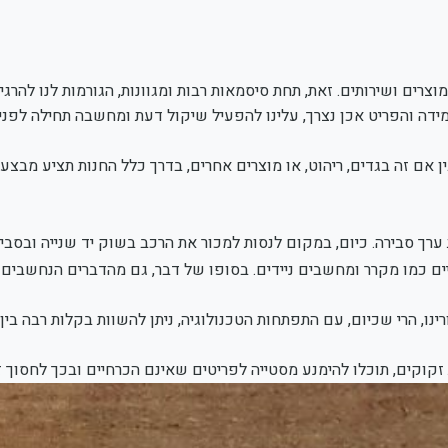
צרים ושירותים. זאת, תחת סיסמאות רבות ומגוונות, הגורמות לנו להרג
במידה והפריט אכן נצרך, עלינו להפעיל שיקול דעת ומחשבה תחילה לפנ
 אם זה בגדים, ריהוט, או מוצרים אחרים, בדרך כלל החנות תציע מבצ
ך סבירה. כיום, במקום לנסות למכור את הרכב בשוק יד שנייה ובסביר
ם כמו מקרר ומחשבים ניידים. בסופו של דבר, גם מהדברים הנחשבים י
ינו, הרי שכיום, עם התפתחות הטכנולוגיה, ניתן להשוות בקלות רבה בי
קים, תוכלו להימנע מסטייה לפריטים שאינם הכרחיים ובכך לחסוך זמ