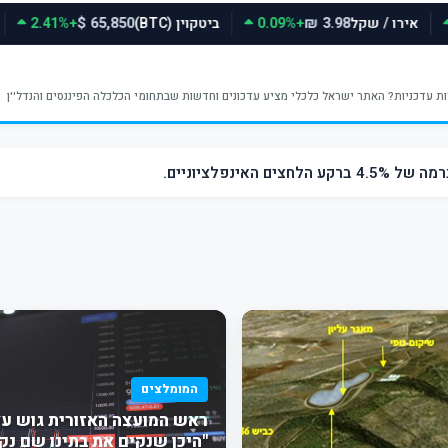
אירו / שקל
+0.09%
ביטקוין (BTC)
+2.41%
65,850 $
3.98 ₪
ינפלציוניים.
המומלצים
ראש המועצה האזורית גוש עצי
"היכן שנקים את בתינו שם נק