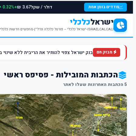
דולר / שקל
+0.32%
מדדים בזמן אמת
3.67 ₪
ישראל
כלכלי
ISRAELCALCALI-ישראל כלכלי – פורטל כלכלה ונדל''ן-מחפשים חדשות כלכליות עדכניות? האתר ישראל כלכלי מציע עדכונים וחדשות שבתחומי הכלכלה הפיננסים והנדל''ן
בנק ישראל צפוי להותיר את הריבית ללא שינוי ברמה של 4.5% ברקע הלחצים הא
מבזק חם
הכתבות המובילות - פסיפס ראשי
5 הכתבות האחרונות שעלו לאתר