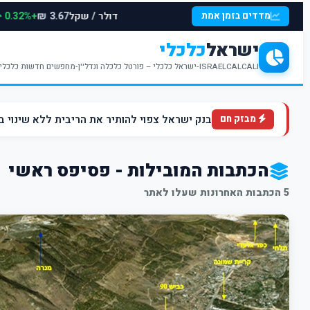
דולר / שקל
+0.32%
מדדים בזמן אמת
3.67 ₪
ישראל
כלכלי
ISRAELCALCALI-ישראל כלכלי – פורטל כלכלה ונדל''ן-מחפשים חדשות כלכליות עדכניות? האתר ישראל כלכלי מציע עדכונים וחדשות שבתחומי הכלכלה הפיננסים והנדל''ן
בנק ישראל צפוי להותיר את הריבית ללא שינוי ברמה של 4.5% ברקע הלחצים הא
מבזק חם
הכתבות המובילות - פסיפס ראשי
5 הכתבות האחרונות שעלו לאתר