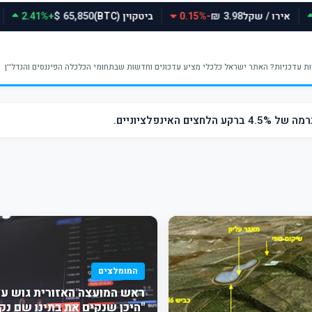
אירו / שקל
-0.15%
ביטקוין (BTC)
+2.41%
65,850 $
3.98 ₪
ינפלציוניים.
המומלצים
ראש המועצה האזורית גוש עצי
"היכן שנקים את בתינו שם נק