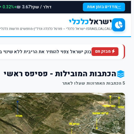
דולר / שקל
+0.32%
מדדים בזמן אמת
3.67 ₪
ישראל
כלכלי
ISRAELCALCALI-ישראל כלכלי – פורטל כלכלה ונדל''ן-מחפשים חדשות כלכליות עדכניות? האתר ישראל כלכלי מציע עדכונים וחדשות שבתחומי הכלכלה הפיננסים והנדל''ן
בנק ישראל צפוי להותיר את הריבית ללא שינוי ברמה של 4.5% ברקע הלחצים הא
מבזק חם
הכתבות המובילות - פסיפס ראשי
5 הכתבות האחרונות שעלו לאתר