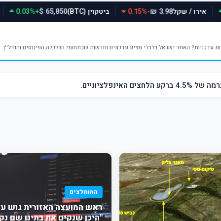
אירו / שקל
-0.15%
ביטקוין (BTC)
+0.03%
65,850 $
3.98 ₪
ינפלציוניים.
המומלצים
ראש המועצה האזורית גוש עצי
"היכן שנקים את בתינו שם נק