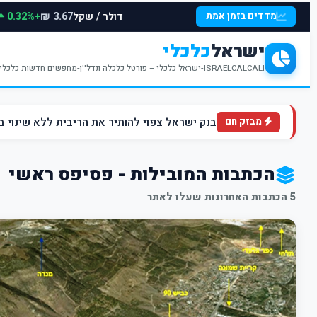
דולר / שקל
+0.32%
מדדים בזמן אמת
3.67 ₪
ישראל
כלכלי
ISRAELCALCALI-ישראל כלכלי – פורטל כלכלה ונדל''ן-מחפשים חדשות כלכליות עדכניות? האתר ישראל כלכלי מציע עדכונים וחדשות שבתחומי הכלכלה הפיננסים והנדל''ן
בנק ישראל צפוי להותיר את הריבית ללא שינוי ברמה של 4.5% ברקע הלחצים הא
מבזק חם
הכתבות המובילות - פסיפס ראשי
5 הכתבות האחרונות שעלו לאתר