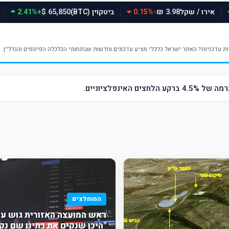
אירו / שקל
-0.15%
ביטקוין (BTC)
+2.41%
65,850 $
3.98 ₪
ינפלציוניים.
המומלצים
ראש המועצה האזורית גוש עצי
"היכן שנקים את בתינו שם נק