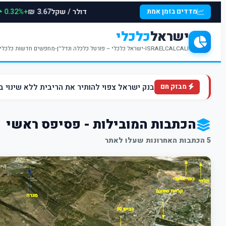
דולר / שקל
+0.32%
מדדים בזמן אמת
3.67 ₪
ישראל
כלכלי
ISRAELCALCALI-ישראל כלכלי – פורטל כלכלה ונדל''ן-מחפשים חדשות כלכליות עדכניות? האתר ישראל כלכלי מציע עדכונים וחדשות שבתחומי הכלכלה הפיננסים והנדל''ן
בנק ישראל צפוי להותיר את הריבית ללא שינוי ברמה של 4.5% ברקע הלחצים הא
מבזק חם
הכתבות המובילות - פסיפס ראשי
5 הכתבות האחרונות שעלו לאתר