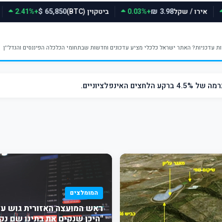
אירו / שקל
+0.03%
ביטקוין (BTC)
+2.41%
65,850 $
3.98 ₪
ינפלציוניים.
המומלצים
ראש המועצה האזורית גוש עצי
"היכן שנקים את בתינו שם נק