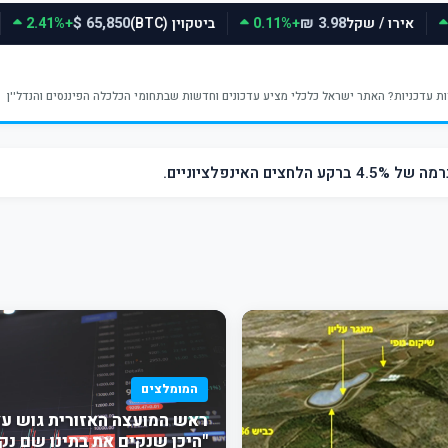
אירו / שקל
+0.11%
ביטקוין (BTC)
+2.41%
65,850 $
3.98 ₪
ינפלציוניים.
המומלצים
ראש המועצה האזורית גוש עצי
"היכן שנקים את בתינו שם נק