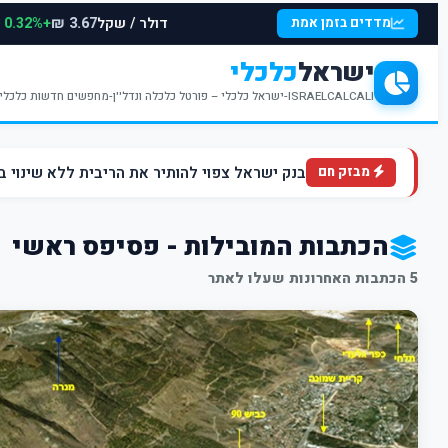
דולר / שקל
+0.32%
מדדים בזמן אמת
3.67 ₪
ישראל
כלכלי
ISRAELCALCALI-ישראל כלכלי – פורטל כלכלה ונדל''ן-מחפשים חדשות כלכליות עדכניות? האתר ישראל כלכלי מציע עדכונים וחדשות שבתחומי הכלכלה הפיננסים והנדל''ן
בנק ישראל צפוי להותיר את הריבית ללא שינוי ברמה של 4.5% ברקע הלחצים הא
מבזק חם
הכתבות המובילות - פסיפס ראשי
5 הכתבות האחרונות שעלו לאתר