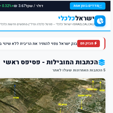
דולר / שקל
+0.32%
מדדים בזמן אמת
3.67 ₪
ישראל
כלכלי
ISRAELCALCALI-ישראל כלכלי – פורטל כלכלה ונדל''ן-מחפשים חדשות כלכליות עדכניות? האתר ישראל כלכלי מציע עדכונים וחדשות שבתחומי הכלכלה הפיננסים והנדל''ן
בנק ישראל צפוי להותיר את הריבית ללא שינוי ברמה של 4.5% ברקע הלחצים הא
מבזק חם
הכתבות המובילות - פסיפס ראשי
5 הכתבות האחרונות שעלו לאתר