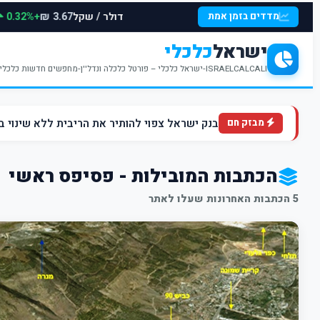
דולר / שקל
+0.32%
מדדים בזמן אמת
3.67 ₪
ישראל
כלכלי
ISRAELCALCALI-ישראל כלכלי – פורטל כלכלה ונדל''ן-מחפשים חדשות כלכליות עדכניות? האתר ישראל כלכלי מציע עדכונים וחדשות שבתחומי הכלכלה הפיננסים והנדל''ן
בנק ישראל צפוי להותיר את הריבית ללא שינוי ברמה של 4.5% ברקע הלחצים הא
מבזק חם
הכתבות המובילות - פסיפס ראשי
5 הכתבות האחרונות שעלו לאתר