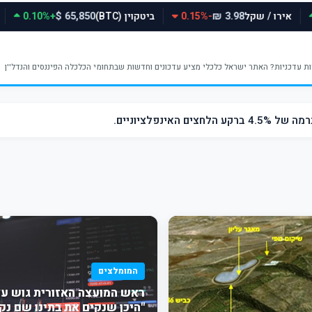
אירו / שקל
-0.15%
ביטקוין (BTC)
+0.10%
65,850 $
3.98 ₪
ינפלציוניים.
המומלצים
ראש המועצה האזורית גוש עצי
"היכן שנקים את בתינו שם נק