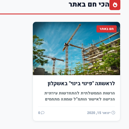
הכי חם באתר
חם באתר
לראשונה "פינוי בינוי" באשקלון
הרשות הממשלתית להתחדשות עירונית
הגישה לאישור הותמ"ל שמונה מתחמים
ל"פינוי בינוי" בערים רמלה, רחובות,
פתח-תקווה,…
ינואר 15, 2020
0