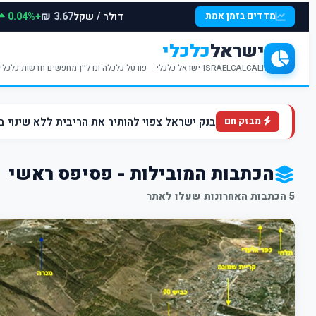
דולר / שקל
+0.04%
מדדים בזמן אמת
3.67 ₪
ישראל
כלכלי
ISRAELCALCALI-ישראל כלכלי – פורטל כלכלה ונדל''ן-מחפשים חדשות כלכליות עדכניות? האתר ישראל כלכלי מציע עדכונים וחדשות שבתחומי הכלכלה הפיננסים והנדל''ן
בנק ישראל צפוי להותיר את הריבית ללא שינוי ברמה של 4.5% ברקע הלחצים הא
מבזק חם
הכתבות המובילות - פסיפס ראשי
5 הכתבות האחרונות שעלו לאתר