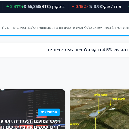
אירו / שקל
-0.15%
ביטקוין (BTC)
+2.41%
65,850 $
3.98 ₪
ינפלציוניים.
המומלצים
ראש המועצה האזורית גוש עצי
"היכן שנקים את בתינו שם נק