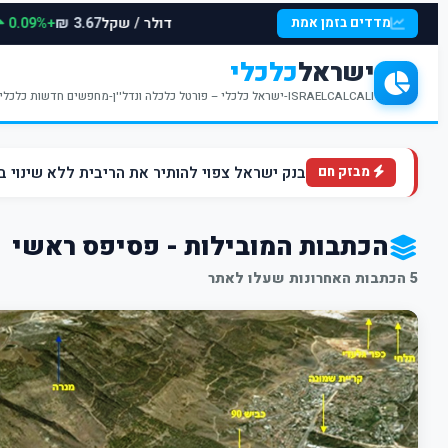
דולר / שקל
+0.09%
מדדים בזמן אמת
3.67 ₪
ישראל
כלכלי
ISRAELCALCALI-ישראל כלכלי – פורטל כלכלה ונדל''ן-מחפשים חדשות כלכליות עדכניות? האתר ישראל כלכלי מציע עדכונים וחדשות שבתחומי הכלכלה הפיננסים והנדל''ן
בנק ישראל צפוי להותיר את הריבית ללא שינוי ברמה של 4.5% ברקע הלחצים הא
מבזק חם
הכתבות המובילות - פסיפס ראשי
5 הכתבות האחרונות שעלו לאתר