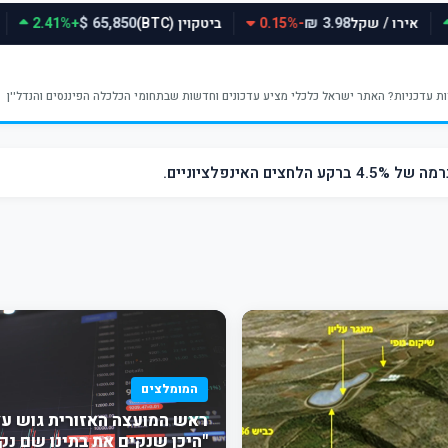
אירו / שקל
-0.15%
ביטקוין (BTC)
+2.41%
65,850 $
3.98 ₪
ינפלציוניים.
המומלצים
ראש המועצה האזורית גוש עצי
"היכן שנקים את בתינו שם נק